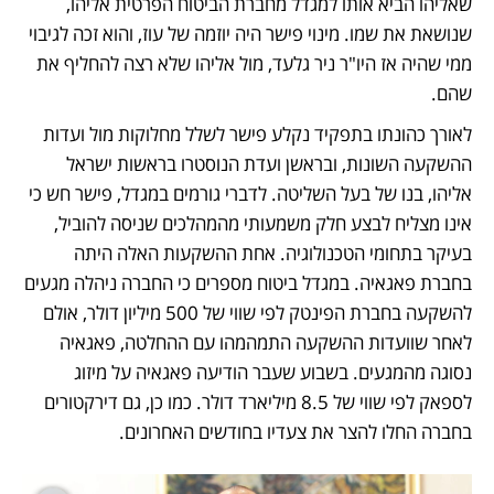
שאליהו הביא אותו למגדל מחברת הביטוח הפרטית אליהו, 
שנושאת את שמו. מינוי פישר היה יוזמה של עוז, והוא זכה לגיבוי 
ממי שהיה אז היו"ר ניר גלעד, מול אליהו שלא רצה להחליף את 
שהם. 
לאורך כהונתו בתפקיד נקלע פישר לשלל מחלוקות מול ועדות 
ההשקעה השונות, ובראשן ועדת הנוסטרו בראשות ישראל 
אליהו, בנו של בעל השליטה. לדברי גורמים במגדל, פישר חש כי 
אינו מצליח לבצע חלק משמעותי מהמהלכים שניסה להוביל, 
בעיקר בתחומי הטכנולוגיה. אחת ההשקעות האלה היתה 
בחברת פאגאיה. במגדל ביטוח מספרים כי החברה ניהלה מגעים 
להשקעה בחברת הפינטק לפי שווי של 500 מיליון דולר, אולם 
לאחר שוועדות ההשקעה התמהמהו עם ההחלטה, פאגאיה 
נסוגה מהמגעים. בשבוע שעבר הודיעה פאגאיה על מיזוג 
לספאק לפי שווי של 8.5 מיליארד דולר. כמו כן, גם דירקטורים 
בחברה החלו להצר את צעדיו בחודשים האחרונים.