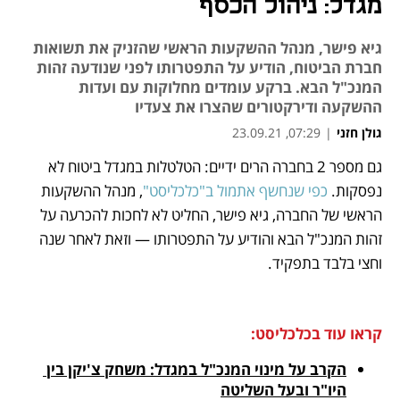
מגדל: ניהול הכסף
גיא פישר, מנהל ההשקעות הראשי שהזניק את תשואות
חברת הביטוח, הודיע על התפטרותו לפני שנודעה זהות
המנכ"ל הבא. ברקע עומדים מחלוקות עם ועדות
ההשקעה ודירקטורים שהצרו את צעדיו
גולן חזני
|
07:29, 23.09.21
גם מספר 2 בחברה הרים ידיים: הטלטלות במגדל ביטוח לא 
נפתח בכרטיסייה חדשה
נפתח בכרטיסייה חדשה
נפתח בכרטיסייה חדשה
נפתח בכרטיסייה חדשה
נפסקות.
 כפי שנחשף אתמול ב"כלכליסט"
, מנהל ההשקעות 
הראשי של החברה, גיא פישר, החליט לא לחכות להכרעה על 
זהות המנכ"ל הבא והודיע על התפטרותו — וזאת לאחר שנה 
וחצי בלבד בתפקיד.
קראו עוד בכלכליסט:
הקרב על מינוי המנכ"ל במגדל: משחק צ'יקן בין 
היו"ר ובעל השליטה