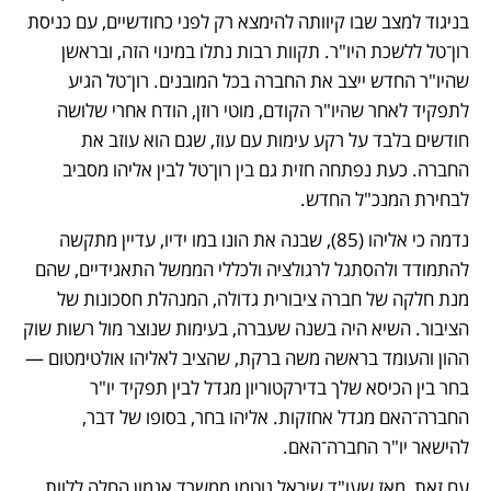
בניגוד למצב שבו קיוותה להימצא רק לפני כחודשיים, עם כניסת 
רון־טל ללשכת היו"ר. תקוות רבות נתלו במינוי הזה, ובראשן 
שהיו"ר החדש ייצב את החברה בכל המובנים. רון־טל הגיע 
לתפקיד לאחר שהיו"ר הקודם, מוטי רוזן, הודח אחרי שלושה 
חודשים בלבד על רקע עימות עם עוז, שגם הוא עוזב את 
החברה. כעת נפתחה חזית גם בין רון־טל לבין אליהו מסביב 
לבחירת המנכ"ל החדש. 
נדמה כי אליהו (85), שבנה את הונו במו ידיו, עדיין מתקשה 
להתמודד ולהסתגל לרגולציה ולכללי הממשל התאגידיים, שהם 
מנת חלקה של חברה ציבורית גדולה, המנהלת חסכונות של 
הציבור. השיא היה בשנה שעברה, בעימות שנוצר מול רשות שוק 
ההון והעומד בראשה משה ברקת, שהציב לאליהו אולטימטום — 
בחר בין הכיסא שלך בדירקטוריון מגדל לבין תפקיד יו"ר 
החברה־האם מגדל אחזקות. אליהו בחר, בסופו של דבר, 
להישאר יו"ר החברה־האם. 
עם זאת, מאז שעו"ד שיראל גוטמן ממשרד אגמון החלה ללוות 