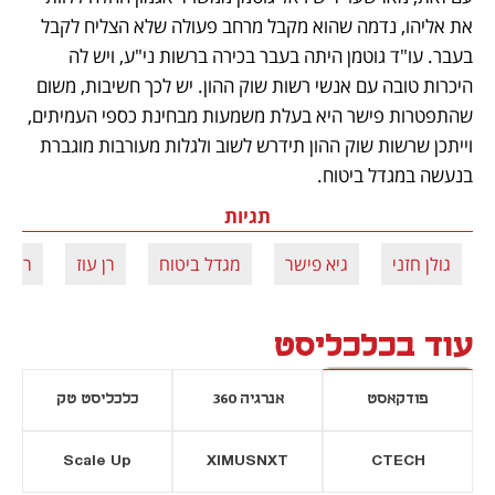
את אליהו, נדמה שהוא מקבל מרחב פעולה שלא הצליח לקבל 
בעבר. עו"ד גוטמן היתה בעבר בכירה ברשות ני"ע, ויש לה 
היכרות טובה עם אנשי רשות שוק ההון. יש לכך חשיבות, משום 
שהתפטרות פישר היא בעלת משמעות מבחינת כספי העמיתים, 
וייתכן שרשות שוק ההון תידרש לשוב ולגלות מעורבות מוגברת 
בנעשה במגדל ביטוח.
תגיות
גולן חזני
גיא פישר
מגדל ביטוח
רן עוז
רונן 
עוד בכלכליסט
פודקאסט
אנרגיה 360
כלכליסט טק
Scale Up
XIMUSNXT
CTECH