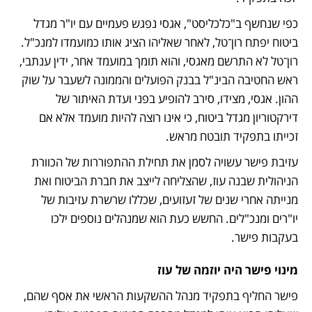
כפי שנחשף ב"כלכליסט", אגסי נפגש פעמיים עם יו"ר מגדל 
ביטוח יפתח רון־טל, לאחר שאליהו הציג אותו כמועמדו למנכ"ל. 
רון־טל לא התרשם מאגסי, והוא תומך במועמד אחר, ידין ענתבי, 
ראש החטיבה הבינ"ל בבנק הפועלים והממונה לשעבר על שוק 
ההון. אגסי, מצידו, סירב להופיע בפני ועדת האיתור של 
דירקטוריון מגדל ביטוח, כי אינו רוצה להיות מועמד אלא אם 
זכייתו בתפקיד תובטח מראש. 
עזיבת פישר עשויה לסמן את תחילת ההתפוררות של הכוורת 
הניהולית שבנה עוז, שהצליחה לייצב את חברת הביטוח ואת 
מנייתה אחרי שנים של זעזועים, שכללו שרשרת עזיבות של 
יו"רים ומנכ"לים. החשש כעת הוא שמנהלים נוספים ילכו 
בעקבות פישר. 
מינוי פישר היה יוזמה של עוז
פישר החליף בתפקיד מנהל ההשקעות הראשי את אסף שהם, 