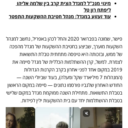
מינוי מנכ"ל למגדל הצית קרב בין שלמה אליהו 
ליפתח רון טל
עוד זעזוע במגדל: מנהל חטיבת ההשקעות התפטר
פישר, שמונה בפברואר 2020 והחל לכהן באפריל, נחשב למנהל 
השקעות מוערך, שביצע בחטיבת ההשקעות של מגדל מהפכה 
של ממש, ובזכותה היא טיפסה מתחתית טבלת התשואות 
לצמרת. למשל, קרן ההשתלמות הכללית של מגדל סיימה את 
2019 במקום אחד לפני אחרון בקרב הקרנות הגדולות 
(המנהלות 7 מיליארד שקל ומעלה), בעוד שביולי השנה — 
החודש האחרון שלגביו פורסמו נתונים — סיימה במקום הראשון 
בטבלת התשואות. מתחילת השנה ממוקמת מגדל במקום שלישי 
בטבלת ההשתלמות יחד עם בית ההשקעות ילין לפידות. 