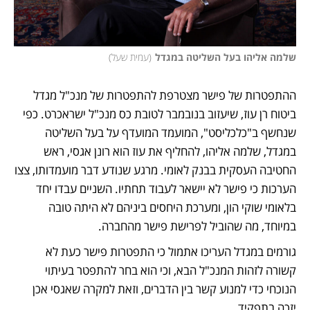
שלמה אליהו בעל השליטה במגדל
(
עמית שעל
)
ההתפטרות של פישר מצטרפת להתפטרות של מנכ"ל מגדל 
ביטוח רן עוז, שיעזוב בנובמבר לטובת כס מנכ"ל ישראכרט. כפי 
שנחשף ב"כלכליסט", המועמד המועדף על בעל השליטה 
במגדל, שלמה אליהו, להחליף את עוז הוא רונן אגסי, ראש 
החטיבה העסקית בבנק לאומי. מרגע שנודע דבר מועמדותו, צצו 
הערכות כי פישר לא יישאר לעבוד תחתיו. השניים עבדו יחד 
בלאומי שוקי הון, ומערכת היחסים ביניהם לא היתה טובה 
במיוחד, מה שהוביל לפרישת פישר מהחברה. 
גורמים במגדל העריכו אתמול כי התפטרות פישר כעת לא 
קשורה לזהות המנכ"ל הבא, וכי הוא בחר להתפטר בעיתוי 
הנוכחי כדי למנוע קשר בין הדברים, וזאת למקרה שאגסי אכן 
יזכה בתפקיד. 