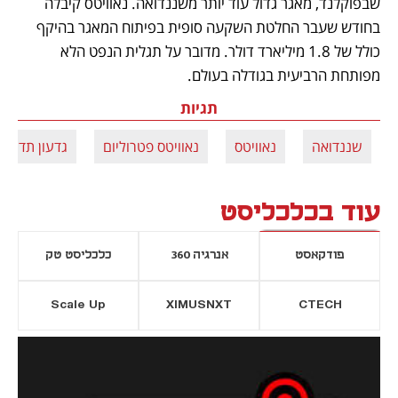
שבפוקלנד, מאגר גדול עוד יותר משננדואה. נאוויטס קיבלה 
בחודש שעבר החלטת השקעה סופית בפיתוח המאגר בהיקף 
כולל של 1.8 מיליארד דולר. מדובר על תגלית הנפט הלא 
מפותחת הרביעית בגודלה בעולם.
תגיות
שננדואה
נאוויטס
נאוויטס פטרוליום
גדעון תדמור
עוד בכלכליסט
פודקאסט
אנרגיה 360
כלכליסט טק
Scale Up
XIMUSNXT
CTECH
יסייה חדשה
נפתח בכרטיסייה חדשה