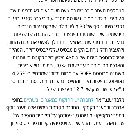
המהלכים האחרים כרוכים בהוצאה חשבונאית לא תזרימית של 
24 מיליון דולר נוספים. נאוויטס מסרה עוד כי כבר לפני שבועיים 
נפרע מימון נוסף של 30 מיליון דולר, שנלקח עבור הנכסים 
היבשתיים של השותפות בארצות הברית. החברה שבשליטת 
גדעון תדמור מבקשת באמצעות המהלך לפשט את מבנה החוב, 
ולהעביר חלק מהחוב הקיים מבסיס שקלי לבסיס דולרי. המהלך 
יוביל לתוספת נזילות של כ-430 מיליון דולר לקופת השותפות 
והארכת מח"מ החוב עד לשנת 2032. המימון נושא ריבית 
משתנה מבוססת SOFR עם מרווח מדורג שמתחיל ב-4.25%. 
נאוויטס, בראשות היו"ר והמייסד גדעון תדמור, נסחרת בבורסת 
ת"א לפי שווי שוק של 12.7 מיליארד שקל. 
מלבד שננדואה,
 לחברה יש החזקות במאגרים יבשתיים
 בחופי 
ארה"ב ובמאגר בקסקין. החברה מפתחת בימים אלה מאגר נוסף 
במפרץ מקסיקו - מוניומנט, שיסתמך על תשתית ההפקה של 
שננדואה. האתגר הבא של נאוויטס יהיה קידום פרויקט סי-ליון 