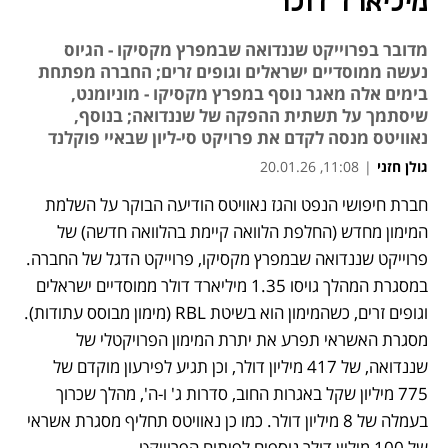
מיליארד דולר
מדובר בפרוייקט שננדואה שבמפרץ מקסיקו - הגיוס
נעשה ממוסדיים ישראלים וגופים זרים; החברה מפתחת
בימים אלה מאגר נוסף במפרץ מקסיקו - מוניומנט,
שיסתמך על תשתית ההפקה של שננדואה; בנוסף,
נאוויטס מנסה לקדם את פרויקט סי-ליון שבאיי פוקלנד
גולן חזני
|
11:08, 20.01.26
חברת חיפושי הנפט והגז נאוויטס הודיעה הבוקר על השלמת 
נפתח בכרטיסייה חדשה
המימון מחדש (החלפת הלוואה קיימת בהלוואה חדשה) של 
פרוייקט שננדואה שבמפרץ מקסיקו, פרוייקט הדגל של החברה. 
במסגרת המהלך גויסו 1.35 מיליארד דולר ממוסדיים ישראלים 
וגופים זרים, כשהמימון הוא בשיטת RBL (מימון מבוסס עתודות). 
מסגרת האשראי תפרע את יתרת המימון הפרויקטלי של 
שננדואה, של 417 מיליון דולר, וכן תגיע לפירעון מוקדם של 
775 מיליון שקל באגרות החוב, סדרות ג' ו-ה', מהלך שכרוך 
בעמלה של 8 מיליון דולר. כמו כן נאוויטס תחליף מסגרת אשראי 
של 100 מיליון דולר נוספים לפיתוח הפרוייקט. 