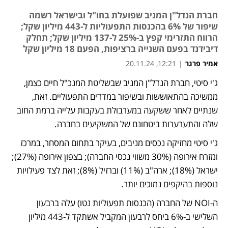
חברת הנדל"ן המניב שפועלת בחו"ל ובישראל רשמה
שיפור של 6% בהכנסות התפעוליות ל-443 מיליון שקל;
הרווח התזרימי קפץ ב-25% ל-137 מיליון שקל; תחלק
דיבידנד בפעם השנייה ברציפות, הפעם 18 מיליון שקל
אמיר פרגר
|
12:21, 20.11.24
ג'י סיטי, חברת הנדל"ן המניב שבשליטת המנכ"ל חיים כצמן, 
נפתח בכרטיסייה חדשה
נפתח בכרטיסייה חדשה
ממשיכה בהתאוששות ובשיפור במדדים התפעוליים. זאת, 
שנתיים לאחר ששקעה במערבולת בעקבות עלייה ברמת החוב 
שלה והתערערות ביטחונם של המשקיעים בחברה. 
ג'י סיטי מחזיקה נכסים מניבים, בעיקר בתחום המסחר, במרכז 
ומזרח אירופה (30% משווי נכסי החברה); בצפון אירופה (27%); 
ישראל (18%); ארה"ב (11%) וברזיל (8%); זאת לצד פעילויות 
נוספות בהיקפים נמוכים יותר.
ה-NOI של החברה (הכנסות תפעוליות נטו) עלה ברבעון 
השלישי ב-6% ביחס לרבעון המקביל אשתקד ל-443 מיליון 