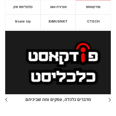
פודקאסט
אנרגיה 360
כלכליסט טק
Scale Up
XIMUSNXT
CTECH
יסייה חדשה
נפתח בכרטיסייה חדשה
מדברים כלכלה, עסקים ומה שביניהם