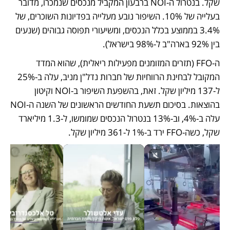
שקל. בנטרול ה-NOI ברבעון המקביל מנכסים שנמכרו, מדובר 
בעלייה של 10%. השיפור נובע מעלייה בפדיונות השוכרים, של 
3.4% בממוצע בכלל הנכסים, ומשיעורי תפוסה גבוהים (שנעים 
בין 92% בארה"ב ל-98% בישראל). 
ה-FFO (תזרים המזומנים מפעילות ריאלית), שהוא המדד 
המקובל לבחינת הרווחיות של חברות נדל"ן מניב, עלה ב-25% 
ל-137 מיליון שקל. זאת, בהשפעת השיפור ב-NOI וקיטון 
בהוצאות. בסיכום תשעת החודשים הראשונים של השנה ה-NOI 
עלה ב-4%, וב-13% בנטרול הנכסים שמומשו, ל-1.3 מיליארד 
שקל, כשה-FFO ירד ב-1% ל-361 מיליון שקל.