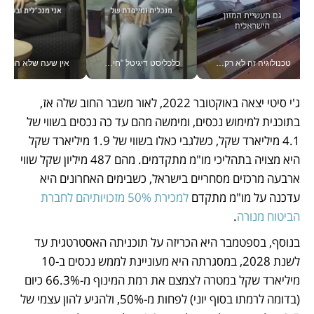
טכנולוגיה זה לא רק בהייטק: גם תעשיית המזון הישראלית מאמצת כלי AI, אוטומציה וניתוח דאטה בזמן אמת
כלכליסט דיגיטל "חינוך הוא המשימה של החיים שלי"_v
אין שעה שלא התעסקתי במשבר - טל אלכסנדרוביץ’ שגב מנהלת משברים
ג'י סיטי יצאה באוקטובר 2022, לאור משבר החוב שלה אז, 
בתוכנית למימוש נכסים, ומימשה מהם עד כה נכסים בשווי של 
4.1 מיליארד שקל, כשלגבי כאלו בשווי של 1.9 מיליארד שקל 
היא מצויה בתהליכי מו"מ מתקדמים. מהם 487 מיליון שקל שווי 
ארבעה מרכזים מסחריים בישראל, כשבימים האחרונים היא 
עדכנה על מו"מ מתקדם 
למכירת 50% מזכויותיהם לחברת 
הביטוח מנורה
. 
בנוסף, בספטמבר היא הכריזה על תוכניתה האסטרטגית עד 
לשנת 2028, במסגרתה היא מעוניינת לממש נכסים ב-10 
מיליארד שקל במטרה לצמצם את רמת המינוף מ-66.3% כיום 
(בדומה לרמתו בסוף יוני) לפחות מ-50%, ולהגיע להון עצמי של 