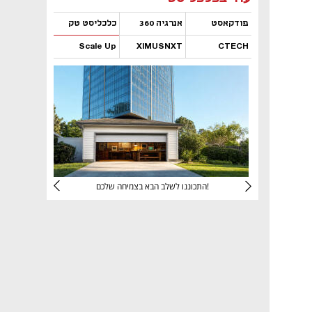
פודקאסט
אנרגיה 360
כלכליסט טק
Scale Up
XIMUSNXT
CTECH
נפתח בכרטיסייה חדשה
נפתח בכרטיסייה חדשה
נפתח בכרטיסייה חדשה
נפתח בכרטיסייה חדשה
יניהם
התכוננו לשלב הבא בצמיחה שלכם!