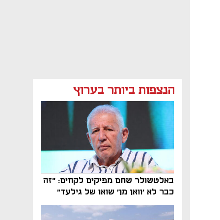
הנצפות ביותר בערוץ
באלטשולר שחם מפיקים לקחים: "זה
כבר לא 'וואן מן' שואו של גילעד"