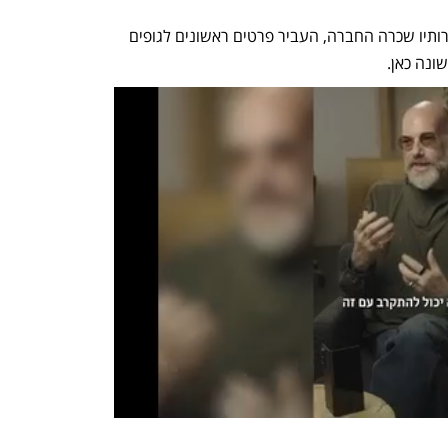
ל"כלכליסט" נודע כי בנק HSBC, שאת שירותיו שכרה החברה, העביר פרטים ראשונים לגופים 
ונה כאן.