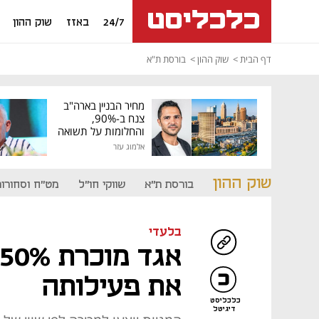
24/7
באזז
שוק ההון
דף הבית
שוק ההון
בורסת ת"א
מחיר הבניין בארה"ב
צנח ב-90%,
והחלומות על תשואה
גבוהה התנפצו
אלמוג עזר
שוק ההון
בורסת ת"א
שווקי חו"ל
מט"ח וסחורות
בלעדי
את פעילותה
כלכליסט
דיגיטל