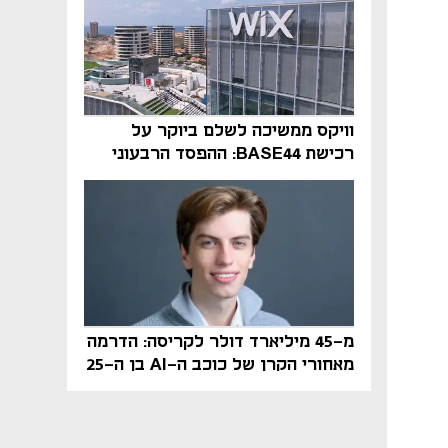
וויקס ממשיכה לשלם ביוקר על
רכישת BASE44: ההפסד הרבעוני
זינק ל-76 מיליון דולר
מ-45 מיליארד דולר לקריסה: הדרמה
מאחורי הקרן של כוכב ה-AI בן ה-25