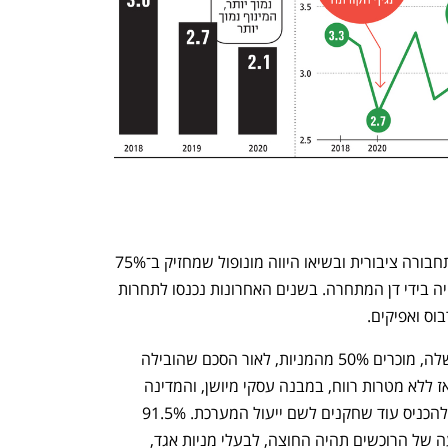
השם אגד, בן 90 השנים, היה שם גנרי לתחבורה ציבורית ובשיאו היווה מונופול שמחזיק ב־75% 
מנתח התחבורה הציבורית בארץ. היתר היה בידי דן המתחרה. בשנים האחרונות נכנסו לתחרות 
בוס ואפיקים.
1,300 חברי אגד, שהפכו לבעלי המניות שלה, מוכרים 50% מהמניות, לאור הסכם שהובילה 
הממשלה ב־2018. הקואופרטיב היה עד אז ללא מטרות רווח, במבנה עסקי מיושן, והמדינה 
ביקשה להפריט את התחבורה הציבורית ולהכניס עוד שחקנים לשם ייעול המערכת. 91.5% 
מחברי אגד תמכו במהלך. מרבית ההשקעה של הרוכשים תהיה החוצה, לבעלי מניות אגד, 