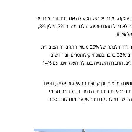
הבנק המלווה ינסה לאתר משקיעים זרים לעסקה. מלבד ישראל מפעילה אגד תחבורה ציבורית 
גם בפולין והולנד, אם כי אירופה מהוות נתח לא גדול מהכנסותיה. הולנד מהווה 7%, פולין 3%, 
במסגרת ההסכם עם המדינה הסכימה אגד לרדת לנתח של 20% משוק התחבורה הציבורית 
באוטובוסים בארץ, והיום היא כבר מחזיקה ב־32% בלבד במונחי קילומטרים, ובחודשים 
הקרובים תרד ל־25% עם מכירת קווי ירושלים. החברה השנייה בגודלה היא קווים, עם 14% 
קונים פוטנציאליים הן קרנות השקעה מקומיות כמו פימי וכן קבוצת ההשקעות אלייד, גופים 
ת בורסאיות בתחום זה כמו 
  ו
 . כל גורם מקומי 
שיתמודד צפוי לצרף גופים מוסדיים לעסקה בשל גודלה. קרנות השקעה מוגבלות בסכום 