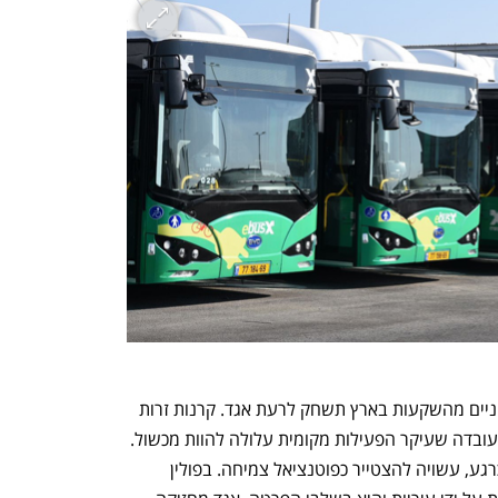
בגזרת השחקנים הזרים, הרחקת גופים סיניים מהשקעות בארץ תשחק לרעת אגד. קרנות זרות 
או חברות אסטרטגיות הן אפשרות, אבל העובדה שעיקר הפעילות מקומית עלולה להוות מכשול. 
דווקא הפעילות באירופה, הקטנה יחסית כרגע, עשויה להצטייר כפוטנציאל צמיחה. בפולין 