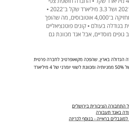
המניות יוצעו למכירה לפי שווי של 4 מיליארד שקל • החברה חושפת צפי
הכנסות של 3.5 מיליארד שקל ב־2021 ושל 3.3 מיליארד שקל ב־2022 •
החברה מעסיקה 9,100 עובדים ומחזיקה ב־4,000 אוטובוסים, מה שהופך
בגודלה בעולם • קונים פוטנציאליים
ופים מוסדיים, אבל אגד מכוונת גם
אגד יוצאת לשוק ונחשפת. חברת התחבורה הגדולה בארץ, שהפכה מקואופרטיב לחברה פרטית 
 של 50% ממניותיה ומכוונת לשווי יומרני של 4 מיליארד 
 התחבורה הציבורית בירושלים
ודה באגד תעבורה
מוגבלים בראייה - בנוסף לכריזה