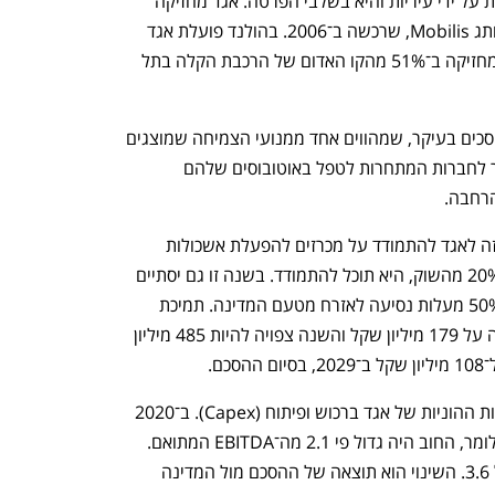
למשל 90% מהתחבורה הציבורית מופעלת על ידי עיריות והיא בשלבי הפרטה. אגד מחזיקה 
ב־32% מהפעילות הפרטית שם תחת המותג Mobilis, שרכשה ב־2006. בהולנד פועלת אגד 
תחת המותג EBS, שייסדה ב־2011. אגד מחזיקה ב־51% מהקו האדום של הרכבת הקלה בתל 
נפתח בכרטיסייה חדשה
נפתח בכרטיסייה חדשה
נכס נוסף של אגד הם 26 מרכזי שירות, מוסכים בעיקר, שמהווים אחד ממנועי הצמיחה שמוצגים 
לרוכשים פוטנציאליים. אגד החלה לאפשר לחברות המתחרות לטפל באוטובוסים שלהם 
הרחבה.
ההסכם עם הממשלה לא מאפשר בשלב זה לאגד להתמודד על מכרזים להפעלת אשכולות 
תחבורה בארץ. ב־2029, לאחר שתרד ל־20% מהשוק, היא תוכל להתמודד. בשנה זו גם יסתיים 
ענף במתח גבוה
מדברים כלכלה, עסקים ומה שב
ההסכם שמאפשר לחברה סובסידיה של 50% מעלות נסיעה לאזרח מטעם המדינה. תמיכת 
המדינה ברכש האוטובוסים ב־2020 עמדה על 179 מיליון שקל והשנה צפויה להיות 485 מיליון 
ם.
בשל הסכם הסובסידיה, מוגבלות ההשקעות ההוניות של אגד ברכוש ופיתוח (Capex). ב־2020 
יחס החוב ל־EBITDA המתואם היה 2.1 כלומר, החוב היה גדול פי 2.1 מה־EBITDA המתואם. 
ב־2019 יחס זה עמד על 2.9 וב־2018 על 3.6. השינוי הוא תוצאה של ההסכם מול המדינה 