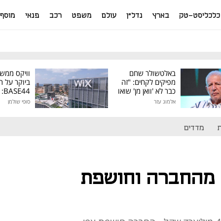
כלכליסט-טק
בארץ
נדל"ן
עולם
משפט
רכב
פנאי
מוסף
באלטשולר שחם
וויקס ממש
מפיקים לקחים: "זה
ביוקר על ר
כבר לא 'וואן מן' שואו
44
של גילעד"
אלמוג עזר
סופי שולמן
מיליון דולר
מדדים
אגד מוכרת 50% מהחברה וחושפת