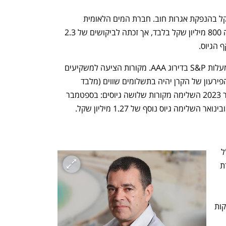
מקורות השלימה גיוס של 1.1 מיליארד שקל בהנפקת אגרות חוב. חברת המים הלאומית 
שבניהול עמית לנג תכננה לגייס בהתחלה 800 מיליון שקל בלבד, אך זכתה לביקושים של 2.3 
 הגיוס.
אגרות החוב של מקורות מדורגות על ידי מעלות S&P בדירוג AAA. מקורות הציעה למשקיעים 
אג"ח צמוד מדד במח"מ של 11.5 שנים. הפירעון של הקרן יהיה בתשלומים שווים (מלבד 
התשלום האחרון) עד 2053. מאז ספטמבר 2023 השלימה מקורות שלושה גיוסים: בספטמבר 
את ההנפקה הובילו מטעם מקורות סמנכ"ל 
הכספים של החברה יוסי כהן ומנהלת יחידת 
היועצת המשפטית של מקורות, עו"ד חנה 
זיכל. כמו כן הובילו את ההנפקה לידר הנפקות 
בע"מ וקונסורציום חתמים: אי.בי.אי חיתום 