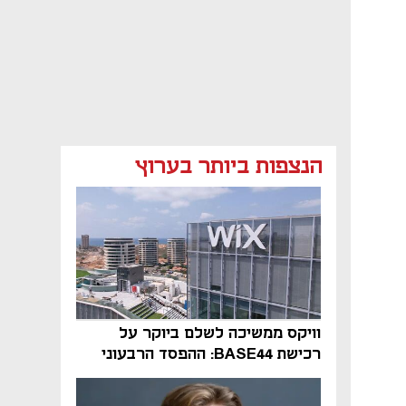
הנצפות ביותר בערוץ
וויקס ממשיכה לשלם ביוקר על
רכישת BASE44: ההפסד הרבעוני
זינק ל-76 מיליון דולר