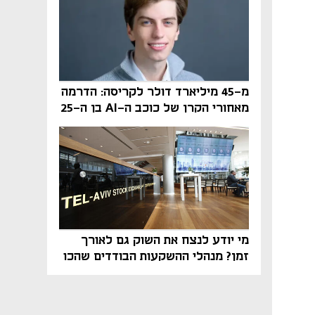
מ-45 מיליארד דולר לקריסה: הדרמה
מאחורי הקרן של כוכב ה-AI בן ה-25
מי יודע לנצח את השוק גם לאורך
זמן? מנהלי ההשקעות הבודדים שהכו
את ת״א־125