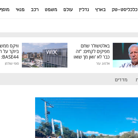
כלכליסט-טק
בארץ
נדל"ן
עולם
משפט
רכב
פנאי
מוסף
באלטשולר שחם
וויקס ממש
מפיקים לקחים: "זה
ביוקר על ר
כבר לא 'וואן מן' שואו
44
של גילעד"
אלמוג עזר
סופי שולמן
מיליון דולר
מדדים