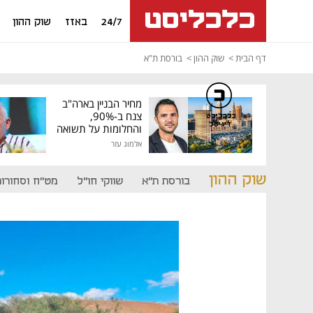
24/7
באזז
שוק ההון
דף הבית
שוק ההון
בורסת ת"א
מחיר הבניין בארה"ב
צנח ב-90%,
כלכליסט
דיגיטל
והחלומות על תשואה
גבוהה התנפצו
אלמוג עזר
שוק ההון
בורסת ת"א
שווקי חו"ל
מט"ח וסחורות