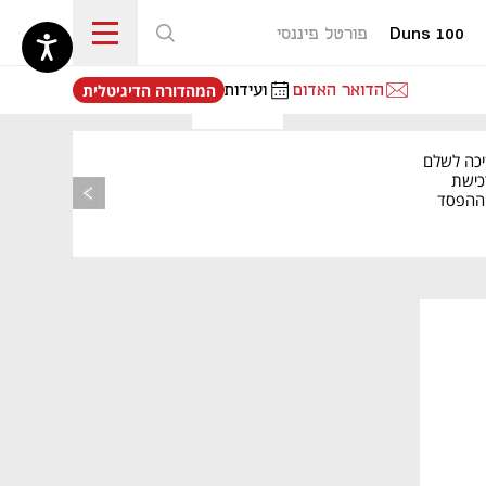
Duns 100
פורטל פיננסי
נפתח בכרטיסייה חדשה
הדואר האדום
ועידות
המהדורה הדיגיטלית
יכה לשלם
כישת
BASE: ההפסד
הרבעוני זינק ל-76