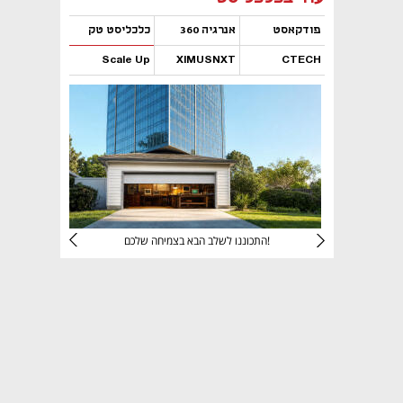
פודקאסט
אנרגיה 360
כלכליסט טק
Scale Up
XIMUSNXT
CTECH
נפתח בכרטיסייה חדשה
נפתח בכרטיסייה חדשה
נפתח בכרטיסייה חדשה
נפתח בכרטיסייה חדשה
יניהם
התכוננו לשלב הבא בצמיחה שלכם!