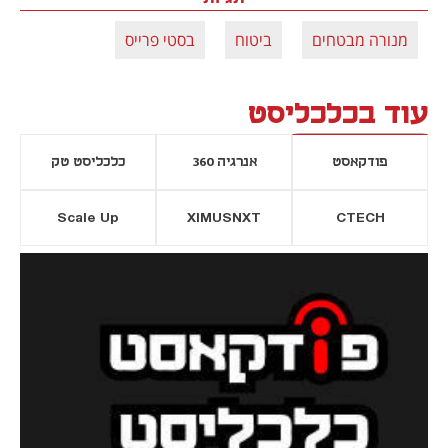
מנורה מבטחים
ביטוח
בסטי פרייס
עוד בכלכליסט
פודקאסט
אנרגיה 360
כלכליסט טק
Scale Up
XIMUSNXT
CTECH
יסייה חדשה
נפתח בכרטיסייה חדשה