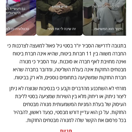
חינוך הוא המשישמה של החיים שלי - V
זה שינה לי את החיים: איך עידו איז'ק הופך את הסמארטפון לכלי צילום מקצועי_v
טכנולוגיה זה לא רק בהייטק: גם תעשיי
בתגובה לדרישה הסביר יו"ר בסטי גיל פאול למועצה לצרכנות כי 
החברה משווה בין 11 חברות ביטוח, שהיא אינה חברת ביטוח 
ואינה מחויבת לאף חברה או סוכנות. עוד הסביר כי מנורה 
מבטחים החזקות אינה בעלת השליטה, ומדובר בחברה שהיא 
חברת החזקות שמשקיעה בתחומים נוספים, ולא רק בביטוח.
מזרחי לא השתכנע מהדברים וקבע כי בנסיבות שנוצרו לא ניתן 
ליצור ניתוק או ריחוק מלא בין השירות שמציעה בסטי לליבת 
העיסוק של בעלת המניות המשמעותית מנורה מבטחים 
החזקות. על כן הוא עדיין דורש מבסטי, כצעד ראשון, להבהיר 
בכל פרסום את הקשר שלה למנורה מבטחים החזקות. 
תגיות