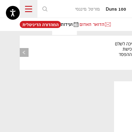
Duns 100
פורטל פיננסי
נפתח בכרטיסייה חדשה
הדואר האדום
ועידות
המהדורה הדיגיטלית
יכה לשלם
כישת
BASE: ההפסד
הרבעוני זינק ל-76