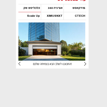
פודקאסט
אנרגיה 360
כלכליסט טק
Scale Up
XIMUSNXT
CTECH
נפתח בכרטיסייה חדשה
נפתח בכרטיסייה חדשה
נפתח בכרטיסייה חדשה
נפתח בכרטיסייה חדשה
יניהם
התכוננו לשלב הבא בצמיחה שלכם!