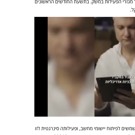
מספקת פתרונות טכנולוגיים ללקוחות מכל מגזרי הפעילות במשק. בתשעת החודשים הראשונים 
מג'יק עוסקת בייצור ושיווק כלי תוכנה המשמשים לפיתוח יישומי מחשב, ופעילותה סינרגטית לזו 