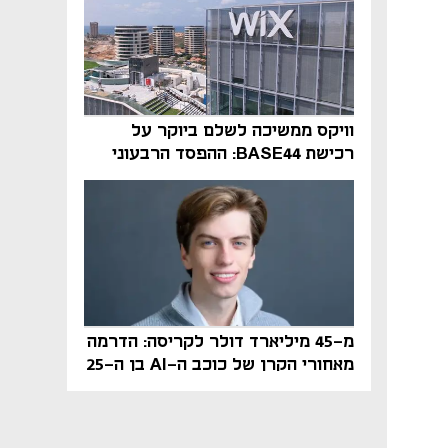
וויקס ממשיכה לשלם ביוקר על
רכישת BASE44: ההפסד הרבעוני
זינק ל-76 מיליון דולר
מ-45 מיליארד דולר לקריסה: הדרמה
מאחורי הקרן של כוכב ה-AI בן ה-25