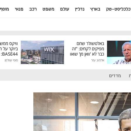
כלכליסט-טק
בארץ
נדל"ן
עולם
משפט
רכב
פנאי
מוסף
באלטשולר שחם
וויקס ממש
מפיקים לקחים: "זה
ביוקר על ר
כבר לא 'וואן מן' שואו
44
של גילעד"
אלמוג עזר
סופי שולמן
מיליון דולר
מדדים