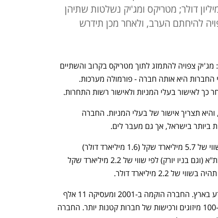
ליארד דולר, ומג'יק - בשווי 600 מיליון דולר; מטריקס ומג'יק נשלטות שתיהן
ויה להיחתם הערב, ולאחר מכן תידרש
בדרך למיזוג ענק בעולם שירותי המחשוב: מג'יק צפויה להתמזג לתוך מטריקס בקרוב והשתיים 
יהפכו לחברה אחת. בעלת השליטה בשתי החברות היא אותה חברה - פורמולה מערכות. 
 כך לאישור בעלי המניות ולאישור רשות התחרות.
ככל הנראה העסקה כוללת החלפת מניות, והיא תצריך אישור של בעלי המניות. החברה 
ביותר בישראל, אך גם מעבר לים. 
חברת המחשוב מטריקס נסחרת בת"א בשווי של 5.7 מיליארד שקל (1.6 מיליארד דולר) 
ומנוהלת בידי מוטי גוטמן. מג'יק נסחרת בת"א (וגם בניו יורק) לפי שווי של 2.2 מיליארד שקל 
מטריקס מובילה את ענף טכנולוגיית המידע בארץ. החברה הוקמה ב-2001 ומעסיקה 11 אלף 
עובדים. לאורך השנים היא ביצעה יותר מ-100 מיזוגים ורכישות של חברות קטנות יותר. החברה 