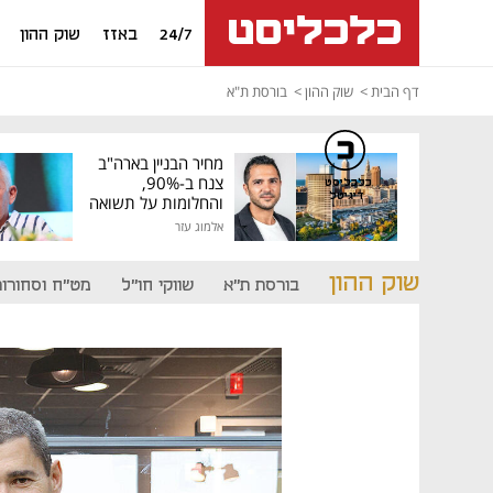
24/7
באזז
שוק ההון
דף הבית
שוק ההון
בורסת ת"א
מחיר הבניין בארה"ב
צנח ב-90%,
כלכליסט
דיגיטל
והחלומות על תשואה
גבוהה התנפצו
אלמוג עזר
שוק ההון
בורסת ת"א
שווקי חו"ל
מט"ח וסחורות