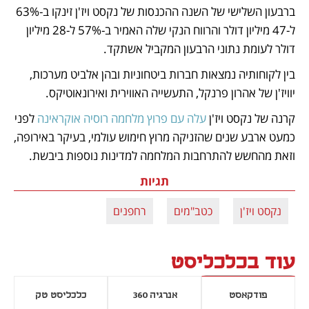
ברבעון השלישי של השנה ההכנסות של נקסט ויז'ן זינקו ב-63% 
ל-47 מיליון דולר והרווח הנקי שלה האמיר ב-57% ל-28 מיליון 
דולר לעומת נתוני הרבעון המקביל אשתקד. 
בין לקוחותיה נמצאות חברות ביטחוניות ובהן אלביט מערכות, 
יוויז'ן של אהרון פרנקל, התעשייה האווירית ואירונאוטיקס. 
קרנה של נקסט ויז'ן 
עלה עם פרוץ מלחמה רוסיה אוקראינה
 לפני 
כמעט ארבע שנים שהזניקה מרוץ חימוש עולמי, בעיקר באירופה, 
וזאת מהחשש להתרחבות המלחמה למדינות נוספות ביבשת.
תגיות
נקסט ויז'ן
כטב"מים
רחפנים
עוד בכלכליסט
פודקאסט
אנרגיה 360
כלכליסט טק