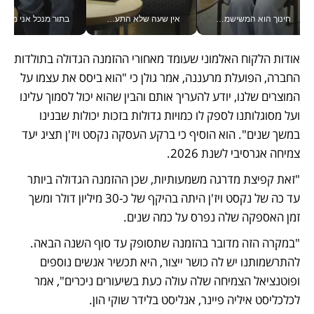
חינוך הוא המשישמה של החיים שלי - V
אין שעה שלא התעסקתי במשבר - טל אלכסנדרוביץ’ שגב מנהלת משברים תקשורתיים מכל מקום עם ה- Galaxy Z Fold8 Ultra שלה_v
בתור מנכל אני מקבל מאות הח
אודות הלקוח האלמוני שעומד מאחורי ההזמנה הגדולה בתולדות 
החברה, הפועלת מרעננה, אמר גולן כי "הוא ביסס את עצמו על 
המוצרים שלנו, יודע להעריך אותם והבין שהוא יכול לסמוך עלינו 
ועל מסוגלותנו לספק לו כמויות גדולות בזכות יכולות שבנינו 
במשך שנים". הוא הוסיף כי ברקע העסקה נקסט ויז'ן תציג יעד 
צמיחה אגרסיבי לשנת 2026.
"זאת קפיצת מדרגה משמעותיות, שכן ההזמנה הגדולה ביותר 
עד כה של נקסט ויז'ן היתה בהיקף של כ-30 מיליון דולר ומשך 
זמן האספקה שלה נפרס על כמה שנים. 
"במקרה הזה מדובר בהזמנה שתסופק עד סוף השנה הבאה. 
להתרשמותנו יש לה כושר ייצור, היא תכשיר אנשים נוספים 
ופוטנציאל הצמיחה שלה עולה כעת בשיעורים ניכרים", אמר 
לכלכליסט איליה פיינר, אנליסט בלידר שוקי הון.