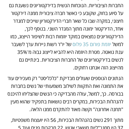
החברות הציבוריות. הנוכחות הנשית בדירקטוריונים נשענת גם 
על סיוע בחוק, שקובע כי כאשר חברה ציבורית ממנה דירקטור 
חיצוני, במקרה שבו כל שאר חברי הדירקטוריון שייכים למגדר 
אחד, הדירקטור ימונה מתוך המגדר השני. בנוסף לכך, 
הדירקטוריונים נמצאים במוקד יוזמות רבות לשיפור הייצוג, כמו 
למשל 
יוזמת פורום 35 פלוס
 של יו"ר רשות ניירות ערך לשעבר 
ענת גואטה. מטרת היוזמה היא להביא לייצוג גבוה מ־35% 
לנשים בדירקטוריונים של החברות הציבוריות. בינתיים גם 
מהייצוג הזה אנחנו רחוקים.
הנתונים הנוספים שעולים מבדיקת "כלכליסט" רק מעכירים עוד 
את התמונה ואת התקוות לשילוב משמעותי של נשים בחברות 
בבורסה. כך, למשל, עולה מהבדיקה כי הנשים שהצליחו להיכנס 
להנהלות הבכירות, במקרים רבים נושאות בתפקיד שהוא מעין 
"תחנה אחרונה" וקשה מאוד להתקדם ממנו הלאה. 
מתוך 291 נשים בהנהלות הבכירות, 56 היו יועצות משפטיות, 
37 היו סמנכ"ליות משאבי אנוש, 22 מבקרות פנים ועוד 5 