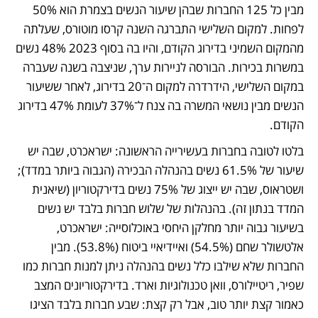
מבין כל 125 החברות שבהן שיעור הנשים בצמרת הוא 50% 
לפחות. למקום השלישי התברגה השנה קרסו מוטורס, שעלתה 
מהמקום השמיני בדירוג הקודם, והיו בה בסוף 2023 48% נשים 
במשרות בכירות. הבורסה לניירות ערך, שניצבה בשנה שעברה 
במקום השלישי, הידרדרה למקום ה־20 בדירוג, לאחר ששיעור 
הנשים מבין נושאי המשרה בה צנח ל־37% לעומת 47% בדירוג 
הקודם.
בלטו לטובה בחברות בעשירייה הראשונה: ישראכרט, שבה יש 
שיעור של 61.5% נשים בהנהלה הבכירה (הגבוה ביותר במדד); 
ושטראוס, שבה יש ייצוג של 75% נשים בדירקטוריון (שיאנית 
המדד בנתון זה). בהנהלות של שלוש חברות בלבד יש נשים 
בשיעור גבוה יותר מחלקן היחסי באוכלוסייה: ישראכרט, 
אלטשולר שחם (54.5%) ואיידיאיי ביטוח (53.8%). מבין 
החברות שלא שילבו כלל נשים בהנהלה ניתן למנות חברות כמו 
שפיר, ריטיילורס, וואן טכנולוגיות וארד. בדירקטוריונים המצב 
כאמור קצת יותר טוב, אבל רק קצת: שבע חברות בלבד הציגו 