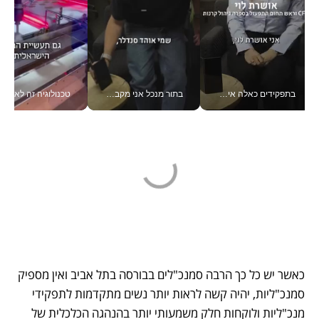
בתפקידים כאלה אי אפשר לחכות: אושרת לוי מניעה השקעות ענק מהטלפון_v
בתור מנכל אני מקבל מאות החלטות ביום, וה- Galaxy Z Fold8 Ultra עוזר לי לחתוך אותן מהר יותר_v
טכנולוגיה זה לא רק בהייטק: גם תעשיי
כאשר יש כל כך הרבה סמנכ"לים בבורסה בתל אביב ואין מספיק 
סמנכ"ליות, יהיה קשה לראות יותר נשים מתקדמות לתפקידי 
מנכ"ליות ולוקחות חלק משמעותי יותר בהנהגה הכלכלית של 