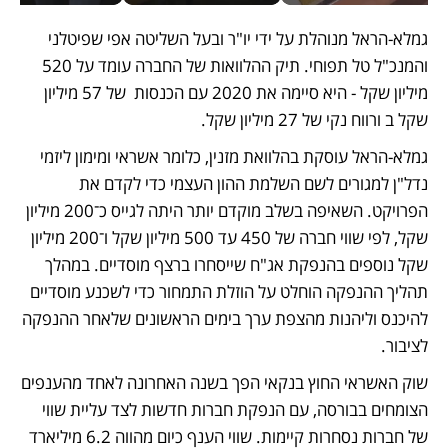
גמלא-הראל מנוהלת על ידי יו"ר ובעל השליטה אפי שפיטלני 
והמנכ"ל טל תפוחי. תיק ההלוואות של החברה עומד על 520 
מיליון שקל - היא סיימה את 2020 עם הכנסות  של 57 מיליון 
שקל ב ורווח נקי של 27 מיליון שקל. 
גמלא-הראל עוסקת בהלוואת מזנין, כלומר אשראי ומימון ליזמי 
נדל"ן למגורים לשם השלמת ההון העצמי כדי לקדם את 
הפרויקט. השאיפה בשלב מוקדם יותר היתה לגייס כ־200 מיליון 
שקל, לפי שווי חברה של 450 עד 500 מיליון שקל ו־200 מיליון 
שקל נוספים בהנפקת אג"ח שייסחרו ברצף מוסדיים. במהלך 
תהליך ההנפקה הוחלט על הוזלת התמחור כדי לשכנע מוסדיים 
להיכנס וליהנות מהצפת ערך בימים הראשונים שלאחר ההנפקה 
לציבור. 
שוק האשראי החוץ בנקאי הפך בשנה האחרונה לאחד מהענפים 
הצומחים בבורסה, עם הנפקת חברות חדשות לצד עליית שווי 
של חברות נסחרות קיימות. שווי הענף כיום מהווה 6.2 מיליארד 