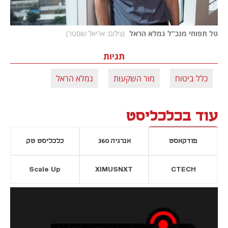
טל תפוחי מנכ"ל גמלא הראל 
(
צילום: אריאל שוסטר
)
תגיות
כלל ביטוח
מור השקעות
גמלא הראל
עוד בכלכליסט
פודקאסט
אנרגיה 360
כלכליסט טק
Scale Up
XIMUSNXT
CTECH
יסייה חדשה
נפתח בכרטיסייה חדשה