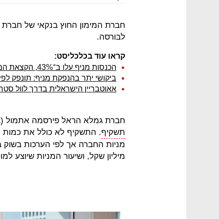
חברת המימון החוץ בנקאי של חברת 
לבורסה.
קראו עוד בכלכליסט:
הכנסות מניף עלו ב־43%, הקצאת המניות למנכ"ל חתכה את הרווח הנקי
ביקושי יתר בהנפקת מניף: תונפק לפי שווי של 655 
אאוטבריין הישראלית בדרך לוול סטר
חברת גמלא הראל פירסמה אתמול (ג'
תשקיף
. התשקיף לא כולל את כמות המ
מיליון שקל, ושיעור המניות שיוצע למוסדיים ול