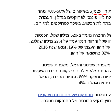
ת
הון עצמי
), בשיעורים של 50%-70% מההון
ת ליווי פיננסי לפרויקטים בנדל"ן. העמדת
תחילת הביצוע, בעיקר לפרויקטים למגורים.
על פי מצגת החברה, תיק ההלוואות של החברה נאמד ב-520 מיליון שקל. הכנסות
החברה ב-2020 הסתכמו ב-57.5 מיליון שקל והרווח הנקי עמד על 27.4 מיליון שקל20.
החברה סיכמה את 2020 עם תשואה על ההון העצמי של 19%, ומאז שנת 2016
הוקמה בשותפות ב-2006 בין משפחת שפיטני והראל. משפחת שפיטני
הבת גמלא מילניום השקעות, חברת השקעות
בינלאומית בתחום הנדל"ן. גמלא מיליניום מחזיקה 80% ממניות החברה, הראל
ע הצלחת
ההנפקה של מתחרתה העיקרית
וץ בנקאי בבורסה וגל ההנפקות הנוכחי.