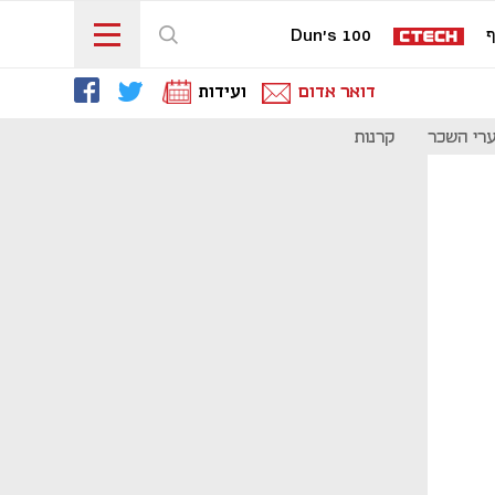
ף
Dun's 100
דואר אדום
ועידות
רי השכר
קרנות