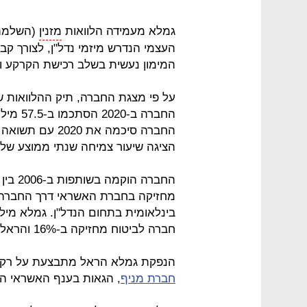
גמלא מעמידה הלוואות
מזנין
(השלמ
העצמי הנדרש מיזמי נדל"ן, לצורך קבל
המימון נעשית בשלב רכישת הקרקע וב
הציגה שיעור צמיחה שנתי ממוצע של 32% בתשואה על ההון.
החברה 
מחזיקה בחברת האשראי דרך החברה 
חברה לביטוח מחזיקה ב-16% והראל פנסיה וגמל ב-4%.
הנפקת גמלא הראל מתבצעת על רק
חברת מניף
, הגאות בענף האשראי הח