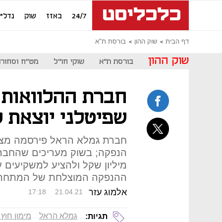
24/7
באזז
שוק
נדל"ן
דף הבית
שוק ההון
בורסת ת"א
שוק ההון
בורסת ת"א
שוקי חו"ל
מט"ח וסחורו
חברת ההלוואות
שפיטלני יוצאת 
חברת גמלא הראל פירסמה מצג
ההנפקה המוצלחת של המתחרה
אלמוג עזר
17:18
21.04.21
גמלא הראל
מימון חוץ 
תגיות: