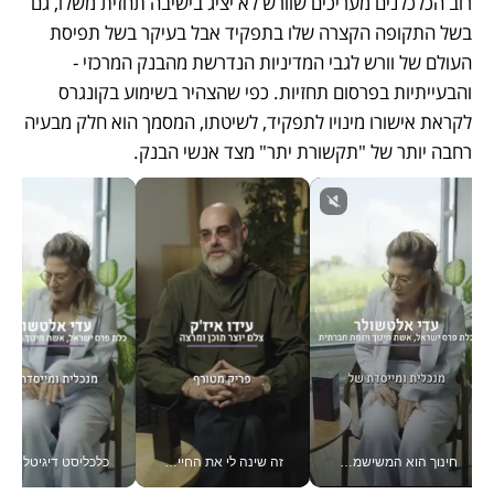
רוב הכלכלנים מעריכים שוורש לא יציג בישיבה תחזית משלו, גם 
בשל התקופה הקצרה שלו בתפקיד אבל בעיקר בשל תפיסת 
העולם של וורש לגבי המדיניות הנדרשת מהבנק המרכזי - 
והבעייתיות בפרסום תחזיות. כפי שהצהיר בשימוע בקונגרס 
לקראת אישורו מינויו לתפקיד, לשיטתו, המסמך הוא חלק מבעיה 
רחבה יותר של "תקשורת יתר" מצד אנשי הבנק. 
חינוך הוא המשישמה של החיים שלי - V
זה שינה לי את החיים: איך עידו איז'ק הופך את הסמארטפון לכלי צילום מקצועי_v
כלכליסט דיגיטל