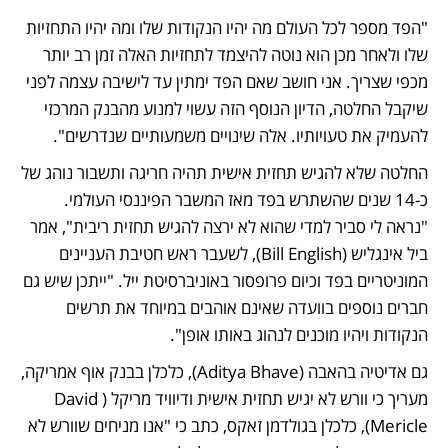
"הפד מספר לכל העולם מה יהיו הנקודות שלו ומה יהיו התחזיות 
שלו ולאחר מכן הוא נוטה להיצמד לתחזיות האלה זמן רב יותר 
מכפי שצריך. אני חושב שאם הפד ימתין עד לישיבה עצמה לפני 
שיקבל החלטה, הדיון הנוסף הזה עשוי למנוע מהבנק המרכזי 
להעמיק את טעויותיו. אלה שינויים משמעותיים שנדרשים".
החלטה שלא להגיש תחזית אישית תהיה חריגה ותשבור נוהג של 
כ-14 שנים שהשתרש בפד מאז המשבר הפיננסי העולמי. 
"נראה לי סביר למדי שהוא לא ירצה להגיש תחזית ריבית", אמר 
ביל אינגליש (Bill English), לשעבר ראש חטיבת העניינים 
המוניטריים בפד וכיום פרופסור באוניברסיטת ייל. "ייתכן שיש גם 
חברים נוספים בוועדה שאינם אוהבים במיוחד את תרשים 
הנקודות ויהיו מוכנים לנהוג באותו אופן".
גם אדיטיה בהאבה (Aditya Bhave), כלכלן בבנק אוף אמריקה, 
מעריך כי וורש לא יגיש תחזית אישית ודיוויד מריקל (David 
Mericle), כלכלן בגולדמן זאקס, כתב כי "אנו מניחים שוורש לא 