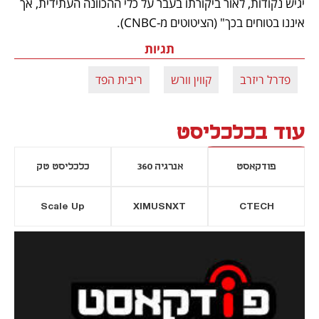
יגיש נקודות, לאור ביקורתו בעבר על כלי ההכוונה העתידית, אך 
איננו בטוחים בכך" (הציטוטים מ-CNBC).
תגיות
פדרל ריזרב
קווין וורש
ריבית הפד
עוד בכלכליסט
פודקאסט
אנרגיה 360
כלכליסט טק
Scale Up
XIMUSNXT
CTECH
יסייה חדשה
נפתח בכרטיסייה חדשה