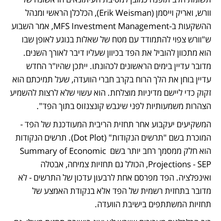
וורש, ואריק וייסמן (Erik Weisman), הכלכלן הראשי ומנהל 
ההשקעות ב-MFS Investment Management, אמר השבוע 
ש"וורש צפוי להתמודד עם מטח של שאלות בנוגע לאופן שבו 
הוא מתכוון להוביל את הפד בכיוון שעליו דיבר לאורך השנים. 
מדובר עדיין בימים הראשונים לכהונתו. ייתכן שהיו"ר החדש 
עדיין בוחן את הלך הרוח בקרב חברי הוועדה, שעל תמיכתם הוא 
זקוק כדי ליישם מדיניות מוצלחת. הוא עשוי שלא לרצות להשמיע 
הצהרות משמעותיות לפני שיגבש קונצנזוס בתוך הפד".
המשקיעים יעקבוע אחר תחזית הריבית המעודכנת של הפד - 
המוכרת בשם "תרשים הנקודות" (Dot Plot). תרשים הנקודות 
הוא חלק ממסמך רחב יותר בשם Summary of Economic 
Projections - SEP, הכולל גם תחזיות צמיחה, אבטלה 
ואינפלציה. הפד מפרסם אחת לרבעון עדכון של התרשים - לא 
מדובר בתחזית רשמית של הפד אלא בנקודת האמצע של 
תחזיות המשתתפים בישיבת הוועדה. 