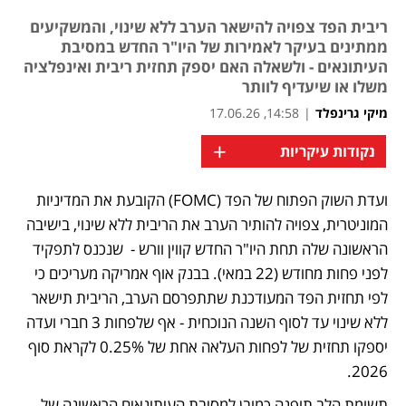
ריבית הפד צפויה להישאר הערב ללא שינוי, והמשקיעים
ממתינים בעיקר לאמירות של היו"ר החדש במסיבת
העיתונאים - ולשאלה האם יספק תחזית ריבית ואינפלציה
משלו או שיעדיף לוותר
מיקי גרינפלד
|
14:58, 17.06.26
+
נקודות עיקריות
ועדת השוק הפתוח של הפד (FOMC) הקובעת את המדיניות 
המוניטרית, צפויה להותיר הערב את הריבית ללא שינוי, בישיבה 
הראשונה שלה תחת היו"ר החדש קווין וורש -  שנכנס לתפקיד 
לפני פחות מחודש (22 במאי). בבנק אוף אמריקה מעריכים כי 
לפי תחזית הפד המעודכנת שתתפרסם הערב, הריבית תישאר 
ללא שינוי עד לסוף השנה הנוכחית - אף שלפחות 3 חברי ועדה 
יספקו תחזית של לפחות העלאה אחת של 0.25% לקראת סוף 
2026. 
תשומת הלב תופנה כמובן למסיבת העיתונאים הראשונה של 