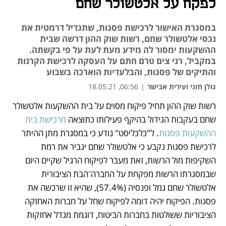
לפקח על אלטשולר שחם
במסגרת האישור לרכישת פסגות, שתגדיל דרמטית את
נכסי אלטשולר שחם, רשות שוק ההון דרשה שבית
ההשקעות ימסור לה מידע מעת לעת על פי בקשתה.
במקביל, רני צים טרם חתם על העסקה לרכישת הקרנות
והתיקים של פסגות, והבלעדיות הוארכה בשבוע
גולן חזני ועירית אבישר
|
06:56, 18.05.21
רשות שוק ההון תחיל פיקוח מסוים על בית ההשקעות אלטשולר 
נפתח בכרטיסייה חדשה
נפתח בכרטיסייה חדשה
נפתח בכרטיסייה חדשה
נפתח בכרטיסייה חדשה
שחם בעקבות הגידול בהיקף פעילותו כתוצאה 
מרכישת בית 
ההשקעות פסגות
. ל"כלכליסט" נודע כי במסגרת מתן ההיתר 
לרכישת פסגות נקבע כי אלטשולר שחם יגביר את רמת 
השקיפות מול הרשות, זאת מעבר לפיקוח הרגיל שקיים היום 
שבמסגרתו הרשות מפקחת על החברה־הבת הציבורית 
אלטשולר שחם גמל ופנסיה (57.4%), שהיא זו שרכשה את 
פסגות. הפיקוח יהיה דומה לפיקוח שחל על חברות האחזקה 
הציבוריות ששולטות בחברות הביטוח, דוגמת מגדל אחזקות 