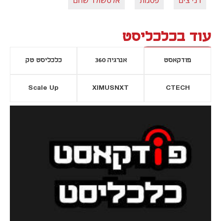
רני צים
פסגות
אלטשולר שחם
עוד בכלכליסט
פודקאסט
אנרגיה 360
כלכליסט טק
Scale Up
XIMUSNXT
CTECH
יסייה חדשה
נפתח בכרטיסייה חדשה