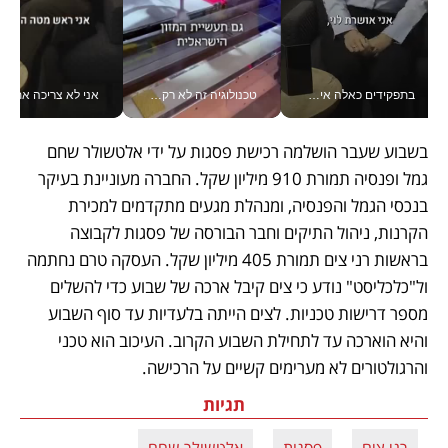
בתפקידים כאלה אי אפשר לחכות: אושרת לוי מניעה השקעות ענק מהטלפון_v
טכנולוגיה זה לא רק בהייטק: גם תעשיית המזון הישראלית מאמצת כלי AI, אוטומציה וניתוח דאטה בזמן אמת
אני לא צריכה את המשרד:
בשבוע שעבר הושלמה רכישת פסגות על ידי אלטשולר שחם 
גמל ופנסיה תמורת 910 מיליון שקל. החברה מעוניינת בעיקר 
בנכסי הגמל והפנסיה, ומנהלת מגעים מתקדמים למכירת 
הקרנות, ניהול התיקים וחבר הבורסה של פסגות לקבוצה 
בראשות רני צים תמורת 405 מיליון שקל. העסקה טרם נחתמה 
ול"כלכליסט" נודע כי צים קיבל ארכה של שבוע כדי להשלים 
מספר דרישות טכניות. לצים הייתה בלעדיות עד סוף השבוע 
והיא הוארכה עד לתחילת השבוע הקרוב. העיכוב הוא טכני 
והרגולטורים לא מערימים קשיים על הרכישה. 
תגיות