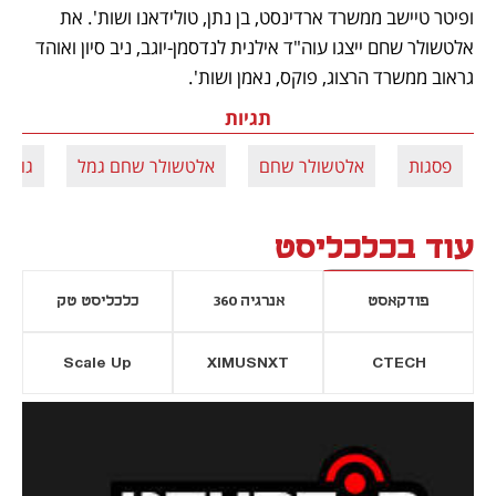
ופיטר טיישב ממשרד ארדינסט, בן נתן, טולידאנו ושות'. את 
אלטשולר שחם ייצגו עוה"ד אילנית לנדסמן-יוגב, ניב סיון ואוהד 
גראוב ממשרד הרצוג, פוקס, נאמן ושות'.
תגיות
פסגות
אלטשולר שחם
אלטשולר שחם גמל
גולן ח
עוד בכלכליסט
פודקאסט
אנרגיה 360
כלכליסט טק
Scale Up
XIMUSNXT
CTECH
יסייה חדשה
נפתח בכרטיסייה חדשה