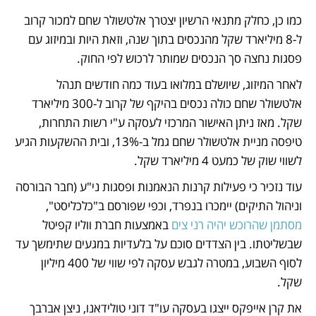
כמו כן, כחלק מתנאי הרשיון יצטרך אלטשולר שחם למכור קרוב 
ל-8 מיליארד שקל מהנכסים בתוך שנה, וזאת היות ובמיזוג עם 
פסגות נחצה סך הנכסים שמותר לרכוש לפי החוק. 
לאחר המיזוג, שיושלם במלואו בעוד כמה חודשים תנהל 
אלטשולר שחם כולה נכסים בהיקף של קרוב ל-300 מיליארד 
שקל. מאז ניתן האישור המרכזי לעסקה ע"י רשות התחרות, 
טיפסה מניית אלטשולר שחם גמל ב-13%, ובית ההשקעות הגיע 
לשווי שוק של כמעט 4 מיליארד שקל.
עוד נזכיר כי פעילות קרנות הנאמנות ופסגות ני"ע (חבר הבורסה 
וניהול התיקים) יימכרו בנפרד, וכפי שפורסם ב"כלכליסט", 
מסתמן שהרוכש יהיה רני צים
 באמצעות חברת ווליו קפיטל 
שבשליטתו. בין הצדדים סוכם על בלעדיות במגעים שתימשך עד 
לסוף השבוע, במטרה לגבש עסקה לפי שווי של 400 מיליון 
שקל.
את קרן אייפקס ייצגו בעסקה עו"ד דוני טולידאנו, ניצן אברבך 