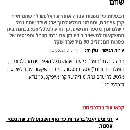
שחם
הבעלות על פסגות עברה אחה"צ לאלטשולר שחם מידי
קרן אייפקס, והמיזוג המלא לתוך אלטשולר שחם גמל
יושלם תוך מספר חודשים, כך נודע לכלכליסט; בכוונת בית
ההשקעות להשאיר בידיו רק את נכסי הגמל והפנסיה של
פסגות המנהלים 50 מיליארד שקל
עירית אבישר
,
גולן חזני
|
18:11, 12.05.21
המיזוג הגדול הושלם: לאחר שהושגו כל האישורים הרגולטוריים, 
נפתח בכרטיסייה חדשה
נפתח בכרטיסייה חדשה
נפתח בכרטיסייה חדשה
נפתח בכרטיסייה חדשה
הושלמה היום (ד') עסקת פסגות, ובית ההשקעות עובר לשליטת 
אלטשולר שחם גמל, מידיה של קרן אייפקס, כך נודע 
ל"כלכליסט". 
קראו עוד בכלכליסט:
רני צים קיבל בלעדיות עד סוף השבוע לרכישת נכסי 
פסגות