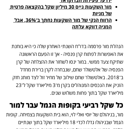
ידו על פעילות הברוקראז'
מור השקעות גייס 30 מיליון שקל בהקצאה פרטית 
של מניות
הרווח הנקי של מור השקעות נחתך ב־36%, אבל 
המניה דווקא עלתה
הנהלת מור פרסמה בדו"ח השנתי האחרון שלה כי היא בוחנת 
את האפשרות לפתוח קרן פנסיה - אך זו הפעם הראשונה 
שתיקח צעד ממשי. במור ינסו לשחזר את ההצלחה של קרן 
הפנסיה של אלטשולר שחם, שנבחרה לקרן ברירת מחדל 
ב־2018. באלטשולר שחם שילוב של מחיר זול לצד מותג חזק 
הזניק את הנכסים המנוהלים בקרן מ־3 מיליארד שקל ל־23 
מיליארד שקל בתוך פחות משלוש שנים.
כל שקל רביעי בקופות הגמל עבר למור
מור, בניהולם של יוסי ואלי לוי, הוא בית השקעות בצמיחה. קופות 
הגמל שבניהולו גדלו לכדי 18 מיליארד שקל בתוך שנתיים 