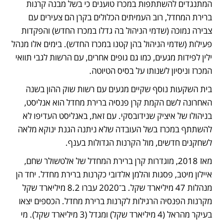
המתנגדים להשתתפות במכרז טוענים כי בשל מבנה קרנות 
ברירת המחדל, רוב העמיתים הכלולים בקרן הם צעירים עם 
צבירה נמוכה (שדמי הניהול בה גדלו במכרז החדש) והפקדות 
פעילות (שדמי הניהול בהן קטנו במכרז החדש). בימים אלו מנהל 
ילין לפידות מגעים, כמו גם גופים אחרים, עם הרשות לגבי תוואי 
המכרז וניסיון לשנותו על בסיס הטיוטה.
בית השקעות נוסף שקיים מגעים עם רשות שוק ההון בשנה 
האחרונה לשם הקמת קרן פנסיה ברירת מחדל הוא אנליסט, 
בניהולו של איציק שנידובסקי. עם זאת, באנליסט העדיפו לא 
להשתתף במכרז בשל העובדה שלא ניתנה הגנת ינוקא מלאה 
לשחקנים חדשים, מול הקרנות הגדולות בענף.
מאז 2018, מוגדרות קרן ברירת המחדל של אלטשולר שחם, 
איילון מיטב, פסגות והלמן אלדובי כקרנות ברירת מחדל. יחד הן 
מנהלות 47 מיליארד שקל. ב־2020 עברו 8.2 מיליארד שקל 
מקרנות הפנסיה הרגילות לקרנות ברירת מחדל. הכספים יצאו 
בעיקר מהראל (4 מיליארד שקל) ומגדל (3 מיליארד שקל). מי 