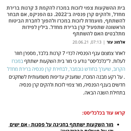
בית ההשקעות צפוי לזכות במכרז להקמת 3 קרנות ברירת
מחדל, ולהקים קרן פנסיה ב־2022. גם הפניקס, אם תבחר
להשתתף, מועמדת לזכות במכרז ולהפוך לחברת הביטוח
הראשונה שתפעיל קרן ברירת מחדל. בילין לפידות
מתלבטים האם להשתתף
אלמוג עזר
|
07:13, 20.06.21
לאחר צמצום ענף הפנסיה לכדי 7 קרנות בלבד, מספרן חוזר 
נפתח בכרטיסייה חדשה
נפתח בכרטיסייה חדשה
נפתח בכרטיסייה חדשה
נפתח בכרטיסייה חדשה
לעלות. ל"כלכליסט" נודע כי מור בית השקעות ישתתף 
במכרז 
הקרוב, שיערך בחודש נובמבר, לבחירת קרן פנסיה ברירת מחדל
. על רקע מבנה המכרז, שמעניק עדיפות משמעותית לשחקנים 
חדשים בענף הפנסיה, מור צפוי לזכות ולהקים קרן פנסיה 
בתחילת השנה הבאה.
קראו עוד בכלכליסט:
מור השקעות ישתתף בחגיגה על פסגות - אם ישים 