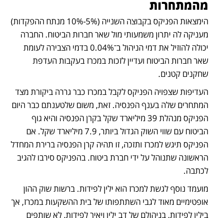
מהמתחרות
הימצאות הפניקס בקבוצה השנייה (5%‑10% מנתח ההפקדות) 
מעניקה לה יתרון משמעותי מול שאר חברות הביטוח. החברה 
יכולה להוזיל את דמי הניהול ב־0.04% בדמי הצבירה לעומת 
שאר חברות הביטוח ועדיין לזכות במכרז בעקבות העדפת 
שחקנים קטנים.
העדיפות שצפויה הפניקס לקבל במכרז כבר גררה ביקורת מצד 
המתחרים שלה בענף הפנסיה. זאת, משום שלטענתם כבר היום 
הפניקס מנהלת 39 מיליארד שקל בקרן הפנסיה והיא גוף 
הביטוח עם שווי השוק הגדול ביותר, 7.9 מיליארד שקל. אם 
הפניקס תיגש למכרז ותזכה, זו תהיה קרן הפנסיה ברירת המחדל 
הראשונה שתנוהל על ידי חברת ביטוח. בהפניקס סירבו להגיב 
לכתבה.
מועמד נוסף לגשת למכרז הוא ילין לפידות. ברשות שוק ההון 
אופטימיים מאוד לגבי השתתפותו של בית ההשקעות במכרז, אך 
בילין לפידות, בניהולם של דב ילין ויאיר לפידות, לא שותפים 