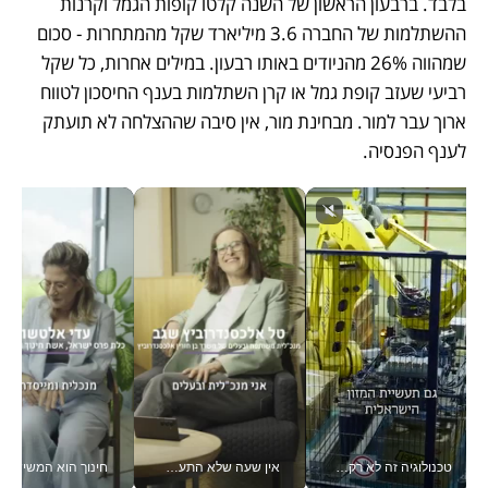
בלבד. ברבעון הראשון של השנה קלטו קופות הגמל וקרנות 
ההשתלמות של החברה 3.6 מיליארד שקל מהמתחרות ‑ סכום 
שמהווה 26% מהניודים באותו רבעון. במילים אחרות, כל שקל 
רביעי שעזב קופת גמל או קרן השתלמות בענף החיסכון לטווח 
ארוך עבר למור. מבחינת מור, אין סיבה שההצלחה לא תועתק 
לענף הפנסיה.
טכנולוגיה זה לא רק בהייטק: גם תעשיית המזון הישראלית מאמצת כלי AI, אוטומציה וניתוח דאטה בזמן אמת
אין שעה שלא התעסקתי במשבר - טל אלכסנדרוביץ’ שגב מנהלת משברים תקשורתיים מכל מקום עם ה- Galaxy Z Fold8 Ultra שלה_v
חינוך הוא המש