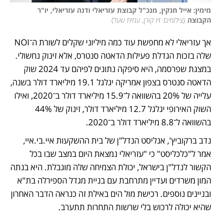
מימין: אייל חנקין, מנכ"ל קבוצת עזריאלי ודנה עזריאלי, יו"ר 
הקבוצה
(
צילומים: זיו קורן, עמית שעל
)
אך עזריאלי לא מחפשת עוד כמה מיליוני שקלים לשורת ה־NOI 
שלה בזכות הגדלת פעילות הדאטה סנטרס, אלא זינוק נחשולי. 
במצגת שפרסמה, היא סיפקה נתונים לפיהם עד 2024 שוק 
הדאטה סנטרס בצפון אמריקה יגלגל 19.1 מיליארד דולר בשנה, 
עלייה של 20% בהשוואה ל־15.9 מיליארד דולר ב־2020, ואילו 
השוק האירופי יגלגל 12.7 מיליארד דולר, זינוק של 44% 
בהשוואה ל־8.8 מיליארד דולר ב־2020.
נדב ברקוביץ', אנליסט הנדל"ן של בית ההשקעות איי.בי.איי, 
אמר ל"כלכליסט" כי "עזריאלי נמצאת היום במצב שבו בכל 
הקשור לנדל"ן בישראל, יכולת הצמיחה שלה מוגבלת. היא בנתה 
המון משרדים ועדיין מתרחבת עם בניית מגדל הספירלה בת"א 
ובניינים נוספים. רכישת מול הים באילת זה כנראה הדבר האחרון 
שהיא יכולה לרכוש בלי שרשות התחרות תתערב. 