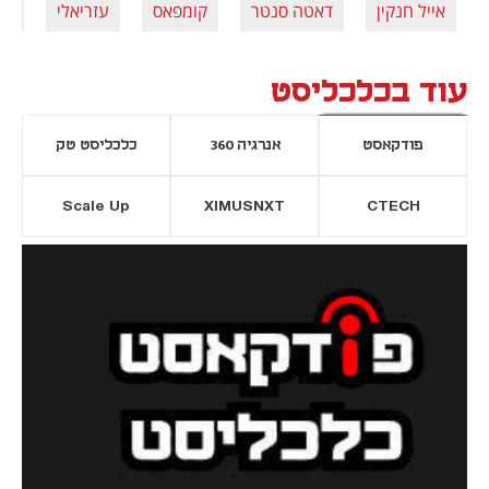
אייל חנקין
דאטה סנטר
קומפאס
עזריאלי
דנ
עוד בכלכליסט
פודקאסט
אנרגיה 360
כלכליסט טק
Scale Up
XIMUSNXT
CTECH
יסייה חדשה
נפתח בכרטיסייה חדשה