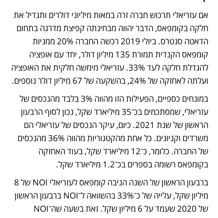
אם עזריאלי תרכוש חברה זרה במאות מיליוני דולרים ותגדיל את 
חלקה בקומפאס, הדבר יהווה מבחינתה קפיצת מדרגה בתחום 
הדאטה סנטרס. ביולי 2019 רכשה החברה 20% ממניות 
קומפאס הקנדית תמורת 135 מיליון דולר, יחד עם אופציה 
להגדלת חלקה לעד 33%. עזריאלי מימשה חלקית את האופציה 
ועלתה לאחזקה של 24%, בהשקעה של 67 מיליון דולר נוספים. 
במונחים כספיים, הפעילות הזו מהווה 3% בלבד מהנכסים של 
עזריאלי, שמסתכמים בכ־35 מיליארד שקל, נכון לסוף הרבעון 
הראשון של שנת 2021. כיום, עיקר הנכסים של עזריאלי הם 
משרדים וקניונים. כל אחת מהקטגוריות מהווה 36% מהנכסים 
של החברה. כלומר, כ־12 מיליארד שקל, בעוד האחזקה 
בקומפאס רשומה בספרים בכ־1.2 מיליארד שקל.
ברבעון הראשון של השנה הניבה קומפאס לעזריאלי NOI של 8 
מיליון שקל, עלייה של כ־33% בהשוואה ל־NOI ברבעון הראשון 
של 2020 שעמד על 6 מיליון שקל. זאת בשעה שה־NOI 