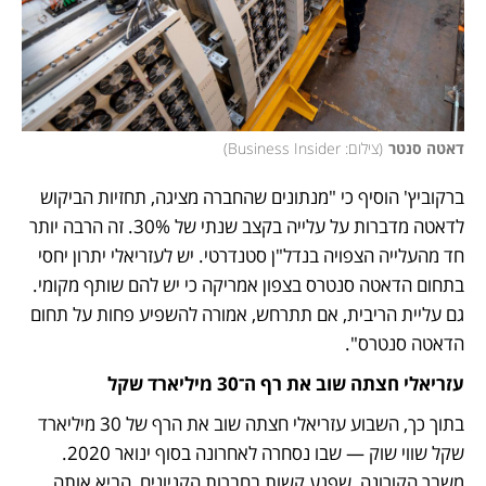
דאטה סנטר
(
צילום: Business Insider
)
ברקוביץ' הוסיף כי "מנתונים שהחברה מציגה, תחזיות הביקוש 
לדאטה מדברות על עלייה בקצב שנתי של 30%. זה הרבה יותר 
חד מהעלייה הצפויה בנדל"ן סטנדרטי. יש לעזריאלי יתרון יחסי 
בתחום הדאטה סנטרס בצפון אמריקה כי יש להם שותף מקומי. 
גם עליית הריבית, אם תתרחש, אמורה להשפיע פחות על תחום 
הדאטה סנטרס".
עזריאלי חצתה שוב את רף ה־30 מיליארד שקל
בתוך כך, השבוע עזריאלי חצתה שוב את הרף של 30 מיליארד 
שקל שווי שוק — שבו נסחרה לאחרונה בסוף ינואר 2020. 
משבר הקורונה, שפגע קשות בחברות הקניונים, הביא אותה 