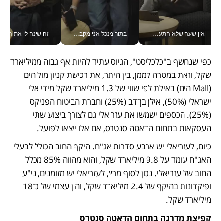
אין שעה שלא התעסקתי במשבר - טל אלכסנדרוביץ’ שגב מנהלת משברים תקשורתיים מכל מקום עם ה- Galaxy Z Fold8 Ultra שלה_v
בתור מנכל אני מקבל מאות החלטות ביום, וה- Galaxy Z Fold8 Ultra עוזר לי לחתוך אותן מהר יותר_v
זה שינה לי את החיים: 
כפי שנחשף ב"כלכליסט", הגיוס עתיד להיות אף גבוה ממיליארד 
שקל, וזאת במטרה לממן, בין היתר, את רכישת קניון מול הים 
(Mall הים) באילת לפי שווי של 1.3 מיליארד שקל מידי אלי 
ישראלי (50%), אילן בן־דב (25%) וחברת הביטוח הפניקס 
(25%). הכספים ישמשו את עזריאלי גם לצורך ביצוע שתי 
העסקאות בתחום הדאטה סנטרס, אם אלו ייצאו לפועל.
כיום, לעזריאלי יש ארבע סדרות אג"ח. היקף החוב הכולל לבעלי 
האג"ח עומד על 9.8 מיליארד שקל, והוא מהווה 85% מכלל 
החוב של עזריאלי. נכון לסוף מרץ, לעזריאלי יש מזומנים, ני"ע 
ופיקדונות בהיקף של 2.4 מיליארד שקל, והון עצמי של כ־18 
מיליארד שקל.
קפיצת מדרגה בתחום הדאטה סנטרס