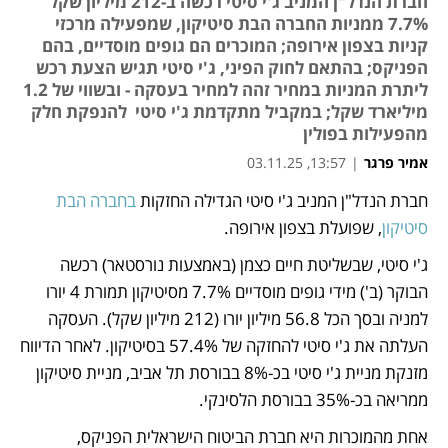
חברת הנדל"ן המניב ג'י סיטי רכשה ב-212 מיליון שקל
7.7% ממניות החברה הבת סיטיקון, שמפעילה מרכזי
קניות בצפון אירופה; המוכרים הם גופים מוסדיים, בהם
הפניקס; בהתאם לחוק הפיני, ג'י סיטי תגיש הצעת רכש
ליתרת המניות במחיר זהה למחיר בעסקה - ובשווי של 1.2
מיליארד שקל; במקביל מתקדמת ג'י סיטי להנפקת חלק
מהפעילות בפולין
אמיר פרגר
|
13:57, 03.11.25
חברת הנדל"ן המניב ג'י סיטי הגדילה החזקות 
בחברה הבת 
נפתח בכרטיסייה חדשה
סיטיקון
, שפועלת בצפון אירופה. 
ג'י סיטי, שבשליטת חיים כצמן (באמצעות נורסטאר) רכשה 
הבוקר (ב') מידי גופים מוסדיים 7.7% מסיטיקון תמורת 4 יורו 
למניה ובסך הכל 56.8 מיליון יורו (212 מיליון שקל). העסקה 
העלתה את ג'י סיטי להחזקה של 57.4% בסיטיקון. לאחר הדיווח 
מזנקת מניית ג'י סיטי בכ-8% בבורסת תל אביב, מניית סיטיקון 
ממריאה בכ-35% בבורסת הלסינקי.
אחת מהמוכרות היא חברת הביטוח הישראלית הפניקס, 