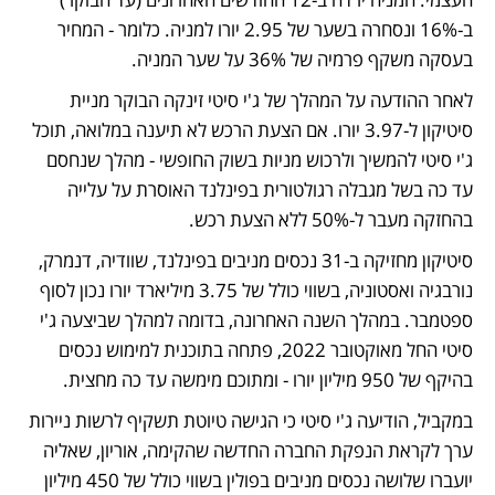
ב-16% ונסחרה בשער של 2.95 יורו למניה. כלומר - המחיר 
בעסקה משקף פרמיה של 36% על שער המניה.
לאחר ההודעה על המהלך של ג'י סיטי זינקה הבוקר מניית 
סיטיקון ל-3.97 יורו. אם הצעת הרכש לא תיענה במלואה, תוכל 
ג'י סיטי להמשיך ולרכוש מניות בשוק החופשי - מהלך שנחסם 
עד כה בשל מגבלה רגולטורית בפינלנד האוסרת על עלייה 
בהחזקה מעבר ל-50% ללא הצעת רכש.
סיטיקון מחזיקה ב-31 נכסים מניבים בפינלנד, שוודיה, דנמרק, 
נורבגיה ואסטוניה, בשווי כולל של 3.75 מיליארד יורו נכון לסוף 
ספטמבר. במהלך השנה האחרונה, בדומה למהלך שביצעה ג'י 
סיטי החל מאוקטובר 2022, פתחה בתוכנית למימוש נכסים 
בהיקף של 950 מיליון יורו - ומתוכם מימשה עד כה מחצית.
במקביל, הודיעה ג'י סיטי כי הגישה טיוטת תשקיף לרשות ניירות 
ערך לקראת הנפקת החברה החדשה שהקימה, אוריון, שאליה 
יועברו שלושה נכסים מניבים בפולין בשווי כולל של 450 מיליון 