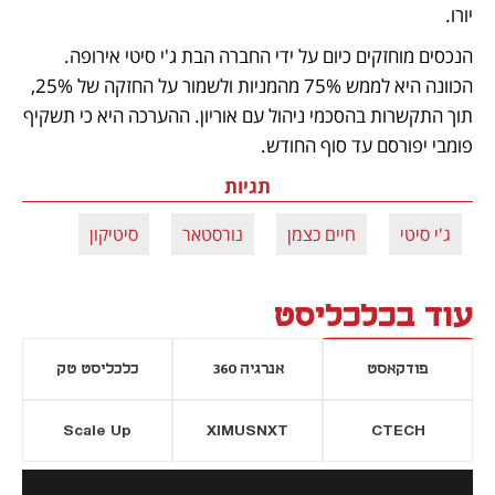
יורו. 
הנכסים מוחזקים כיום על ידי החברה הבת ג'י סיטי אירופה. 
הכוונה היא לממש 75% מהמניות ולשמור על החזקה של 25%, 
תוך התקשרות בהסכמי ניהול עם אוריון. ההערכה היא כי תשקיף 
פומבי יפורסם עד סוף החודש.
תגיות
ג'י סיטי
חיים כצמן
נורסטאר
סיטיקון
עוד בכלכליסט
פודקאסט
אנרגיה 360
כלכליסט טק
Scale Up
XIMUSNXT
CTECH
יסייה חדשה
נפתח בכרטיסייה חדשה