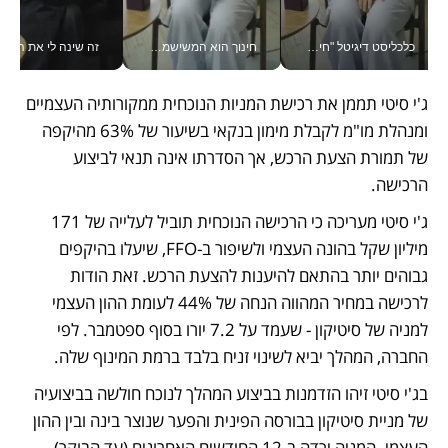
כלכליסט דיגיטל "חינוך הוא המשימה של החיים שלי"_v
חינוך הוא המשישמה של החיים שלי - V
זה שינה לי את החיים: 
ג'י סיטי תממן את רכישת המניות הנוכחית ממקורותיה העצמיים 
ומנהלת מו"מ לקבלת מימון בנקאי בשיעור של 63% מהיקפה 
של תמורת הצעת הרכש, אך הסדרתו אינה תנאי לביצוע 
הרכישה.
ג'י סיטי מעריכה כי הרכישה הנוכחית תוביל לעלייה של 171 
מיליון שקל בהונה העצמי ולשיפור ב-FFO, שיעלו בהיקפים 
גבוהים יותר בהתאם להיענות להצעת הרכש. זאת הודות 
לרכישה במחיר המהווה הנחה של 44% לעומת ההון העצמי 
למניה של סיטיקון - שעמד על 7.2 יורו בסוף ספטמבר. לפי 
החברה, המהלך יביא לשינוי זניח בלבד ברמת המינוף שלה.
בג'י סיטי זיהו הזדמנות בביצוע המהלך לנוכח חולשה בביצועיה 
של מניית סיטיקון בבורסה הפינית והפער שנוצר בינה ובין ההון 
העצמי. המניה ירדה ב-12 החודשים האחרונים (עד הבוקר) 