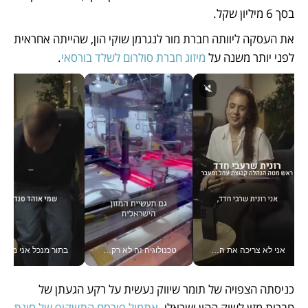
בסך 6 מיליון שקל.
את העסקה ליוותה חברת מור לנגרמן שוקי הון, שהייתה אחראית 
לפני יותר משנה על 
מיזוג חברת סולרום לשלד בורסאי
.
אני לא צריכה את המשרד: רונית שרעבי-חדד מנהלת ארגון של 30000 עובדים מכל מקום_v
טכנולוגיה זה לא רק בהייטק: גם תעשיית המזון הישראלית מאמצת כלי AI, אוטומציה וניתוח דאטה בזמן אמת
בתור מנכל אני מקבל מאות הח
כניסתה הצפויה של תומר שיווק נעשית על רקע הגעתן של 
חברות מזון לשוק ההון ישראלי. 
אתמול פורסם התשקיף של סוגת