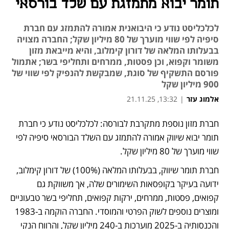
תומר יבוא מתמזגת עם שלד בורסאי
לכלכליסט נודע כי היבואנית אמורה להתמזג עם חברת
סיפיה לפי שווי מוערך של 80 מיליון שקל; החברה מצויה
בבעלותו המלאה של דורון קימלוב, והיא מייבאת מזון
משומר וקפוא, וכן פסטות, ממרחים ותחליפי בשר; אתמול
פורסם התשקיף של סוגת, שמבקשת להנפיק לפי שווי של
900 מיליון שקל
אלמוג עזר
|
13:32, 21.11.25
נפתח בכרטיסייה חדשה
נפתח בכרטיסייה חדשה
נפתח בכרטיסייה חדשה
חברת מזון נוספת מתקרבת לבורסה: לכלכליסט נודע כי חברת 
תומר יבוא שיווק אמורה להתמזג עם השלד הבורסאי סיפיה לפי 
שווי מוערך של 80 מיליון שקל.
חברת תומר שיווק, בבעלותו המלאה (100%) של דורון קימלוב, 
ידועה בעיקר בקופסאות השימורים שלה, אך משווקת גם 
קפואים, פסטות, ממרחים, ירקות קפואים, תחליפי בשר טבעוניים 
ומוצרים נוספים לשוק הפרטי והמוסדי. החברה הוקמה ב-1983 
והכנסותיה ב-2025 מוערכות ב-240 מיליון שקל, והרווח הנקי 