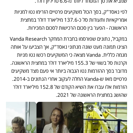
שמביא את סך המסחר ליותר מ-6.6 טריליון דולר.
לפי נאסד"ק, בסך הכול משקיעים פרטיים הזרימו נטו למניות 
אמריקאיות ותעודות סל כ-137.6 מיליארד דולר במחצית 
הראשונה - הפער בין סכום הרכישות לסכום המכירות.
במקביל, נתונים שפורסמו בחברת המחקר Vanda Research 
הציגו תמונה מעט שונה מנתוני נאסד"ק, אך הצביעו על אותה 
מגמה כללית. Vanda מצאה כי המשקיעים רכשו נטו מניות 
וקרנות סל בשווי של 155.3 מיליארד דולר במחצית הראשונה. 
מדובר בסך ההזרמות נטו הגבוה ביותר אי פעם מצד משקיעים 
פרטיים מאז ש-Vanda החלה לעקוב אחרי הנתונים ב-2014. 
הזרמות אלו עברו את השיא הקודם של 152.8 מיליארד דולר 
שהושג במחצית הראשונה של 2021.