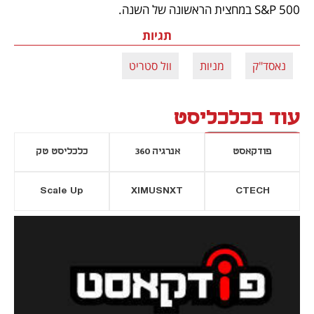
S&P 500 במחצית הראשונה של השנה.
תגיות
נאסד"ק
מניות
וול סטריט
עוד בכלכליסט
פודקאסט
אנרגיה 360
כלכליסט טק
Scale Up
XIMUSNXT
CTECH
יסייה חדשה
נפתח בכרטיסייה חדשה