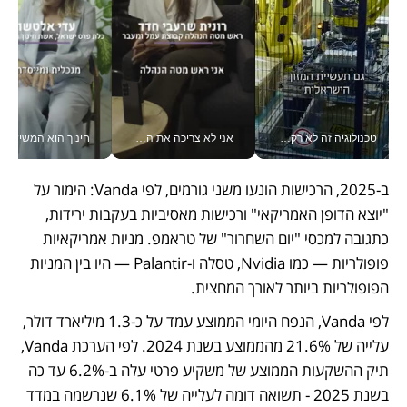
טכנולוגיה זה לא רק בהייטק: גם תעשיית המזון הישראלית מאמצת כלי AI, אוטומציה וניתוח דאטה בזמן אמת
אני לא צריכה את המשרד: רונית שרעבי-חדד מנהלת ארגון של 30000 עובדים מכל מקום_v
חינוך הוא המש
ב-2025, הרכישות הונעו משני גורמים, לפי Vanda: הימור על 
"יוצא הדופן האמריקאי" ורכישות מאסיביות בעקבות ירידות, 
כתגובה למכסי "יום השחרור" של טראמפ. מניות אמריקאיות 
פופולריות — כמו Nvidia, טסלה ו-Palantir — היו בין המניות 
הפופולריות ביותר לאורך המחצית.
לפי Vanda, הנפח היומי הממוצע עמד על כ-1.3 מיליארד דולר, 
עלייה של 21.6% מהממוצע בשנת 2024. לפי הערכת Vanda, 
תיק ההשקעות הממוצע של משקיע פרטי עלה ב-6.2% עד כה 
בשנת 2025 - תשואה דומה לעלייה של 6.1% שנרשמה במדד 