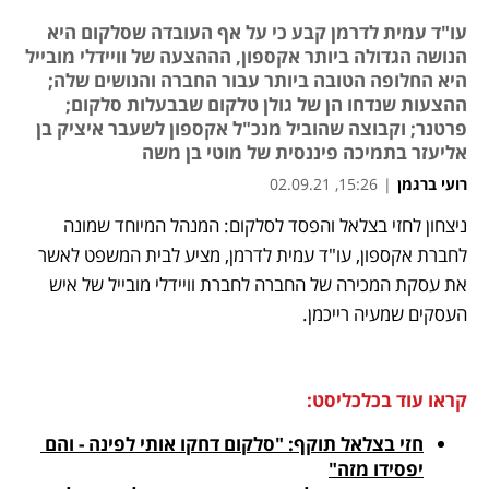
עו"ד עמית לדרמן קבע כי על אף העובדה שסלקום היא
הנושה הגדולה ביותר אקספון, הההצעה של וויידלי מובייל
היא החלופה הטובה ביותר עבור החברה והנושים שלה;
ההצעות שנדחו הן של גולן טלקום שבבעלות סלקום;
פרטנר; וקבוצה שהוביל מנכ"ל אקספון לשעבר איציק בן
אליעזר בתמיכה פיננסית של מוטי בן משה
רועי ברגמן
|
15:26, 02.09.21
ניצחון לחזי בצלאל והפסד לסלקום: המנהל המיוחד שמונה 
נפתח בכרטיסייה חדשה
נפתח בכרטיסייה חדשה
נפתח בכרטיסייה חדשה
נפתח בכרטיסייה חדשה
לחברת אקספון, עו"ד עמית לדרמן, מציע לבית המשפט לאשר 
את עסקת המכירה של החברה לחברת וויידלי מובייל של איש 
העסקים שמעיה רייכמן. 
קראו עוד בכלכליסט:
חזי בצלאל תוקף: "סלקום דחקו אותי לפינה - והם 
יפסידו מזה"