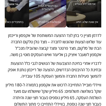
אין שעה שלא התעסקתי במשבר - טל אלכסנדרוביץ’ שגב מנהלת משברים תקשורתיים מכל מקום עם ה- Galaxy Z Fold8 Ultra שלה_v
טכנולוגיה זה לא רק בהייטק: גם תעשיית המזון הישראלית מאמצת כלי AI, אוטומציה וניתוח דאטה בזמן אמת
בתפקידים כאלה אי אפשר לח
לדרמן מציין כי בחן לצד ההצעה המשותפת של אקפסון ורייכמן 
עוד שלוש הצעות שהוגשו לחברה – מצד גולן טלקום החברה 
הבת של סלקום, מצד פרטנר ומצד קבוצה שהובילו מנכ"ל 
אקספון לשעבר איציק בן אליעזר ואיש העסקים מוטי בן משה. 
לדבריו אחרי בחינת ההצבעות של הנושים לגבי כלל ההצעות 
ובחינת כל ההיבטים הנדרשים, ההצעה של רייכמן נותנת אופק 
להמשך פעילות החברה והמשך העסקת 105 עובדיה. 
וויידלי מובייל התחייבה לרכוש את אקספון בתמורה ל-180 מיליון 
שקל בשלושה תשלומים: 65 מיליון שקל שיושלמו עם מועד 
השלמת העסקה, 65 מיליון נוספים כעבור חצי שנה והיתרה 
כעבור חצי שנה נוספת. בוויידלי התחייבו כי מתוך התשלום 