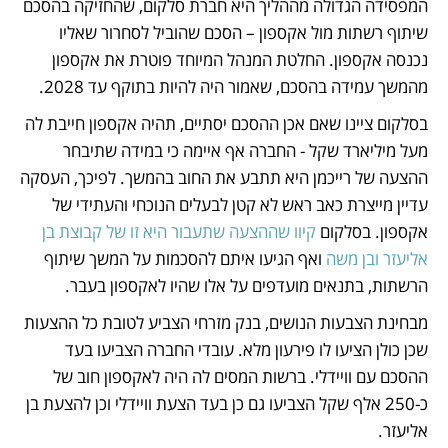
המפסידה הגדולה מההליך היא חברת סלקום, שהחזיקה בהסכם 
שיתוף רשתות מול אקספון – הסכם שהוביל לסחרור שאליו 
נכנסה אקספון. החלטת המנהל המיוחד פוטרת את אקספון 
מהמשך עמידה בהסכם, שאמור היה להיות בתוקף עד 2028. 
בסלקום ציינו שאם אכן ההסכם יסתיים, תהיה אקספון חייבת לה 
מעל מיליארד שקל - החברה אף איימה כי במידה שתיבחר 
ההצעה של רייכמן היא תתבע את החוב בהמשך. לפיכך, העסקה 
עדיין מייצרת כאב ראש לא קטן לבעלים הנוכחי והעתידי של 
אקספון. בסלקום 
קיוו שההצעה שתעבור היא זו של קבוצת בן 
אליעזר ובן משה 
ואף הגיעו איתם להסכמות על המשך שיתוף 
הרשתות, בתנאים מועדפים על אלו שהיו לאקספון בעבר. 
מבחינת הצבעות הנושים, בנק מזרחי הצביע לטובת כל ההצעות 
שכן כולן הציעו לו פירעון מלא. עובדי החברה הצביעו בעד 
ההסכם עם וויידלי. ברשות המסים לה היה לאקספון חוב של 
כ-250 אלף שקל הצביעו גם כן בעד הצעת וויידלי וכן להצעת בן 
אליעזר.  