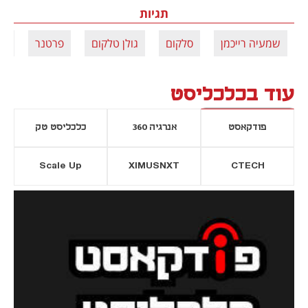
תגיות
שמעיה רייכמן
סלקום
גולן טלקום
פרטנר
מו
עוד בכלכליסט
פודקאסט
אנרגיה 360
כלכליסט טק
Scale Up
XIMUSNXT
CTECH
יסייה חדשה
נפתח בכרטיסייה חדשה