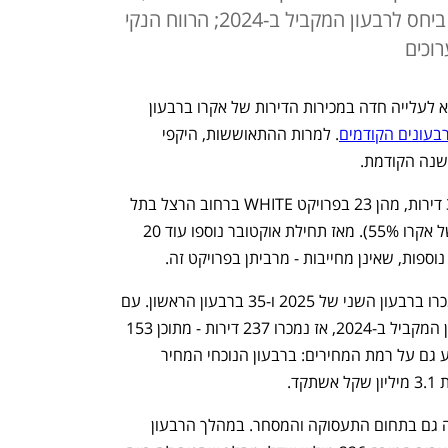
עם זאת, מדובר בצניחה של 84% ביחס לרבעון המקביל ב-2024; הרווח הנקי
וכים
שיווקו של פרויקט WHITE בתל אביב הביא לעלייה חדה במכירות הדירות של אקרו ברבעון 
בעונים הקודמים
. למרות ההתאוששות, היקפי 
לשנה הקודמת.
ברבעון השלישי של 2025 מכרה אקרו 38 דירות, מהן 23 בפרויקט WHITE ברחוב הרצל בתל 
אביב, שבו מתוכננות 726 דירות (חלקה של אקרו 55%). מאז תחילת אוקטובר נוספו עוד 20 
הנתון מהווה עלייה לעומת 11 דירות שנמכרו ברבעון השני של 2025 ו-35 ברבעון הראשון. עם 
זאת, מדובר בירידה חדה בהשוואה לרבעון המקביל ב-2024, אז נמכרו 237 דירות - מתוכן 153 
במסגרת מחיר למשתכן ביפו, מה שהשפיע גם על רמת המחירים: ברבעון הנוכחי המחיר 
במקביל לפעילות למגורים, החברה פעילה גם בתחום התעסוקה והמסחר. במהלך הרבעון 