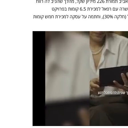
מכרה את חלקה (50%) במלון ג'ורג' בתל אביב תמורת 226 מיליון שקל, מהלך שהניב לה רווח 
חד פעמי של 25 מיליון שקל. בנוסף, התקשרה עם רפאל למכירת 6.5 קומות בפרויקט 
קוסמופוליטן בתל אביב ב-521 מיליון שקל (חלקה 30%), וחתמה על עסקה למכירת חמש קומות 