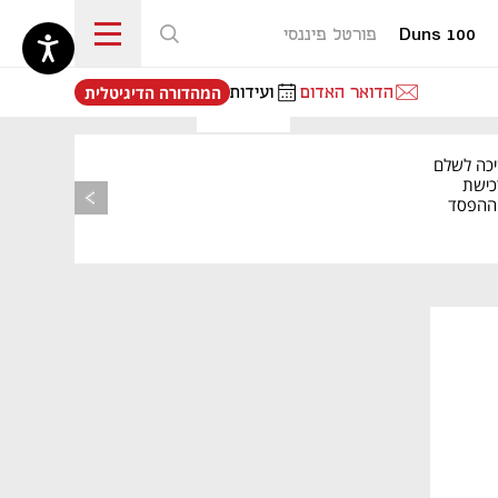
Duns 100
פורטל פיננסי
נפתח בכרטיסייה חדשה
הדואר האדום
ועידות
המהדורה הדיגיטלית
יכה לשלם
כישת
BASE: ההפסד
הרבעוני זינק ל-76