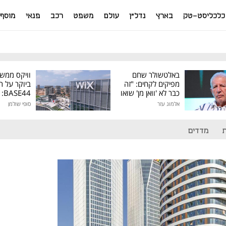
כלכליסט-טק
בארץ
נדל"ן
עולם
משפט
רכב
פנאי
מוסף
באלטשולר שחם
וויקס ממש
מפיקים לקחים: "זה
ביוקר על ר
כבר לא 'וואן מן' שואו
44
של גילעד"
אלמוג עזר
סופי שולמן
מיליון דולר
מדדים