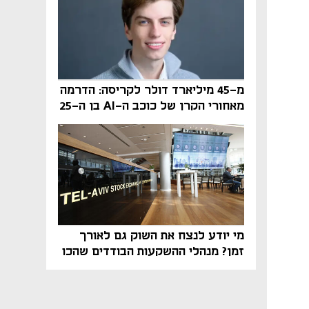
מ-45 מיליארד דולר לקריסה: הדרמה
מאחורי הקרן של כוכב ה-AI בן ה-25
מי יודע לנצח את השוק גם לאורך
זמן? מנהלי ההשקעות הבודדים שהכו
את ת״א־125