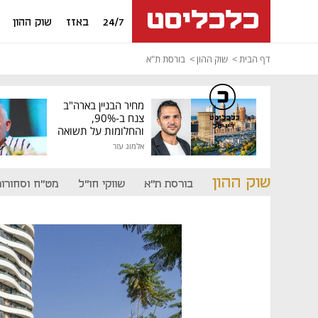
24/7
באזז
שוק ההון
דף הבית
שוק ההון
בורסת ת"א
מחיר הבניין בארה"ב
צנח ב-90%,
כלכליסט
דיגיטל
והחלומות על תשואה
גבוהה התנפצו
אלמוג עזר
שוק ההון
בורסת ת"א
שווקי חו"ל
מט"ח וסחורות