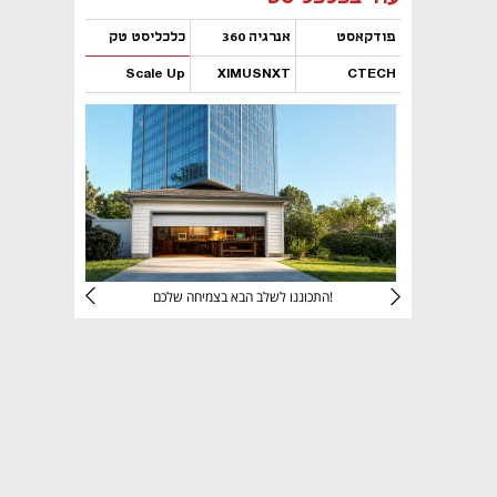
פודקאסט
אנרגיה 360
כלכליסט טק
Scale Up
XIMUSNXT
CTECH
נפתח בכרטיסייה חדשה
נפתח בכרטיסייה חדשה
נפתח בכרטיסייה חדשה
נפתח בכרטיסייה חדשה
יניהם
התכוננו לשלב הבא בצמיחה שלכם!