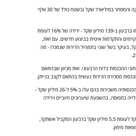
מתחילת השנה הסתכמו עסקאות התעסוקה והמסחר במיליארד שקל ובשטח כולל של 30 אלף 
הכנסותיה של אקרו ממכירת דירות הסתכמו ברבעון ב-139 מיליון שקל - ירידה של 16% לעומת 
הרבעון המקביל, בשל השלמת פרויקטים קיימים והתקדמות איטית בביצוע חדשים. עם זאת, 
הרווח הגולמי עלה ב-30% ל-34 מיליון שקל, בעיקר בשל שוני בתמהיל הדירות שנמכרו - מה 
נתוני המכירות ברבעון אינם תואמים את נתוני ההכנסות בדוח הרבעוני. זאת מכיוון שבהתאם 
נסות ממכירת הדירות נעשית בהתאם לקצב בנייתן.
אקרו מחזיקה גם במספר נכסים מניבים, והכנסותיה משכירות בהם עלו ב-5% ל-26 מיליון שקל - 
בהשפעת עלייה במדד המחירים לצרכן ועלייה בתפוסה. בהשפעת שיערוכים חיוביים וירידה 
הרווח הנקי זינק פי חמישה ל-28 מיליון שקל לעומת 5.5 מיליון שקל ברבעון המקביל אשתקד, 
צאות מימון.