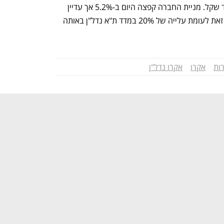
שווי השוק של אקרו עומד על 2.8 מיליארד שקל. מניית החברה קפצה היום ב-5.2% אך עדיין 
מציגה ירידה של 14.2% מתחילת השנה, זאת לעומת עלייה של 20% במדד ת"א נדל"ן באותה 
רות
אקרו
אקרו נדל"ן