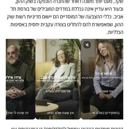
שקל, מעט יותר משנה לאחר שהחברה הונפקה בשוק ההון, 
ובעוד היא עדיין אינה נכללת במדדים המובילים של בורסת תל 
אביב. כללי ההצבעה של המוסדיים הם יישום מדיניות רשות שוק 
ההון, שמאפשרת להם להחליט בצורה עקבית יחסית באסיפות 
הכלליות. 
בתפקידים כאלה אי אפשר לחכות: אושרת לוי מניעה השקעות ענק מהטלפון_v
אין שעה שלא התעסקתי במשבר - טל אלכסנדרוביץ’ שגב מנהלת משברים תקשורתיים מכל מקום עם ה- Galaxy Z Fold8 Ultra שלה_v
זה שינה לי את החיים: 