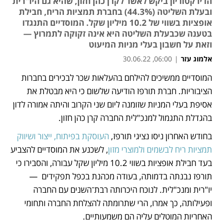
הדירקטוריון ביקש לאשר לקרן כהן חזון, שהיא גם היו"רית
ובעלת השליטה (44.3%) בחברת תמציות הריח, חבילת
אופציות בשווי של 10.2 מיליון שקל. המוסדיים התנגדו
בטענה שכבעלת השליטה היא אינה זקוקה לתמרוץ —
וזאת על חשבון בעלי מניות המיעוט
אלמוג עזר
|
06:00, 30.06.22
המוסדיים ממשיכים להילחם בהעלאות שכר לבכירים בחברות 
נפתח בכרטיסייה חדשה
הציבוריות. חברת תורפז הודיעה שלשום כי היא מבטלת את 
אסיפת בעלי המניות שזומנה ליום שני הקרוב והיתה אמורה לדון 
בהגדלת התגמול למנכ"לית החברה קרן כהן חזון.
בחודש האחרון ניסו נציגי תורפז, 
העוסקת בפיתוח, ייצור ושיווק 
תמציות ריח לבשמים ולמוצרי מזון
, לשכנע את המוסדיים להצביע 
בעד חבילת אופציות בשווי 10.2 מיליון שקל עבורה, והסבירו כי 
תורפז נבנתה בדמותה, בעודה מכהנת בכפל תפקידים  — 
יו"רית ומנכ"לית. לנוכח היכרותה רבת־השנים עם החברה 
ופעילותה, כך אמרו, הרי שתרומתה להצלחת החברה ותחומי 
האחריות המוטלים עליה הם משמעותיים. 