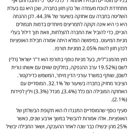
בכירים מוסדיים הבהירו אתמול ל"כלכליסט" כי התנגדותם אף 
מתחדדת לנוכח מעמדה של כהן חזון בחברה, שכן היא גם בעלת 
השליטה בחברה עם אחזקה בשיעור של 44.3%. לכן ההנחה 
היא כי היא אינה זקוקה לתמריצים מיוחדים בדמות תגמולים 
הוניים, כדי להוביל את החברה להצלחות, וזאת תוך דילול בעלי 
מניות המיעוט. במימושה המלא היתה אמורה חבילת האופציות 
לכהן חזון להוות 2.05% ממניות תורפז.
חוץ מהמנכ"לית, בעל מניות נוסף בתורפז הוא ד"ר ישראל (רלי) 
לשם (19.52% ערב ההנפקה, בחלקים שווים עם אשתו נורית 
לשם), שותף במשרד עורכי הדין מיתר, המשמש כדירקטור. 
הציבור מחזיק בחברה בשיעור של 32.1%. המוסדיים עם 
האחזקה המובילה הם כלל (3.4%), מגדל (3.3%) וילין לפידות 
(2.1%).  
סעיף נוסף שהמוסדיים התנגדו לו הוא תקופת הבשלתן של 
האופציות. אלה אמורות להבשיל במשך ארבע שנים, כאשר 
25% מהן יבשילו כבר שנה לאחר ההענקה, ושאר החבילה יבשיל 