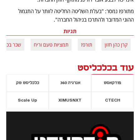
מתורפז נמסר: "בעלת השליטה החליטה לוותר על התגמול 
ההוני המדובר ולהתרכז בניהול החברה".
תגיות
קרן כהן חזון
תורפז
תמציות טעם וריח
שכר בכירים
עוד בכלכליסט
פודקאסט
אנרגיה 360
כלכליסט טק
Scale Up
XIMUSNXT
CTECH
יסייה חדשה
נפתח בכרטיסייה חדשה