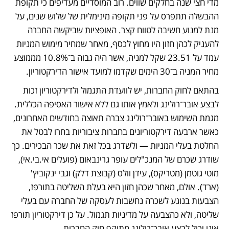
מדי חצי שנה בחלקים שווים. רוב המוסדיים מעדיפים כי תקופת 
ההבשלה תתפרס על פני תקופה מינימלית של שלוש שנים, על 
מנת למנוע חשיבה לטווח קצר. האופציות שביקשה החברה 
להעניק לכהן חזון היו מחוץ לכסף, מאחר שמחיר מימוש המניות 
עמד על 23.51 שקל למניה, אשר היה גבוה ב־10.8% מממוצע 
מחיר המניה ב־30 הימים שקדמו למועד אישור הדירקטוריון. 
בהתאם לחוק החברות, יש לוועדת התגמול ולדירקטוריון זכות 
לבצע אובר־רולינג ולאמץ אותו גם ללא אישור האסיפה הכללית. 
מגמת השימוש באובר־רולינג צברה תאוצה בחודשים האחרונים, 
כאשר ארבעה דירקטוריונים בחברות ציבוריות בחרו לבטל את 
החלטת בעלי המניות — ולשדרג בכל זאת את שכר הבכירים. כך 
שודרג שכרם של המנכ"לים עופר גרינבאום (פועלים אי.בי.אי), 
מוטי גוטמן (מטריקס), עידן וולס (קבוצת דלק) וגבי ינקוביץ' 
(ארד). אולם, מאחר שכהן חזון היא בעלת השליטה בתורפז, 
הצבעות בנוגע לשכרה נחשבות לעסקה של החברה עם בעלי 
שליטה, ולא כהצבעה על מדיניות תגמול. על כן דירקטוריון תורפז 
אינו יכול לבצע אובר־רולינג מתוקף חוק החברות.