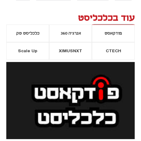
עוד בכלכליסט
פודקאסט
אנרגיה 360
כלכליסט טק
Scale Up
XIMUSNXT
CTECH
יסייה חדשה
נפתח בכרטיסייה חדשה