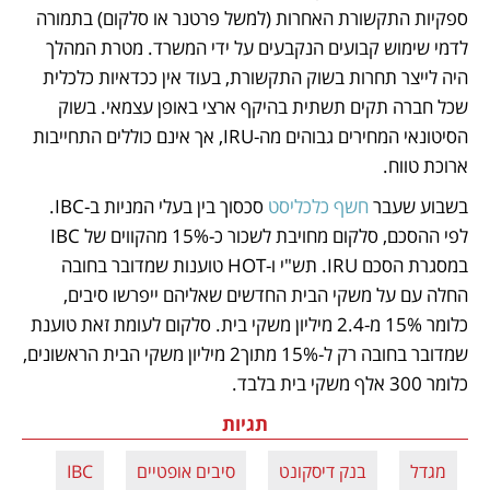
ספקיות התקשורת האחרות (למשל פרטנר או סלקום) בתמורה 
לדמי שימוש קבועים הנקבעים על ידי המשרד. מטרת המהלך 
היה לייצר תחרות בשוק התקשורת, בעוד אין ככדאיות כלכלית 
שכל חברה תקים תשתית בהיקף ארצי באופן עצמאי. בשוק 
הסיטונאי המחירים גבוהים מה-IRU, אך אינם כוללים התחייבות 
ארוכת טווח. 
בשבוע שעבר 
חשף כלכליסט
 סכסוך בין בעלי המניות ב-IBC. 
לפי ההסכם, סלקום מחויבת לשכור כ-15% מהקווים של IBC 
במסגרת הסכם IRU. תש"י ו-HOT טוענות שמדובר בחובה 
החלה עם על משקי הבית החדשים שאליהם ייפרשו סיבים, 
כלומר 15% מ-2.4 מיליון משקי בית. סלקום לעומת זאת טוענת 
שמדובר בחובה רק ל-15% מתוך2 מיליון משקי הבית הראשונים, 
כלומר 300 אלף משקי בית בלבד. 
תגיות
מגדל
בנק דיסקונט
סיבים אופטיים
IBC