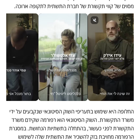
מסוים של קווי תקשורת של חברת התשתית לתקופה ארוכה. 
זה שינה לי את החיים: איך עידו איז'ק הופך את הסמארטפון לכלי צילום מקצועי_v
כלכליסט דיגיטל "חינוך הוא המשימה של החיים שלי"_v
בתור מנכל אני מקבל מאות הח
החלופה היא שימוש בתעריפי השוק הסיטונאי שנקבעים על ידי 
משרד התקשורת. השוק הסיטונאי הוא רפורמה שקידם משרד 
התקשורת לפני כעשור, בהתחלה בתשתיות הנחושת. במסגרת 
הרפורמה מחויבת בזק להשכיר את התשתית שלה לשימוש 