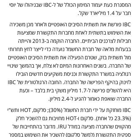
המסגרת כעת יעמוד המימון הכולל של ל-IBC שבניהולו של יוסי 
חבר על 1.4 מיליארד שקל. 
IBC פורשת את תשתית הסיבים האופטיים ולאחר מכן משכירה 
את השימוש בתשתית לאחת מחברות התקשורת שמציעות 
חבילות לצרכנים הביתיים. החברה הוקמה ב-2013 והייתה 
בבעלות מלאה של חברת החשמל נועדה כדי לייצר לחץ תחרותי 
מול תשתית בזק, שטרם הפעילה את תשתית הסיבים האופטיים 
של החברה. בשנים האחרונות המיזם לא צלח, אך בהמשך שינויי 
רגולציה במשרד התקשורת וכניסת משקיעים חדשים הובילו 
לזינוק בהיקף הפרישה של החברה. החובה הרגולטורית של IBC 
היא להשלים פרישה ל-1.7 מיליון משקי בית בלבד – וכעת 
החברה שואפת כאמור להגיע ל-2.4 מיליון. 
IBC מוחזקת על ידי חברת החשמל (30%); סלקום, HOT ותש"י 
(23.3% כל אחת). סלקום ו-HOT מחויבות גם להשכיר חלק 
מהקווים שהחברה מציעה במודל IRU. מדובר בהתחייבות של 
ספקית התקשורת (למשל סלקום) להשכיר את השימוש במספר 