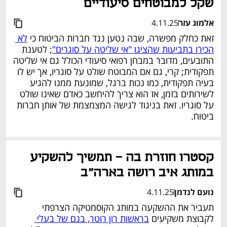
שקל למבוטחים סיעודיים
אלמוג עזר
4.11.25
זאת כחלק מפשרה, שבה נטען נגד חברות הביטוח כי 
לא 
הכירו בתביעות שהציגו "אי שליטה על סוגרים"
; לטענת 
התובעים, מדובר במבחן רפואי סיעודי הכולל גם אי שליטה 
תפקודית; קרי, גם אם המבוטח שולט על סוגריו, אך יש לו 
בעיה תפקודית, כמו נכות ברגל, שמונעת ממנו להגיע 
לשירותים בזמן, אז הוא צריך להיחשב כאדם שאינו שולט 
על סוגריו. זאת בניגוד לגישה המצמצמת של אותן חברות 
ביטוח.
נפתח בכרטיסייה חדשה
קסטרו חוזרת בה – תמשיך להשקיע 
במותג איב רושה בארה"ב
נועם לנדמן
4.11.25
תעביר את ההשקעה במותג הקוסמטיקה הצרפתי 
לקבוצת משקיעים 
בראשות רון רוטר, בנם של בעלי 