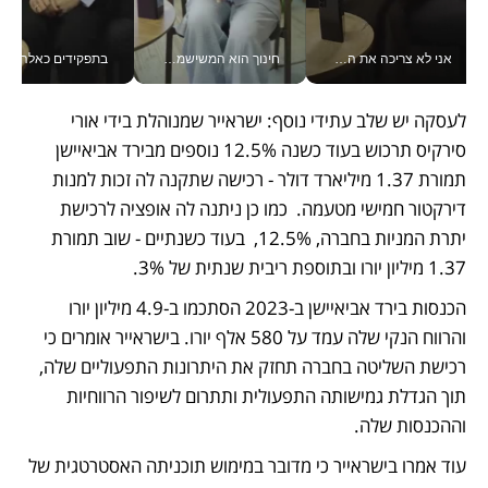
אני לא צריכה את המשרד: רונית שרעבי-חדד מנהלת ארגון של 30000 עובדים מכל מקום_v
חינוך הוא המשישמה של החיים שלי - V
בתפקידים כאלה אי אפשר לח
לעסקה יש שלב עתידי נוסף: ישראייר שמנוהלת בידי אורי 
סירקיס תרכוש בעוד כשנה 12.5% נוספים מבירד אביאיישן 
תמורת 1.37 מיליארד דולר - רכישה שתקנה לה זכות למנות 
דירקטור חמישי מטעמה.  כמו כן ניתנה לה אופציה לרכישת 
יתרת המניות בחברה, 12.5%,  בעוד כשנתיים - שוב תמורת 
1.37 מיליון יורו ובתוספת ריבית שנתית של 3%. 
הכנסות בירד אביאיישן ב-2023 הסתכמו ב-4.9 מיליון יורו 
והרווח הנקי שלה עמד על 580 אלף יורו. בישראייר אומרים כי 
רכישת השליטה בחברה תחזק את היתרונות התפעוליים שלה, 
תוך הגדלת גמישותה התפעולית ותתרום לשיפור הרווחיות 
וההכנסות שלה. 
עוד אמרו בישראייר כי מדובר במימוש תוכניתה האסטרטגית של 