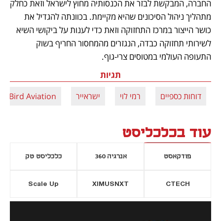
החברה, המבקשת לבזר את הכנסותיה מחוץ לישראל וזאת כחלק 
מתהליך ניהול הסיכונים שהיא מקיימת. בכוונתה להגדיל את 
כושר הייצור במרכז התחזוקה וזאת כדי לענות על ביקושי השיא 
לשירותי תחזוקה כבדה, הנגזרים מהמחסור החריף בשוק 
התעופה העולמי במטוסים צרי-גוף. 
תגיות
דוחות כספיים
רמי לוי
ישראייר
Bird Aviation
עוד בכלכליסט
פודקאסט
אנרגיה 360
כלכליסט טק
Scale Up
XIMUSNXT
CTECH
יסייה חדשה
נפתח בכרטיסייה חדשה