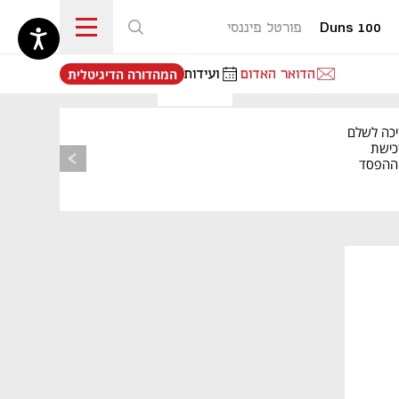
Duns 100
פורטל פיננסי
נפתח בכרטיסייה חדשה
הדואר האדום
ועידות
המהדורה הדיגיטלית
יכה לשלם
כישת
BASE: ההפסד
הרבעוני זינק ל-76