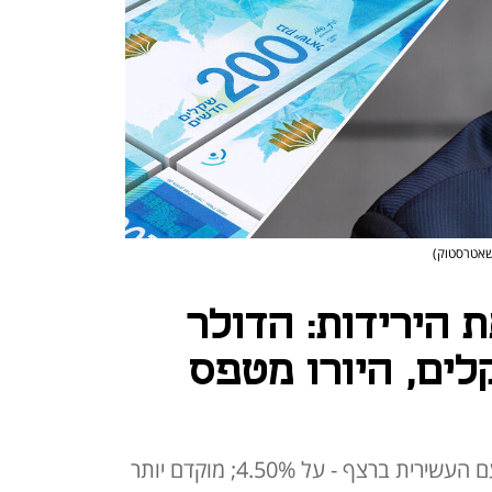
 שאטרסטוק)
הירידות: הדולר
ל-3.78 שקלים, היורו מטפס
בנק ישראל הותיר את הריבית בפעם העשירית ברצף - על 4.50%; מוקדם יותר