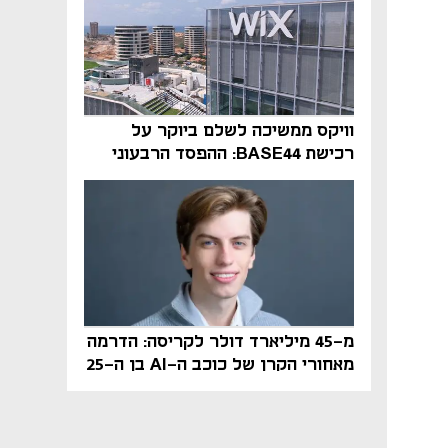
וויקס ממשיכה לשלם ביוקר על
רכישת BASE44: ההפסד הרבעוני
זינק ל-76 מיליון דולר
מ-45 מיליארד דולר לקריסה: הדרמה
מאחורי הקרן של כוכב ה-AI בן ה-25