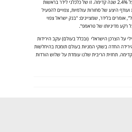
תחזית האינפלציה של של מיטב עומדת על 2.4% שנה קדימה. זו של כלכלני לידר בראשות 
יונתן כץ עומדת על 2.3%. "האטה עולמית ועודף היצע של סחורות עולמיות, צפויים להפעיל 
לחץ כלפי מטה על מחירי היבוא של ישראל", אומרים בלידר, שמציינים: "בנק ישראל צפוי 
 רקע מדיניותו של טראמפ".
עוד אומרים בלידר: "צפוי אפקט עושר שלילי על הצרכן הישראלי  (ובכלל בעולם) עקב הירידות 
החדות בשוקי ההון. מנגד, בטווח הקצר, הירידה החדה בשוקי המניות בעולם תומכת בהיחלשות 
השקל, אך קשה יותר להעריך מגמה זאת קדימה. תחזית הריבית שלנו עומדת על שלוש הורדות 