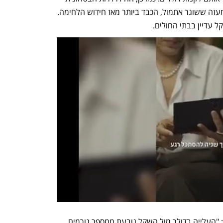
לא מסייעת למטבע הישראלי: מטח הירי מעזה ששוגר אתמול, הכבד ביותר מאז חידוש הלחימה. 
 עדיין בבתי החולים.  
רן סיני, הכלכלן הראשי באולטרה פיננסים: "העלייה בדולר מול השקל נובעת ממספר גורמים, 