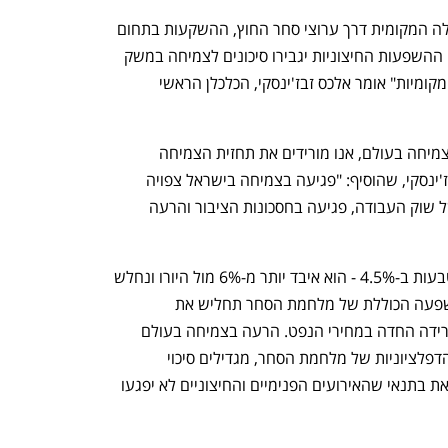
"החרפת מלחמת הסחר תשפיע על הכלכלה המקומית דרך ערוצי סחר החוץ, ההשקעות בתחום 
ההיי טק והערוץ הפיננסי (אפקט העושר). ההשפעות החיצוניות יגבירו סיכונים לצמיחה במשק 
שכבר נחלשה באופן ניכר בגלל הסיבות המקומיות" אומר אלכס זבז'ינסקי, הכלכלן הראשי 
"לנוכח ההתפתחויות, וההרעה בתחזית הצמיחה בעולם, אנו מורידים את תחזית הצמיחה 
בישראל ל-2025 מ-4% ל-3.5%", אמר זבז'ינסקי, שהוסיף: "פגיעה בצמיחה בישראל צפויה 
להשפיע על הביקושים - דרך היחלשות של שוק העבודה, פגיעה בחסכונות הציבור והרעה 
השקל נחלש בחודש האחרון מול סל המטבעות ב-4.5% - הוא איבד יותר מ-6% מול היורו ונחלש 
ב-3% מול הדולר. "אנחנו מעריכים שההשפעה הכוללת של מלחמת הסחר תחליש את 
האינפלציה בישראל - שתגרד גם בשל הירידה החדה במחירי הנפט. הרעה בצמיחה בעולם 
והשפעתה על ישראל יחד עם ההשלכות הדפלציוניות של מלחמת הסחר, מגדילים סיכוי 
להורדות ריבית בישראל בהמשך השנה. זאת בתנאי שהאירועים הפנימיים והחיצוניים לא יפגעו 