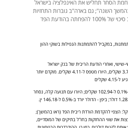
ש'; מיטב: "מלחמת הסחר תחליש את האינפלציה בישראל
בהמשך השנה"; גם בארה"ב גוברות התחזיות
להורדת ריבית קרובה - השוק מציב סיכוי של 100% להפחתה בהודעת הפד
הירידות החדות שנרשמו הבוקר בשקל מתמתנות, במקביל להתמתנות הנפילות בשוקי ההון 
בהמשך לירידות במטבע הישראלי בחמישי-שישי, ואחרי הודעת הריבית של בנק ישראל 
שהותירה על 4.50% - הדולר מתחזק ל-3.78 שקלים, היורו מטפס ל-4.11 שקלים. מוקדם יותר 
בשווקים העולמיים: הדולר אינדקס יורד ב-0.1% ל-102.94 שקלים; היורו עם תנועה קלה, נסחר 
כמה גורמים אפשריים לנסיגה החזקה בשקל: הצפי להקדמת הורדת ריבית הפד (ראו בהמשך); 
שמקצצות את שווי ההחזקות בחו"ל בתיקים של המוסדיים, 
והם נדרשים להגדיל אותו - מהלך שמאלץ אותם לקנות דולרים. כמו כן, ההידרדרות הבטחונית 