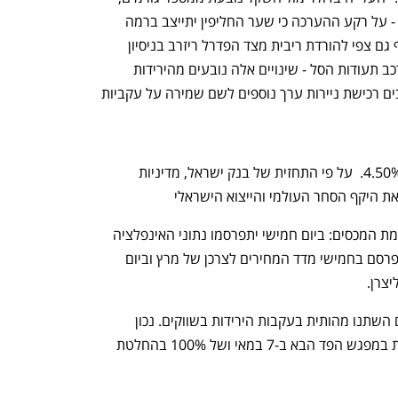
ובהם רצונם של סוחרים להצטייד במט"ח - על רקע ההערכה כי שער החליפין יתייצב ברמה 
גבוהה יותר בתקופה הקרובה. לכך מצטרף גם צפי להורדת ריבית מצד הפדרל ריזרב בניסיון 
לצנן את השווקים, וכן שינויים טכניים בהרכב תעודות הסל - שינויים אלה נובעים מהירידות 
החדות בשווקים בימים האחרונים שמחייבים רכישת ניירות ערך נוספים לשם שמירה על עקביות 
בנק ישראל הותיר כאמור את הריבית על 4.50%.  על פי התחזית של בנק ישראל, מדיניות 
 היקף הסחר העולמי והייצוא הישראלי
עוד על הפרק השבוע במט"ח, מעבר לדרמת המכסים: ביום חמישי יתפרסמו נתוני האינפלציה 
של חודש מרץ בארה"ב ובסין. בארה"ב יתפרסם בחמישי מדד המחירים לצרכן של מרץ וביום 
צרן. 
ברקע -  הציפיות להפחתת ריבית בשווקים השתנו מהותית בעקבות הירידות בשווקים. נכון 
לעכשיו, קיים סיכוי של 43% להורדת ריבית במפגש הפד הבא ב-7 במאי ושל 100% בהחלטת 