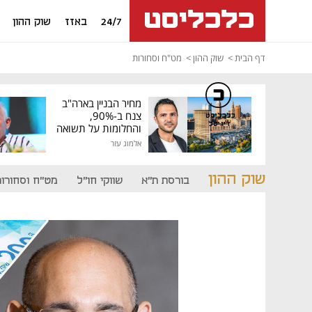
24/7
באזז
שוק ההון
דף הבית
שוק ההון
מט"ח וסחורות
מחיר הבניין בארה"ב
צנח ב-90%,
כלכליסט
דיגיטל
והחלומות על תשואה
גבוהה התנפצו
אלמוג עזר
שוק ההון
בורסת ת"א
שווקי חו"ל
מט"ח וסחורות