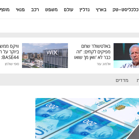
כלכליסט-טק
בארץ
נדל"ן
עולם
משפט
רכב
פנאי
מוסף
באלטשולר שחם
וויקס ממש
מפיקים לקחים: "זה
ביוקר על ר
כבר לא 'וואן מן' שואו
44
של גילעד"
אלמוג עזר
סופי שולמן
מיליון דולר
מדדים