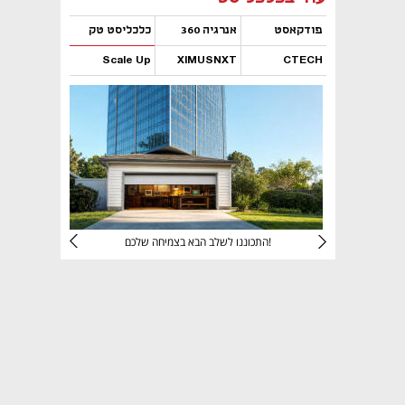
פודקאסט
אנרגיה 360
כלכליסט טק
Scale Up
XIMUSNXT
CTECH
נפתח בכרטיסייה חדשה
נפתח בכרטיסייה חדשה
נפתח בכרטיסייה חדשה
נפתח בכרטיסייה חדשה
יניהם
התכוננו לשלב הבא בצמיחה שלכם!