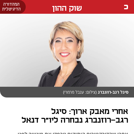
המהדורה
שוק ההון
הדיגיטלית
סיגל רגב-רוזנברג
(צילום: ענבל מרמרי)
אחרי מאבק ארוך: סיגל
רגב-רוזנברג נבחרה ליו"ר דנאל