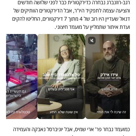
רגב-רוזנברג נבחרה כדירקטורית כבר לפני שלושה חודשים 
והציעה עצמה לתפקיד היו"ר, אבל הדירקטורים הוותיקים של 
דנאל שעדיין היו רוב של 4 מתוך 7 דירקטורים, החליטו להקים 
ועדת איתור שתמליץ על מועמד חיצוני. 
זה שינה לי את החיים: איך עידו איז'ק הופך את הסמארטפון לכלי צילום מקצועי_v
אין שעה שלא התעסקתי במשבר - טל אלכסנדרוביץ’ שגב מנהלת משברים תקשורתיים מכל מקום עם ה- Galaxy Z Fold8 Ultra שלה_v
טכנולוגיה זה לא רק בהייטק: גם תעשיי
כמועמד נבחר פר' ארי שמיס, אבל יוניברסל נאבקה והעמידה 