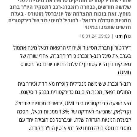
אחרי שהדירקטורים הותיקים טרפדו את מינוייה לפני
שלושה חודשים, נבחרה רוזנברג-רגב לתפקיד היו"ר ברוב
מוחץ. זאת בזכות ההצלחה של יוניברסל מוטורס - בעלת
המניות הגדולה בדנאל - להוביל למינוי רוב של דירקטורים
חדשים שתמכו במינוי
גולן חזני
|
09:03, 10.01.24
דירקטוריון חברת הסיעוד ושירותי הרפואה דנאל מינה אתמול 
נפתח בכרטיסייה חדשה
בערב את סיגל רגב-רוזנברג כיו"ר החברה, אחרי שורה של 
מאבקים בין הדירקטוריון לבעלת המניות יוניברסל מוטורס 
(UMI). 
רגב-רוזנברג ששימשה מנכ"לית קופ"ח מאוחדת וכיו"ר בית 
החולים רפאל, מכנת היום גם כדירקטורית בבנק דיסקונט.
היא הוצעה כדירקטורית בידי UMI, יבואנית מכוניות שברולט 
וקדילאק, שהגיעה לאחזקה של 13% ממניות דנאל, והפכה 
לבעלת המניות הגדולה שלה. יוניברסל גם הובילה יחד עם 
מוסדיים נוספים להדחתו של רמי אנטין היו"ר הקודם.