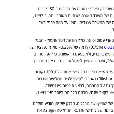
לפני ההחלטה של אוגוסט, הפעם היחידה שהבנק האנגלי העלה את הריבית ב-50 נקודות 
היתה ב-1995, אז עוד היה בשליטה מעשית של משרד האוצר. שנתיים מאוחר יותר, ב-1997, 
קיבל הבנק מעמד עצמאי ונותק מהשליטה של ממשלת אנגליה, ומאז ועד היום כבנק בעל 
. 
החלטת הבנק האנגלי מסיימת שבוע מוניטארי עמוס וסוער, כולל הודעת הפד אתמול - הבנק 
 (0.75%) לרמה של 3.25% - מול אינפלציה של 
8.3% בקצב שנתי באוגוסט. היו"ר פאוול הדגיש בדבריו, ולא בפעם הראשונה, כי "הפד מחויב 
 
ביום שלישי הודיע הבנק המרכזי בשוודיה על העלאת ריבית חדה של אחוז שלם, 100 נקודות 
בסיס, ל-1.75%. בהודעת הבנק השוודי (Riksbank) נאמר כי "האינפלציה מחלישה את כוח 
הקנייה של משקי הבית ומקשה עליהם, וכך גם על החברות, לבצע תוכניות פיננסיות". 
הסערה נמשכה היום עם הבנקים של יפן, של שווייץ ושל נורבגיה. הבנק של יפן הודיע מוקדם 
יותר הבוקר על הותרת הריבית ללא שינוי, ברמה שלילית של 0.1%-. ההחלטה הקפיצה את 