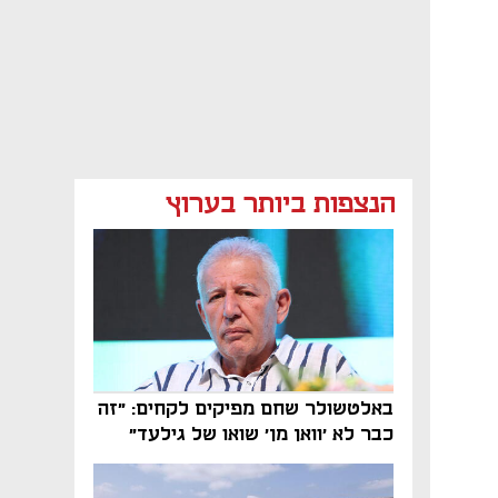
הנצפות ביותר בערוץ
באלטשולר שחם מפיקים לקחים: "זה
כבר לא 'וואן מן' שואו של גילעד"