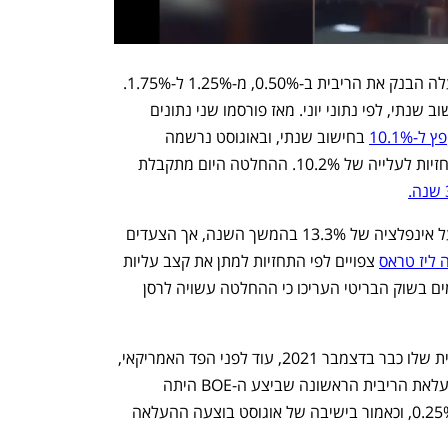
בהחלטתו האחרונה, בתחילת אוגוסט, העלה הבנק את הריבית ב-0.50%, מ-1.25% ל-1.75%. 
אז עמד שיעור האינפלציה על 9.4% בחישוב שנתי, לפי נתוני יוני. מאז פורסמו שני נתונים 
ל-10.1%
 בחישוב שנתי, ובאוגוסט נרשמה 
, מול תחזיות לעלייה של 10.2%. ההחלטה היום מתקבלת 
המשך השנה, אך הצעדים 
ליז טראס
 צפויים לפי התחזיות למתן את קצב עליות 
המחירים - אף שבמחיר תקציבי כבד. גורמים בשוק הבריטי העריכו כי ההחלטה עשויה לרסן 
הבנק האנגלי פתח בסייקל העלאות הריבית שלו כבר בדצמבר 2021, עוד לפני הפד האמריקאי, 
שנכנס לסבב העלאות רב במרץ 2022. העלאת הריבית הראשונה שביצע ה-BOE היתה 
מ-0.1% ל-0.25%, אלה שבאו אחריה ב-0.25%, וכאמור בישיבה של אוגוסט בוצעה ההעלאה 