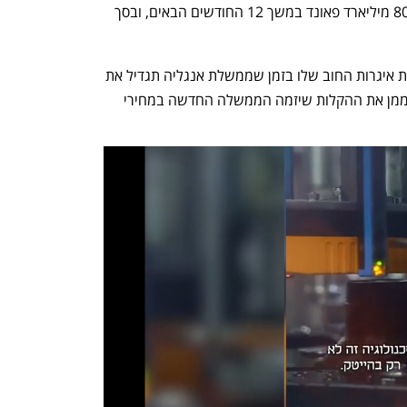
חודש איגרות חוב ממשלתיות בהיקף של 80 מיליארד פאונד במשך 12 החודשים הבאים, ובסך 
כך הבנק המרכזי של אנגליה יחל למכור את איגרות החוב שלו בזמן שממשלת אנגליה תגדיל את 
ההלוואות שלה בשוק איגרות החוב, כדי לממן את ההקלות שיזמה הממשלה החדשה במחירי 