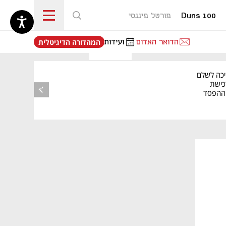
Duns 100
פורטל פיננסי
נפתח בכרטיסייה חדשה
הדואר האדום
ועידות
המהדורה הדיגיטלית
יכה לשלם
כישת
BASE: ההפסד
הרבעוני זינק ל-76