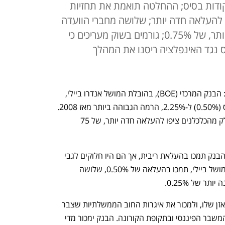
ם השנייה ברציפות של 50 נקודות בסיס; ההחלטה תואמת את תחזיות
להעלאה חדה יותר; שלושה מחברי הוועדה
המוניטארית תמכו בהעלאה חדה יותר, של 0.75%; גורמים בשוק מעריכים כי
נגד האינפלציה ריסנו את המהלך
העלאת ריבית שביעית ברציפות באנגליה: הבנק המרכזי (BOE), בהובלת המושל אנדרו ביילי, 
העלה היום את הריבית ב-50 נקודות בסיס (0.50%) ל-2.25%, הרמה הגבוהה ביותר מאז 2008. 
ההחלטה תואמת לתחזיות בשוק, אף שחלק מהכלכלנים ציפו להעלאה חדה יותר, של 75 
כל תשעת חברי הוועדה המוניטארית של הבנק תמכו בהעלאת ריבית, אך הם היו חלוקים לגבי 
שיעור ההעלאה. חמישה חברים, ובהם המושל ביילי, תמכו בהעלאה של 0.50%, שלושה 
הבנק הודיע בנוסף כי יחל לצמצם את המאזן שלו, ולמכור את איגרות החוב הממשלתיות שצבר 
בתקופת תוכניות ההקלה הכמותית, בימי המשבר הפיננסי ובתקופת הקורונה. הבנק ימכור מדי 