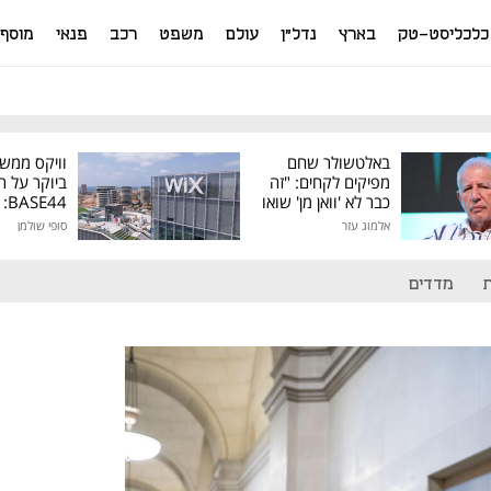
כלכליסט-טק
בארץ
נדל"ן
עולם
משפט
רכב
פנאי
מוסף
באלטשולר שחם
וויקס ממש
מפיקים לקחים: "זה
ביוקר על ר
כבר לא 'וואן מן' שואו
44
של גילעד"
אלמוג עזר
סופי שולמן
מיליון דולר
מדדים