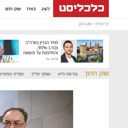
24/7
באזז
שוק ההון
דף הבית
שוק ההון
מחיר הבניין בארה"ב
צנח ב-90%,
והחלומות על תשואה
גבוהה התנפצו
אלמוג עזר
שוק ההון
בורסת ת"א
שווקי חו"ל
מט"ח וסחורות