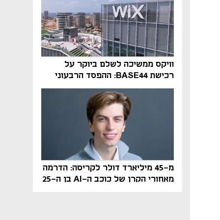
וויקס ממשיכה לשלם ביוקר על
רכישת BASE44: ההפסד הרבעוני
זינק ל-76 מיליון דולר
מ-45 מיליארד דולר לקריסה: הדרמה
מאחורי הקרן של כוכב ה-AI בן ה-25