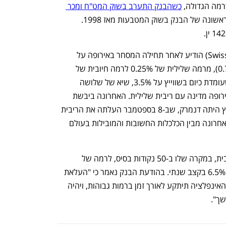
כשהבנק התערב בשוק המט"ח ומכר 
 - התערבות ראשונה של הבנק בשוק המטבעות מאז 1998. 
הבנק המרכזי בשווייץ (Swiss National Bank) הודיע לאחר תחילה המסחר באירופה על 
העלאה של 75 נקודת בסיס בריבית (0.75%), מרמה שלילית של 0.25% לרמה חיובית של 
0.5%. המהלך נועד לריסון האינפלציה, שעומדת כיום בשווייץ על 3.5%, שיא של שלושה 
עשורים. לאחר ההחלטה היום אין עוד באירופה מדינה עם ריבית שלילית. האחרונה ביבשת 
שהחזיקה בריבית מתחת לאפס לפני שווייץ היתה דנמרק, שב-8 בספטמבר העלתה את הריבית 
ב75 נקודות ל-0.65%. יפן אם כן נותרה האחרונה מבין הכלכלות החשובות והמובילות בעולם 
הבנק של נורבגיה העלה גם הוא את הריבית, במקרה שלו ב-50 נקודות בסיס, לרמה של 
2.25%. האינפלציה בנורבגיה עומדת על 6.5% בקצב שנתי. בהודעת הבנק נאמר כי "העלאת 
ריבית מהירה עכשיו תצמצם את הסיכון שהאינפלציה תיתקע לאורך זמן ברמות גבוהות, ויהיה 
ך". 