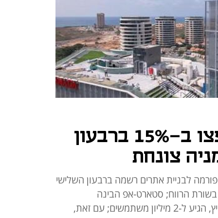
הכנסות WIX קפצו ב-15% ברבעון
ניה צונחת
רמה לבניית אתרים רשמה ברבעון השלישי
דולר ואיזון בשורת הרווח; סטארט-אפ הבינה
המלאכותית Base44, שרכשה בקיץ, הגיע ל-2 מיליון משתמשים; עם זאת,