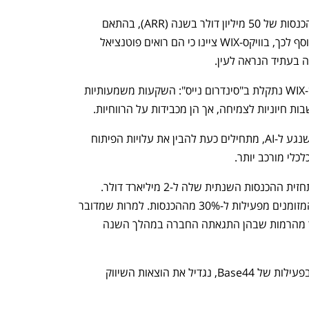
בנוסף, היא נמצאת במסלול להשיג קצב הכנסות של 50 מיליון דולר בשנה (ARR), בהתאם 
להצהרות שניתנו עם השלמת הרכישה. נוסף לכך, בוויקס-WIX ציינו כי הם רואים פוטנציאל 
אולם, למרות התוצאות החיוביות, נראה ש-WIX נתקלת ב"סינדרום נייס": השקעות משמעותיות 
ת חיוניות לצמיחה, אך הן מכבידות על הרווחיות. 
המשקיעים, שהתלהבו בתחילה מכל מה שנגע ל-AI, מתחילים כעת להבין את עלויות הפיתוח 
כלי מורכב יותר.
בהקשר זה, WIX צמצמה קלות את טווח תחזית ההכנסות השנתית שלה ל-2 מיליארד דולר. 
במקביל, היא הפחיתה את תחזית תזרים המזומנים מפעילות ל-30% מההכנסות. למרות שמדובר 
עדיין בתזרים גבוה יחסית לשוק, הוא נמוך מהרמות שבהן התגאתה החברה במהלך השנה 
"כדי לנצל את ההזדמנות שאנחנו מזהים בפעילות של Base44, נגדיל את הוצאות השיווק 