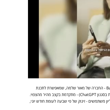
ב-WIX הדגישו כי האינטגרציה של Base44 - החברה של מאור שלמה, שמאפשרת לתכנת 
באמצעות פרומפטים (בקשות טקסטואליות בסגנון ChatGPT) - מתקדמת בקצב מהיר מהצפוי. 
לפי החברה, Base44 כבר הגיעה ל-2 מיליון משתמשים - זינוק של פי שבעה לעומת חודש יוני, 