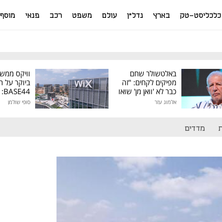
כלכליסט-טק
בארץ
נדל"ן
עולם
משפט
רכב
פנאי
מוסף
באלטשולר שחם
וויקס ממש
מפיקים לקחים: "זה
ביוקר על ר
כבר לא 'וואן מן' שואו
44
של גילעד"
אלמוג עזר
סופי שולמן
מיליון דולר
מדדים