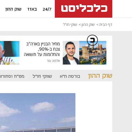
24/7
באזז
שוק ההון
דף הבית
שוק ההון
שוקי חו"ל
מחיר הבניין בארה"ב
צנח ב-90%,
כלכליסט
דיגיטל
והחלומות על תשואה
גבוהה התנפצו
אלמוג עזר
שוק ההון
בורסת ת"א
שווקי חו"ל
מט"ח וסחורות