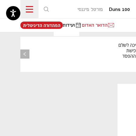
Duns 100
פורטל פיננסי
נפתח בכרטיסייה חדשה
הדואר האדום
ועידות
המהדורה הדיגיטלית
יכה לשלם
כישת
BASE: ההפסד
הרבעוני זינק ל-76