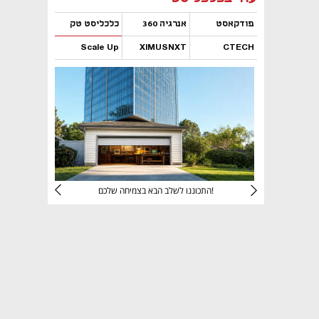
פודקאסט
אנרגיה 360
כלכליסט טק
Scale Up
XIMUSNXT
CTECH
נפתח בכרטיסייה חדשה
נפתח בכרטיסייה חדשה
נפתח בכרטיסייה חדשה
נפתח בכרטיסייה חדשה
יניהם
התכוננו לשלב הבא בצמיחה שלכם!