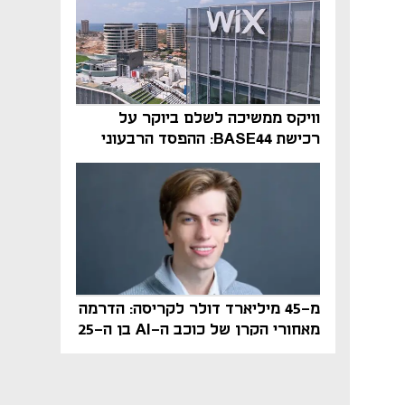
וויקס ממשיכה לשלם ביוקר על
רכישת BASE44: ההפסד הרבעוני
זינק ל-76 מיליון דולר
מ-45 מיליארד דולר לקריסה: הדרמה
מאחורי הקרן של כוכב ה-AI בן ה-25