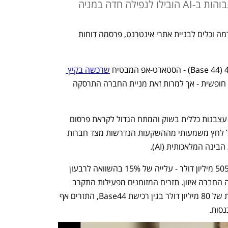
ילה חדה במניה
חברת Wix הישראלית, שמפתחת פלטפורמה וכלים לבניית אתרי אינטרנט, פרסמה דוחות 
שרכשה בקיץ 
 שמאפשר לתכנת באמצעות שפה חופשית - אך למרות זאת מניית החברה התרסקה 
הנפילה במניה נרשמת בין היתר על רקע עצבנות כללית בשוק והמתח הגדול לקראת פרסום 
תוצאות ענקית השבבים אנבידיה, וכן בשל לחץ משמעותי מההשקעות הנדרשות מצד חברות 
נה המלאכותית (AI).
WIX רשמה ברבעון השלישי הכנסות של 505 מיליון דולר - עלייה של 15% בהשוואה לרבעון 
המקביל אשתקד. בשורה התחתונה הציגה החברה איזון. תזרים המזומנים מפעילות התקרב 
ל-130 מיליון דולר, וללא הוצאה חד פעמית של 80 מיליון דולר בגין רכישת Base44, התזרים אף 