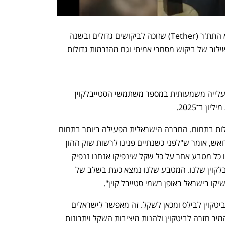
דוגמה למטבע דיגיטלי שמאוד מצליח הוא התת'ר (Tether) שזוכה לביקושים גדולים ובשנה 
האחרונה שווי השוק שלו זינק כתוצאה משילוב של ביקוש מסחרי אמיתי וגם מהזרמות גדולות 
כעת, ההבנה שהחוק יוצא לדרך הביאה לעלייה משמעותית במספר משתמשי הסטייבלקוין 
בישראל יש כבר ניצנים ראשונים של פעילות בתחום. החברה הישראלית הפעילה ביותר בתחום 
היא ביטס אוף גולד. מנכ"ל החברה, יובל רואש, אומר ש"לפני כשנתיים פנינו לרשות שוק ההון 
ואמרנו שבכוונתנו להנפיק סטייבלקוין, כמו כל מטבע אחר על כל שקל שינפיקו אנחנו ננפיק 
בילס BILS אחד, זהו השם שבחרנו לסטייבלקוין שלנו. המטבע שלנו נמצא כעת בשלב של 
קו בישראל באופן רשמי סטייבל קוין". 
לדבריו, "זה יכול לשמש להמרת מטבעות ביטקוין לבילס ומכאן לשקל. זה מאפשר לישראלים 
לשמור פוזיציה בשקלים אצלם בארנק ולהמיר חזרה לביטקוין ולהנות מיציבות השקל ויתרונות 