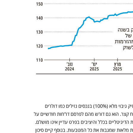
החוק מחייב מנפיקי מטבעות יציבים להחזיק גיבוי מלא (100%) בנכסים נזילים כמו דולרים 
אמריקאים או איגרות חוב ממשלתיות לטווח קצר. הוא גם דורש מהם לפרסם דו"חות חודשיים על 
הרכב הגיבוי. צריך לזכור שעולם המטבעות הדיגיטליים בכלל והיציבים בפרט עדיין אינו מושלם. 
למשל, לא תמיד ברור אם יש באמת רזרבות מלאות שמגבות את כל המטבעות. בנוסף קיים סיכון 