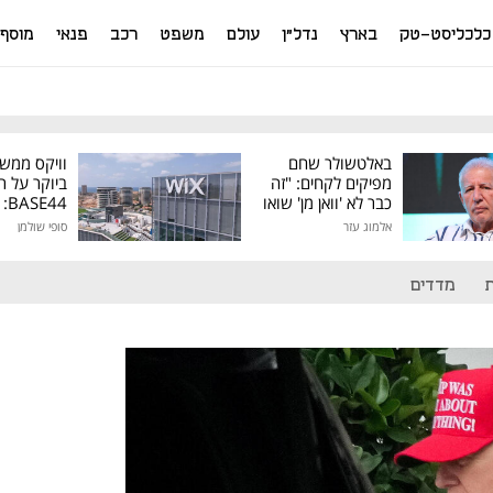
כלכליסט-טק
בארץ
נדל"ן
עולם
משפט
רכב
פנאי
מוסף
באלטשולר שחם
וויקס ממש
מפיקים לקחים: "זה
ביוקר על ר
כבר לא 'וואן מן' שואו
44
של גילעד"
אלמוג עזר
סופי שולמן
מיליון דולר
מדדים