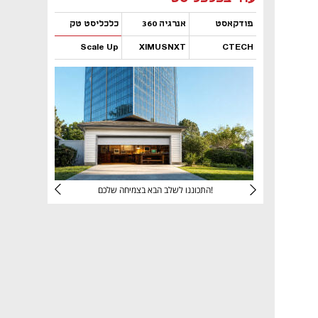
פודקאסט
אנרגיה 360
כלכליסט טק
Scale Up
XIMUSNXT
CTECH
נפתח בכרטיסייה חדשה
נפתח בכרטיסייה חדשה
נפתח בכרטיסייה חדשה
נפתח בכרטיסייה חדשה
יניהם
התכוננו לשלב הבא בצמיחה שלכם!