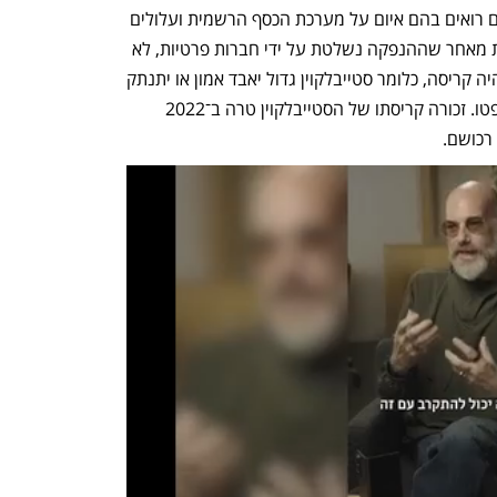
רגולטורי מאחר שממשלות ובנקים מרכזיים רואים בהם איום על מערכת הכסף הרשמית ועלולים 
להטיל מגבלות. כמו כן קיימת בהם ריכוזיות מאחר שההנפקה נשלטת על ידי חברות פרטיות, לא 
על ידי רשת מבוזרת. החשש הוא שאם תהיה קריסה, כלומר סטייבלקוין גדול יאבד אמון או יתנתק 
מהדולר, זה יכול לטלטל את כל שוק הקריפטו. זכורה קריסתו של הסטייבלקוין טרה ב־2022 
רכושם. 