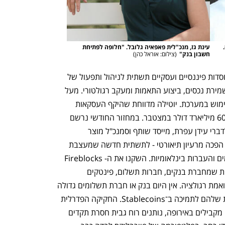
עידן עפרת, מייסד שותף וסמנכ"ל מוצר בפיירבלוקס. 
עינת גז, מנכ"לית פאפאיה גלובל. "חלופה לפתיחת 
נפתח בכרטיסייה חדשה
נפתח בכרטיסייה חדשה
חשבון בנק"
(
צילום: אוראל כהן
)
הפלטפורמה שפיתחה יוטילה מספקת למוסדות פיננסיים ועסקיים תשתית לניהול ותפעול של 
מטבעות יציבים, לרבות הנפקת טוקנים, שמירת נכסים, ביצוע התאמות ומעקב רגולטורי. מעל 
200 מוסדות ברחבי העולם כבר עושים שימוש במערכת. יוטילה מדווחת שהיקף העסקאות 
המאובטחות בפלטפורמה חצה את רף ה־60 מיליארד דולר במצטבר. במחזור החודשי נרשם 
שימוש של למעלה מ־12 מיליארד דולר. לדברי עידן עפרת, מייסד שותף וסמנכ"ל מוצר 
ענף במתח גבוה
מדברים כלכלה, עסקים ומה שב
בפיירבלוקס, ״מהפכת המטבעות היציבים הפכה מרעיון תיאורטי - לתשתית חדשה שמעצבת 
מחדש את הדרך בה העולם מנהל תשלומים והעברות בינלאומיות. השקנו את ה-Fireblocks 
Network for Payments - רשת גלובלית שמחברת בנקים, חברות תשלום, פינטקים 
ובלוקצ'יינים לתשתית אחת, מאובטחת ותואמת רגולציה. אין היום בנק או חברת תשלומים גדולה 
בעולם שלא פועלים להרחיב את התשתית שלהם לתמיכה ב־Stablecoins. החקיקה הפדרלית 
בארה"ב - ה-GENIUS Act - לצד מהלכים מקבילים באירופה, נותנים רוח גבית חסרת תקדים 