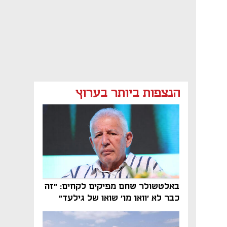
הנצפות ביותר בערוץ
באלטשולר שחם מפיקים לקחים: "זה
כבר לא 'וואן מן' שואו של גילעד"