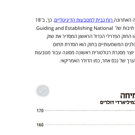
ה האחרונה
 רוח גבית למטבעות הדיגיטליים
. כך, ב־18 
ביולי הוא חתם על "חוק GENIUS" (ראשי תיבות של Guiding and Establishing National 
Innovation for U.S. Stablecoins). זהו החוק הפדרלי הגדול הראשון המסדיר את שוק 
המטבעות הדיגיטליים בארה"ב. אחד המהלכים המשמעותיים בחוק הוא הסדרת תחום 
ה־Stablecoins (מטבעות יציבים): החוק יוצר מסגרת רגולטורית ראשונה מסוגה עבור מטבעות 
רך של נכס אחר, כמו הדולר האמריקאי. 