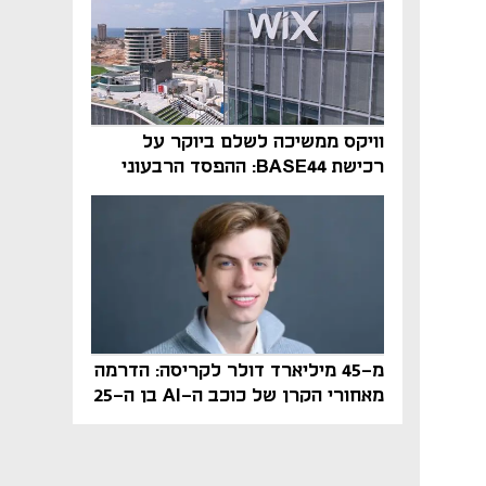
וויקס ממשיכה לשלם ביוקר על
רכישת BASE44: ההפסד הרבעוני
זינק ל-76 מיליון דולר
מ-45 מיליארד דולר לקריסה: הדרמה
מאחורי הקרן של כוכב ה-AI בן ה-25