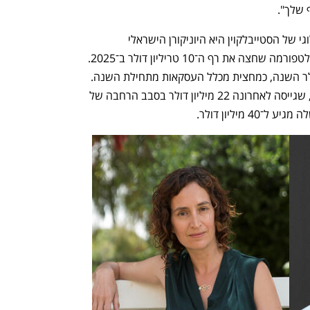
 שלך". 
אחת השחקניות המרכזיות בעולם הטכנולוגי של הסטייבלקוין היא היוניקורן הישראלי 
פיירבלוקס, שמדווח על היקף עסקאות בפלטפורמה שחצה את רף ה־10 טריליון דולר ב־2025. 
ההיקף בסטייבלקוין הגיע לכ־2 טריליון דולר השנה, כמחצית מכלל העסקאות מתחילת השנה. 
חברה נוספת הפעילה בתחום היא יוטילה, שגייסה לאחרונה 22 מיליון דולר בסבב הרחבה של 
מיליון דולר.  