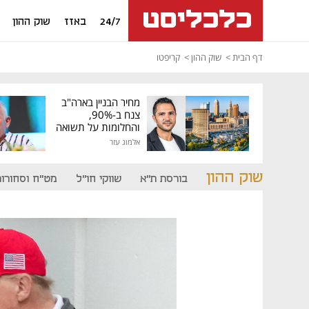
24/7
באזז
שוק ההון
דף הבית
שוק ההון
קריפטו
מחיר הבניין בארה"ב
צנח ב-90%,
והחלומות על תשואה
גבוהה התנפצו
אלמוג עזר
שוק ההון
בורסת ת"א
שווקי חו"ל
מט"ח וסחורות