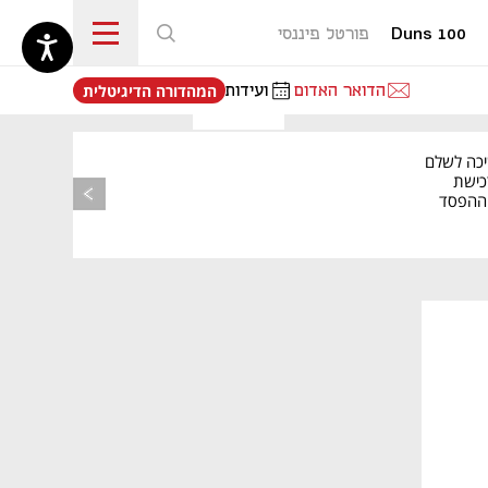
Duns 100
פורטל פיננסי
נפתח בכרטיסייה חדשה
הדואר האדום
ועידות
המהדורה הדיגיטלית
יכה לשלם
כישת
BASE: ההפסד
הרבעוני זינק ל-76