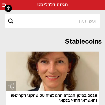
דף ה
תגיות כלכליסט
Stablecoins
2026 בסימן הגברת הרגולציה על שחקני הקריפטו
והאשראי החוץ בנקאי