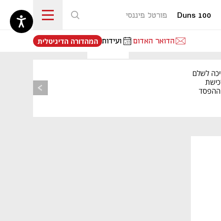
Duns 100
פורטל פיננסי
נפתח בכרטיסייה חדשה
הדואר האדום
ועידות
המהדורה הדיגיטלית
יכה לשלם
כישת
BASE: ההפסד
הרבעוני זינק ל-76