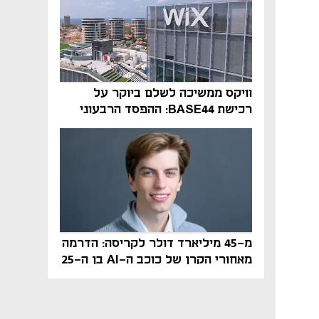
וויקס ממשיכה לשלם ביוקר על
רכישת BASE44: ההפסד הרבעוני
זינק ל-76 מיליון דולר
מ-45 מיליארד דולר לקריסה: הדרמה
מאחורי הקרן של כוכב ה-AI בן ה-25