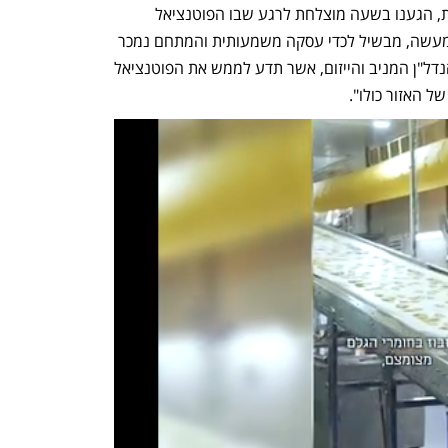
מורכבים וקידום התב"ע עבור בעלי הזכויות, הגענו בשעה מוצלחת לרגע שבו הפוטנציאל 
המשמעותי של הקרקע מתממש הלכה למעשה, מבשיל לכדי עסקה משמעותית והמתחם נמכר 
לחברה מובילה ובעלת ניסיון רב בתחום הנדל"ן המניב והייזום, אשר תדע לממש את הפוטנציאל 
 האזור כולו".