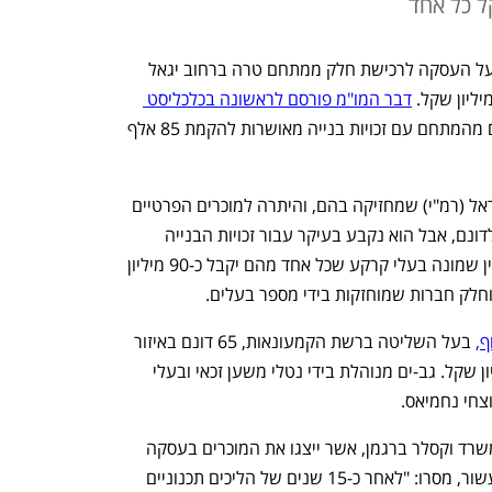
חברת גב-ים דיווחה הערב (ה') כי חתמה על העסקה לרכישת חלק ממתחם טרה ברחוב יגאל 
דבר המו"מ פורסם לראשונה בכלכליסט 
, כשגב ים רוכשת למעשה 4.6 דונם מהמתחם עם זכויות בנייה מאושרות להקמת 85 אלף 
10% מהסכום ישולמו לרשות מקרקעי ישראל (רמ"י) שמחזיקה בהם, והיתרה למוכרים הפרטיים 
האחרים. המחיר משקף 180 מיליון שקל לדונם, אבל הוא נקבע בעיקר עבור זכויות הבנייה 
במתחם. הבעלות על המגרש מתחלקת בין שמונה בעלי קרקע שכל אחד מהם יקבל כ-90 מיליון 
לק חברות שמוחזקות בידי מספר בעלים.
ף,
 בעל השליטה ברשת הקמעונאות, 65 דונם באיזור 
התעשייה הצפוני ביבנה תמורת 393 מיליון שקל. גב-ים מנוהלת בידי נטלי משען זכאי ובעלי 
צחי נחמיאס.
עורכי הדין אבי בן-יעקב ואוראל בר דיין ממשרד וקסלר ברגמן, אשר ייצגו את המוכרים בעסקה 
וליוו את קידום התוכנית במשך למעלה מעשור, מסרו: "לאחר כ-15 שנים של הליכים תכנוניים 