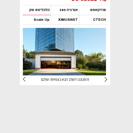
פודקאסט
אנרגיה 360
כלכליסט טק
Scale Up
XIMUSNXT
CTECH
נפתח בכרטיסייה חדשה
נפתח בכרטיסייה חדשה
נפתח בכרטיסייה חדשה
נפתח בכרטיסייה חדשה
יניהם
התכוננו לשלב הבא בצמיחה שלכם!