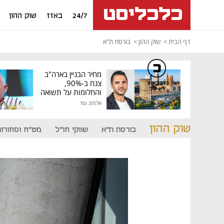
24/7
באזז
שוק ההון
דף הבית
שוק ההון
בורסת ת"א
מחיר הבניין בארה"ב
צנח ב-90%,
כלכליסט
דיגיטל
והחלומות על תשואה
גבוהה התנפצו
אלמוג עזר
שוק ההון
בורסת ת"א
שווקי חו"ל
מט"ח וסחורות