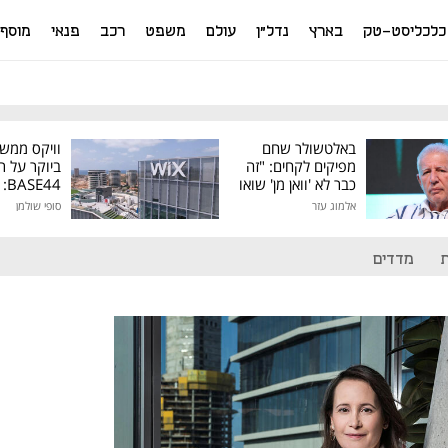
כלכליסט-טק
בארץ
נדל"ן
עולם
משפט
רכב
פנאי
מוסף
באלטשולר שחם
וויקס ממש
מפיקים לקחים: "זה
ביוקר על ר
כבר לא 'וואן מן' שואו
44
של גילעד"
אלמוג עזר
סופי שולמן
מיליון דולר
מדדים