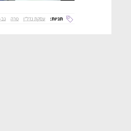
תגיות:
עסקת נדל"ן
טרה
גב-