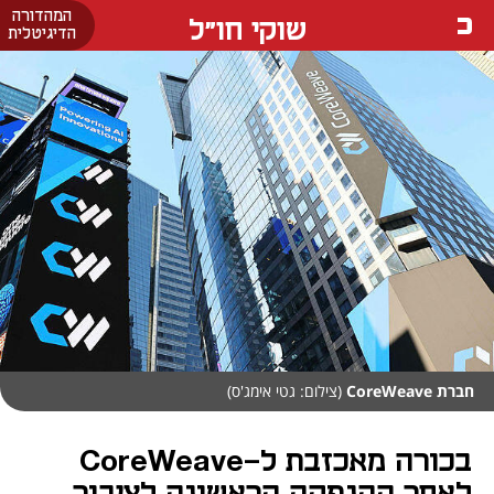
המהדורה
שוקי חו"ל
הדיגיטלית
חברת CoreWeave
(צילום: גטי אימג'ס)
בכורה מאכזבת ל-CoreWeave