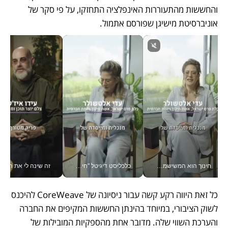
והחששות מהתעוררות האינפלציה התחזקו, על פי סקר של 
אוניברסיטת מישיגן שפורסם אתמול. 
חינוך הוא המשישמה של החיים שלי - V
כלכליסט דיגיטל "חינוך הוא המשימה של החיים שלי"_v
זה שינה לי את החיים: 
כל זאת היווה רקע קשה עבור ניסיונה של CoreWeave להיכנס 
לשוק הציבורי, במיוחד בהינתן החששות המקיפים את החברה 
והערכת השווי שלה. מדובר אחת מהספקיות המובילות של 