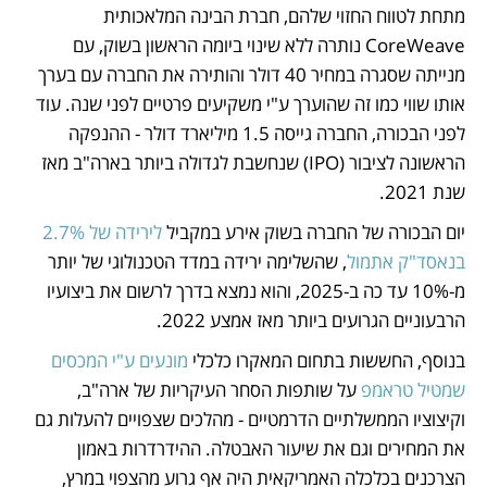
מתחת לטווח החזוי שלהם, חברת הבינה המלאכותית 
CoreWeave נותרה ללא שינוי ביומה הראשון בשוק, עם 
מנייתה שסגרה במחיר 40 דולר והותירה את החברה עם בערך 
אותו שווי כמו זה שהוערך ע"י משקיעים פרטיים לפני שנה. עוד 
לפני הבכורה, החברה גייסה 1.5 מיליארד דולר - ההנפקה 
הראשונה לציבור (IPO) שנחשבת לגדולה ביותר בארה"ב מאז 
שנת 2021.
יום הבכורה של החברה בשוק אירע במקביל 
לירידה של 2.7% 
בנאסד"ק אתמול
, שהשלימה ירידה במדד הטכנולוגי של יותר 
מ-10% עד כה ב-2025, והוא נמצא בדרך לרשום את ביצועיו 
הרבעוניים הגרועים ביותר מאז אמצע 2022. 
בנוסף, החששות בתחום המאקרו כלכלי 
מונעים ע"י המכסים 
שמטיל טראמפ 
על שותפות הסחר העיקריות של ארה"ב, 
וקיצוציו הממשלתיים הדרמטיים - מהלכים שצפויים להעלות גם 
את המחירים וגם את שיעור האבטלה. ההידרדרות באמון 
הצרכנים בכלכלה האמריקאית היה אף גרוע מהצפוי במרץ, 