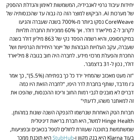
יחידות עיבוד גרפי לאנבידיה, המשמשות לאימון והגדלת ההספק 
של מערכות AI. הביקוש למוצר הזה כה גבוה עד שהכנסותיה של 
CoreWeave נסקו ביותר מ-700% בשנה שעברה והגיעו 
לקרוב ל-2 מיליארד דולר. אך 60% ממכירות החברה תלויות 
במיקרוסופט, והיא רשמה הפסד נקי של 863 מיליון דולר בשנה 
שעברה, עקב העלויות הגבוהות של ייצור היחידות הגרפיות ושל 
החכרת והפעלת מרכזי מידע. לחברה היה חוב בגובה 8 מיליארד 
דולר, נכון ל-31 בדצמבר. 
"זה מעט מאכזב שהמחיר ירד כל כך בפתיחה (5.5%)", כך אמר 
ג'ו מדבד, שותף בחברת לרר היפו, "לחברה הזאת היו כמה 
דברים לא מובנים לגבי רמות החוב וריכוז ההכנסות, שהפכו את 
זה למאתגר משהו, לדעתי"
חברות הטק האחרות שנרשמו להנפקה השנה שונות במהותן. 
Hinge Health למשל, היא חברת בריאות דיגיטלית 
שמשתמשת בתוכנה שעוזרת לחולים לטפל בכאבים ובפציעות, 
בעוד Klarna היא בנק מקוון ו-
StubHub
 היא תוכנת ממכר 