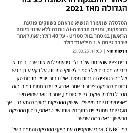
לאחר ההנפקה הראשונה לציבור
הגדולה מאז 2021
הטלטלה שמעורר הנשיא טראמפ בשווקים פוגעת
בהנפקות, ומניית חברת ה-AI נותרה ללא שינוי ביומה
הראשון במסחר בוול סטריט - על 40 דולר; זאת לאחר
שכבר גייסה 1.5 מיליארד דולר
חדשות חוץ
|
11:03, 29.03.25
רבים ציפו שהיבחרו של דונלד טראמפ לנשיאות ארה"ב תביא 
נפתח בכרטיסייה חדשה
נפתח בכרטיסייה חדשה
נפתח בכרטיסייה חדשה
לזרימה מסיבית של כספים לשווקי המניות, על רקע עידן חדש 
של דה-רגולציה והורדות מסים. אולו בתורן יובילו חברות טק 
גדולות להנפקה ציבורית אחרי ארבע שנים רדומות במובן הזה. 
מנכ"ל גולדמן זאקס, דייויד סולומון, אמר בינואר שהוא חש 
"אופטימיזם יותר מעשי", וששוק ההנפקות "הולך להתעורר". אך 
מעט יותר מחודשיים בתוך נשיאותו של טראמפ, ניסיון ההנפקה 
הראשון נראה ככזה שכשל. 
לפי CNBC, אחרי שהקטינה את היקף ההנפקה והתמחור אל 