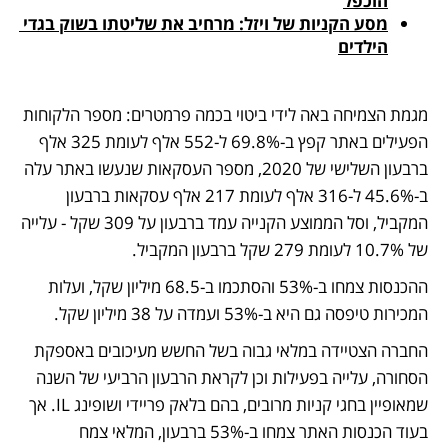
הוכפל
מסע הקניות של ויזל: מרחיב את שליטתו בשוק בגדי 
הילדים
מגמת הצמיחה באה לידי ביטוי בכמה פרמטרים: מספר הלקוחות 
הפעילים באתר קפץ ב-69.8% ל-552 אלף לעומת 325 אלף 
ברבעון השלישי של 2020, מספר העסקאות שנעשו באתר עלה 
ב-45.6% ל-316 אלף לעומת 217 אלף עסקאות ברבעון 
המקביל, וסל הממוצע הקנייה עמד ברבעון על 309 שקל - עלייה 
של 10.7% לעומת 279 שקל ברבעון המקביל.
ההכנסות צמחו ב-53% והסתכמו ב-68.5 מיליון שקל, ועלות 
המכירות טיפסה גם היא ב-53% ועמדה על 38 מיליון שקל. 
החברה הצטיידה במלאי גבוה בשל החשש מעיכובים באספקת 
הסחורה, עלייה בפעילות וכן לקראת הרבעון הרביעי של השנה 
שמאופיין בחגי קניות מרובים, בהם בלאק פריידי ושופינג IL. אך 
בעוד הכנסות האתר צמחו ב-53% ברבעון, המלאי צמח 