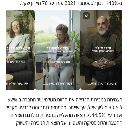
ב-140% ונכון לספטמבר 2021 עמד על 76 מיליון שקל. 
זה שינה לי את החיים: איך עידו איז'ק הופך את הסמארטפון לכלי צילום מקצועי_v
חינוך הוא המשישמה של החיים שלי - V
אין שעה שלא התעסקתי במשבר - טל אלכסנדרוביץ’ שגב מנהלת משברים
הצמיחה במכירות הגדילה את הרווח הגולמי של החברה ב-52% 
ל-30.5 מיליון שקל, אך שיעורו מהמחזור נותר זהה לרבעון מקביל 
ועמד על 44.5%. כתוצאה מהעלייה במכירות גדלו גם הוצאות 
ההפצה והלוגיסטיקה והשפיעו על הוצאות המכירה והשיווק 