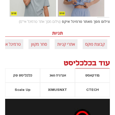
צילום מסך מאתר טרמינל איקס
(
צילום מסך אתר טרמינל אי''ס
)
תגיות
קבוצת פוקס
אתרי קניות
סחר מקוון
טרמינל איקס
עוד בכלכליסט
פודקאסט
אנרגיה 360
כלכליסט טק
Scale Up
XIMUSNXT
CTECH
יסייה חדשה
נפתח בכרטיסייה חדשה