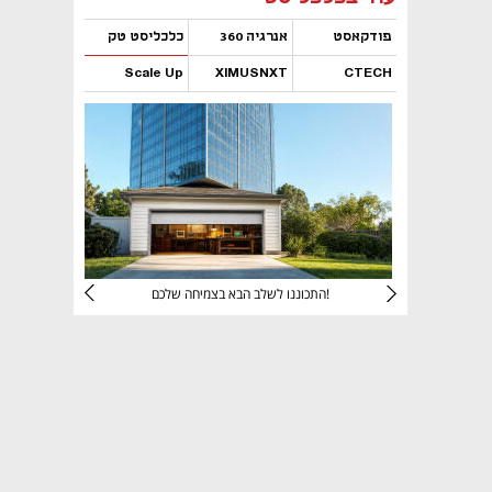
פודקאסט
אנרגיה 360
כלכליסט טק
Scale Up
XIMUSNXT
CTECH
נפתח בכרטיסייה חדשה
נפתח בכרטיסייה חדשה
נפתח בכרטיסייה חדשה
נפתח בכרטיסייה חדשה
יניהם
התכוננו לשלב הבא בצמיחה שלכם!