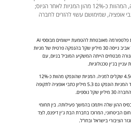
מניות במחיר של 4.50 שקל למניה, המהוות כ-12% מהון המניות לאחר הגיוס;
גם כ-5.3 מיליון כתבי אופציה, שמימושם עשוי להזרים לחברה
חברת ג'ין טכנולוגיות (Jeen.ai), המפתחת פלטפורמה מאובטחת להטמעת יישומים מבוססי AI 
עבור מגזרים שונים ונסחרת בבורסה בתל אביב גייסה 30 מיליון שקל בהנפקה פרטית של מניות 
לשורה של משקיעים כשירים ומוסדיים.  מנורה מבטחים הייתה המשקיע המוביל בגיוס, עם 
ג'ין הנפיקה 6.7 מיליון מניות במחיר של 4.50 שקלים למניה. המניות שהונפקו מהוות כ-12% 
מהון המניות של החברה לאחר הגיוס. לצד המניות הונפקו גם 5.3 מיליון כתבי אופציה לתקופה 
קל נוספים.
בחברה אמרו כי כספי ההנפקה יחזקו את בסיס ההון שלה ויתמכו בהמשך פעילותה. בין תחומי 
הפעילות המרכזיים של ג'ין כיום נמצא התחום הביטחוני, המרוכז בחברת הבת ג'ין דיפנס, לצד 
זר הציבורי בישראל ובחו"ל.