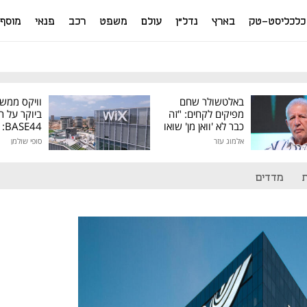
כלכליסט-טק
בארץ
נדל"ן
עולם
משפט
רכב
פנאי
מוסף
באלטשולר שחם
וויקס ממש
מפיקים לקחים: "זה
ביוקר על ר
כבר לא 'וואן מן' שואו
44
של גילעד"
אלמוג עזר
סופי שולמן
מיליון דולר
מדדים