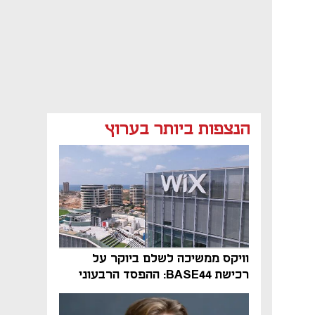
הנצפות ביותר בערוץ
וויקס ממשיכה לשלם ביוקר על
רכישת BASE44: ההפסד הרבעוני
זינק ל-76 מיליון דולר