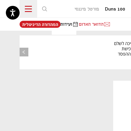
Duns 100
פורטל פיננסי
נפתח בכרטיסייה חדשה
הדואר האדום
ועידות
המהדורה הדיגיטלית
יכה לשלם
כישת
BASE: ההפסד
הרבעוני זינק ל-76