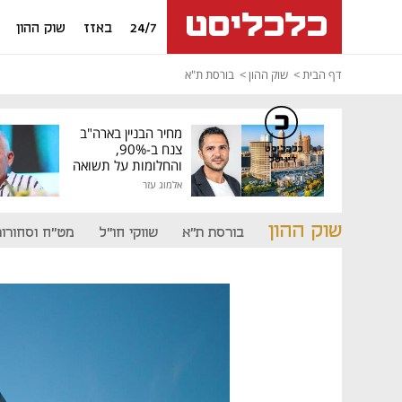
24/7
באזז
שוק ההון
דף הבית
שוק ההון
בורסת ת"א
מחיר הבניין בארה"ב
צנח ב-90%,
כלכליסט
דיגיטל
והחלומות על תשואה
גבוהה התנפצו
אלמוג עזר
שוק ההון
בורסת ת"א
שווקי חו"ל
מט"ח וסחורות