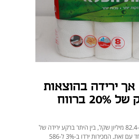
אך ירידה בהוצאות
סידרה לסנו זינוק של 20% ברווח
הרווח הנקי ברבעון השלישי זינק ל-82.4 מיליון שקל, בין היתר ברקע ירידה של
11% בהוצאות המכירה והשיווק; יחד עם זאת, המכירות ירדו ב-3% ל-586