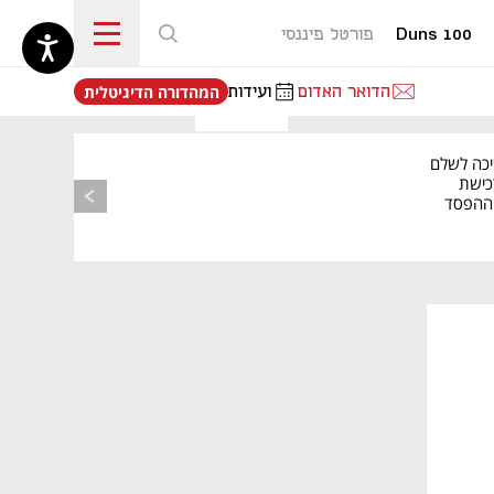
Duns 100
פורטל פיננסי
נפתח בכרטיסייה חדשה
הדואר האדום
ועידות
המהדורה הדיגיטלית
יכה לשלם
כישת
BASE: ההפסד
הרבעוני זינק ל-76