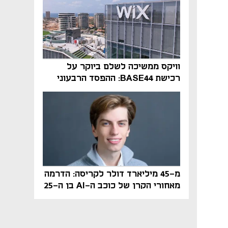
וויקס ממשיכה לשלם ביוקר על
רכישת BASE44: ההפסד הרבעוני
זינק ל-76 מיליון דולר
מ-45 מיליארד דולר לקריסה: הדרמה
מאחורי הקרן של כוכב ה-AI בן ה-25