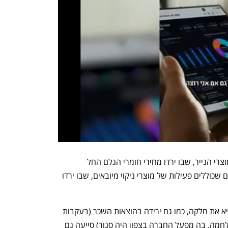
השיפור ברווחיות הגולמית מיוחס למגזר מוצרי הנייר, שבו ירדו מחירי חומרי הגלם החל 
מהרבעון השני של 2025, ולמגזרים אחרים שכוללים פעילות של מוצרי ניקוי מיובאים, שבו ירדו 
התחזקות השקל ביחס לדולר תרמה אף היא את חלקה, כמו גם ירידה בהוצאות השכר (בעקבות 
שיפוי חד פעמי מהמדינה בגין תקופת המלחמה, בה מפעל החברה בצפון היה סגור) סייעה גם 