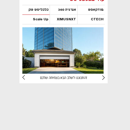
פודקאסט
אנרגיה 360
כלכליסט טק
Scale Up
XIMUSNXT
CTECH
נפתח בכרטיסייה חדשה
נפתח בכרטיסייה חדשה
נפתח בכרטיסייה חדשה
נפתח בכרטיסייה חדשה
יניהם
התכוננו לשלב הבא בצמיחה שלכם!