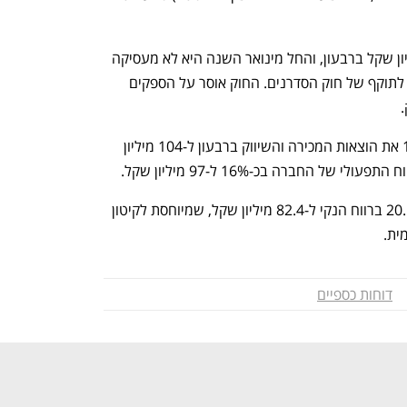
סנו הקטינה את הוצאות הפרסום ב-4 מיליון שקל ברבעון, והחל מינואר השנה היא לא מעסיקה 
סדרנים ברשתות השיווק, בעקבות כניסתו לתוקף של חוק הסדרנים. החוק אוסר על הספקים 
 
אירועים אלו סייעו לחברה להוריד בכ-11% את הוצאות המכירה והשיווק ברבעון ל-104 מיליון 
 החברה בכ-16% ל-97 מיליון שקל. 
בשורה תחתונה מציגה סנו עלייה של 20.5% ברווח הנקי ל-82.4 מיליון שקל, שמיוחסת לקיטון 
ית.
דוחות כספיים