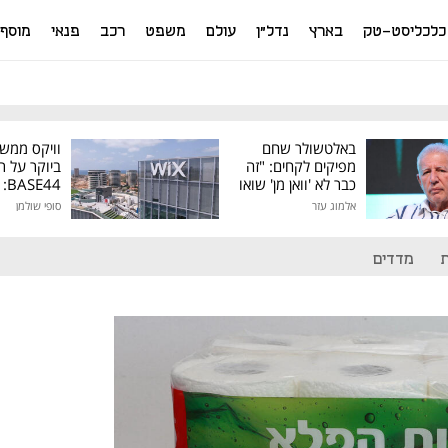
כלכליסט-טק
בארץ
נדל"ן
עולם
משפט
רכב
פנאי
מוסף
באלטשולר שחם
וויקס ממש
מפיקים לקחים: "זה
ביוקר על ר
כבר לא 'וואן מן' שואו
44
של גילעד"
אלמוג עזר
סופי שולמן
מיליון דולר
מדדים