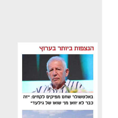
הנצפות ביותר בערוץ
באלטשולר שחם מפיקים לקחים: "זה
כבר לא 'וואן מן' שואו של גילעד"