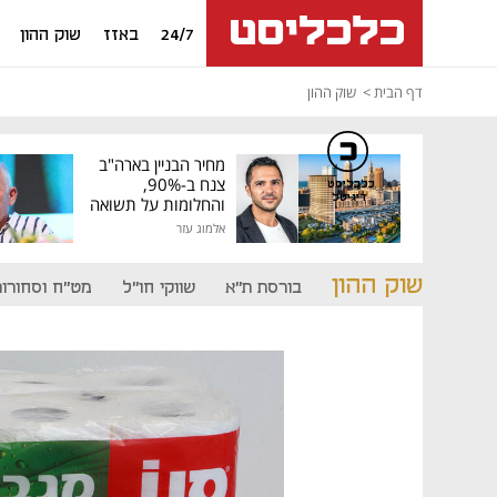
24/7
באזז
שוק ההון
דף הבית
שוק ההון
מחיר הבניין בארה"ב
צנח ב-90%,
כלכליסט
דיגיטל
והחלומות על תשואה
גבוהה התנפצו
אלמוג עזר
שוק ההון
בורסת ת"א
שווקי חו"ל
מט"ח וסחורות