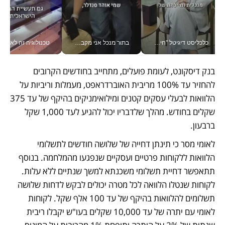
כלכליסט דיגיטל "חינוך הוא המשימה של החיים שלי"_v
בתור מנכל אני מקבל מאות החלטות ביום, וה- Galaxy Z Fold8 Ultra עוזר לי לחתוך אותן מהר יותר_v
טכנולוגיה זה לא רק בהייטק: גם תעשיי
בנק דיסקונט, לעומת פועלים, מתחייב בחודשים הקרובים 
להחזיר עד 100% מריבית האוברדראפט, מעמלות וריביות על 
הלוואות לבעלי עסקים קטנים ומילואימניקים בהיקף של עד 375 
שקלים בחודש. מהלך שלדבריו יכול להגיע לעד 1,000 שקל 
ברבעון. 
לאומי מסר כי תינתן דחייה של שלושה חודשים לתשלומי 
הלוואות ללקוחות פרטיים ועסקיים שנפגעו מהמלחמה. בנוסף 
תתאפשר דחיית תשלומי משכנתא למשך שנתיים ללא עלות. 
לקוחות שנטלו הלוואה לכל מטרה יכולים לבקש לדחות שלושה 
תשלומים להלוואות בהיקף של עד 100 אלף שקל. לקוחות 
לאומי עם יתרה של עד 10,000 שקלים בעו"ש יקבלו ריבית 