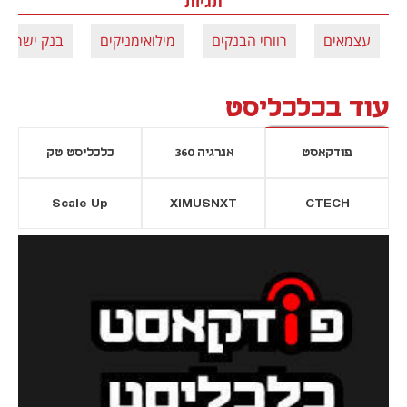
תגיות
עצמאים
רווחי הבנקים
מילואימניקים
בנק ישראל
עוד בכלכליסט
פודקאסט
אנרגיה 360
כלכליסט טק
Scale Up
XIMUSNXT
CTECH
יסייה חדשה
נפתח בכרטיסייה חדשה