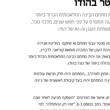
ר בהודו
ת מתחם הבינה המלאכותית הגדול ביותר
 תתפרס על פני חמש שנים; מלבד גוגל,
ענן וה-AI של הודו
גוגל תשקיע 15 מיליארד דולר בבניית דאטה סנטר עבור מתחם AI שיוקם  במדינת אנדרה 
פראדש שבדרום הודו - כך חשף מנכ"ל חטיבת הענן של החברה תומאס קוריאני. לדבריו, 
ההשקעה תתפרס על פני חמש השנים הבאות, וזה יהיה מתחם הבינה המלאכותית הגדול ביותר 
ולה ביותר של גוגל בהודו.
"זהו מתחם ה-AI הגדול ביותר שנשקיע בו מחוץ לארה"ב...המתחם יהיה חלק מרשת עולמית 
של מרכזי AI ב-12 מדינות", הוסיף. עוד ציין כי המתחם יהיה בעל קיבולת ראשונית של ג'יגה 
נארה לוקש, שר הפיתוח של אנדרה פראדש, אישר את הפרטים. "העסקה מגיעה לאחר שנה 
של דיונים אינטנסיביים ומאמצים בלתי נלאים", כתב בפוסט ב-X. "זוהי רק ההתחלה". לפי 