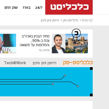
24/7
באזז
שוק ההון
דף הבית
כלכליסט-טק
הייטק והון סיכון
מחיר הבניין בארה"ב
צנח ב-90%,
כלכליסט
דיגיטל
והחלומות על תשואה
גבוהה התנפצו
אלמוג עזר
כלכליסט-טק
הייטק והון סיכון
Tech@Work