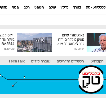
כלכליסט-טק
בארץ
נדל"ן
עולם
משפט
רכב
פנאי
מוסף
באלטשולר שחם
וויקס ממש
מפיקים לקחים: "זה
ביוקר על ר
כבר לא 'וואן מן' שואו
44
של גילעד"
אלמוג עזר
סופי שולמן
מיליון דולר
הקברניט
מכשירים ומדריכים
שוברת קודים
TechTalk