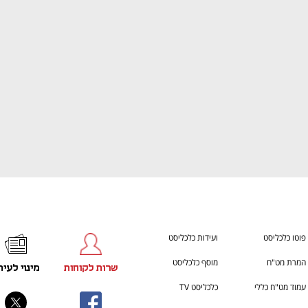
ענף במתח גבוה
מדברים כלכלה, עסקים ומה שב
פוטו כלכליסט
ועידות כלכליסט
המרת מט"ח
מוסף כלכליסט
שרות לקוחות
מינוי לעית
עמוד מט"ח כללי
כלכליסט TV