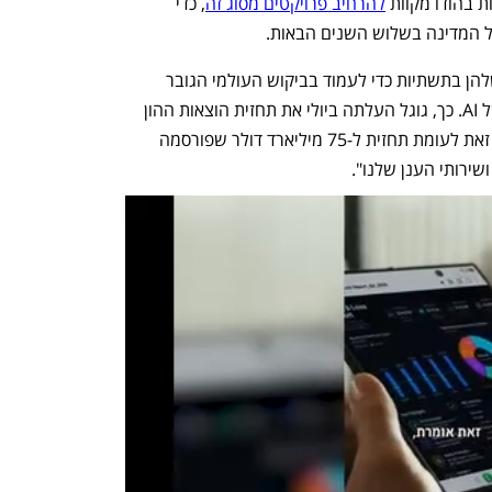
ת בהודו מקוות 
להרחיב פרויקטים מסוג זה
, כדי 
 המדינה בשלוש השנים הבאות. 
בו בזמן, חברות מגדילות את ההשקעות שלהן בתשתיות כדי לעמוד בביקוש העולמי הגובר 
לשירותי ענן ולנוכח הפופולריות הגדלה של AI. כך, גוגל העלתה ביולי את תחזית הוצאות ההון 
שלה לשנה הנוכחית ל-85 מיליארד דולר, זאת לעומת תחזית ל-75 מיליארד דולר שפורסמה 
שירותי הענן שלנו". 