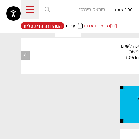
Duns 100
פורטל פיננסי
נפתח בכרטיסייה חדשה
הדואר האדום
ועידות
המהדורה הדיגיטלית
יכה לשלם
כישת
BASE: ההפסד
הרבעוני זינק ל-76