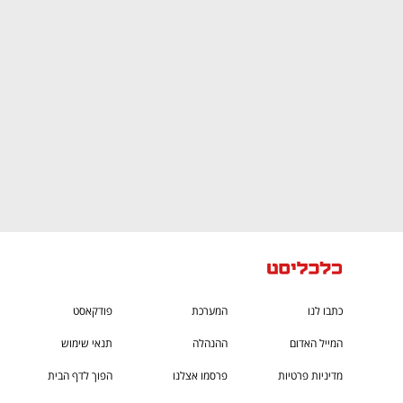
CTech – the
הבית של ההייטק הישראלי
כתבו לנו
המערכת
פודקאסט
המייל האדום
ההנהלה
תנאי שימוש
מדיניות פרטיות
פרסמו אצלנו
הפוך לדף הבית