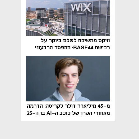
וויקס ממשיכה לשלם ביוקר על
רכישת BASE44: ההפסד הרבעוני
זינק ל-76 מיליון דולר
מ-45 מיליארד דולר לקריסה: הדרמה
מאחורי הקרן של כוכב ה-AI בן ה-25