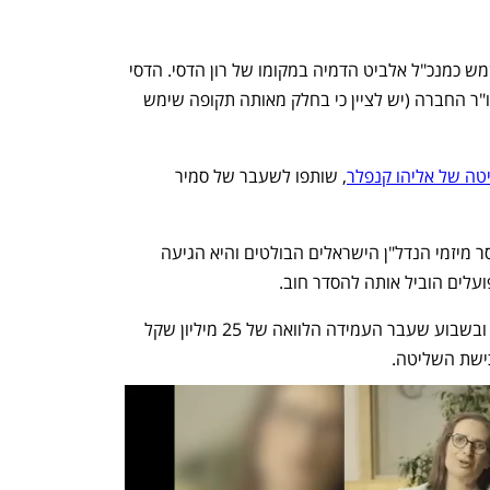
ערן מזור, שהיה מנכ"ל חברת מצלאווי, ישמש כמנכ"ל אלביט הדמיה במקומו של רון הדסי. הדסי 
עובר לאחר עשר שנים בתפקיד לשמש כיו"ר החברה (יש לציין כי בחלק מאותה תקופה שימש 
ה של אליהו קנפלר
, שותפו לשעבר של סמיר 
אלביט הדמיה נשלטה בעבר בידי מוטי זיסר מיזמי הנדל"ן הישראלים הבולטים והיא הגיעה 
ועלים הוביל אותה להסדר חוב.
החברה נסחרת כיום בשווי 55 מיליון שקל ובשבוע שעבר העמידה הלוואה של 25 מיליון שקל 
כישת השליטה.