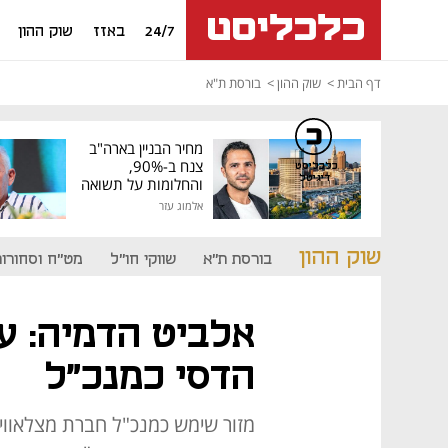
24/7
באזז
שוק ההון
דף הבית
שוק ההון
בורסת ת"א
מחיר הבניין בארה"ב
צנח ב-90%,
כלכליסט
דיגיטל
והחלומות על תשואה
גבוהה התנפצו
אלמוג עזר
שוק ההון
בורסת ת"א
שווקי חו"ל
מט"ח וסחורות
אלביט הדמיה: ער
הדסי כמנכ"ל
מזור שימש כמנכ"ל חברת מצלאווי