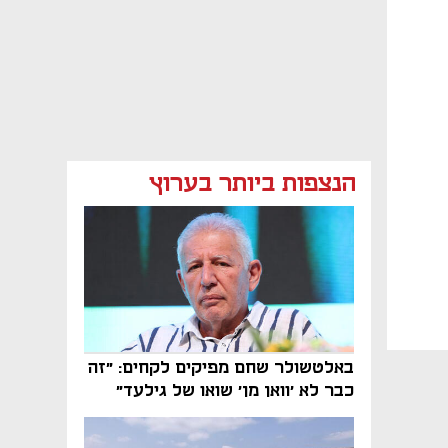
הנצפות ביותר בערוץ
באלטשולר שחם מפיקים לקחים: "זה
כבר לא 'וואן מן' שואו של גילעד"