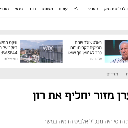
כלכליסט-טק
בארץ
נדל"ן
עולם
משפט
רכב
פנאי
מוסף
באלטשולר שחם
וויקס ממש
מפיקים לקחים: "זה
ביוקר על ר
כבר לא 'וואן מן' שואו
44
של גילעד"
אלמוג עזר
סופי שולמן
מיליון דולר
מדדים
ן מזור יחליף את רון
; הדסי היה מנכ"ל אלביט הדמיה במשך