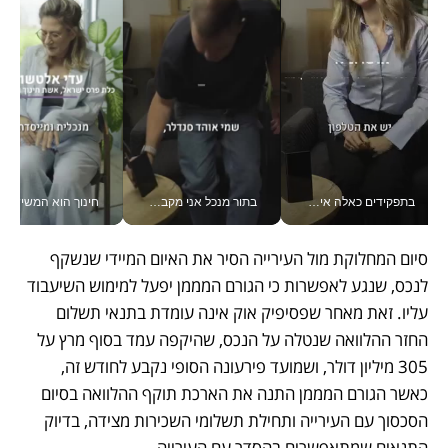
בתפקידים כאלה אי אפשר לחכות: אושרת לוי מניעה השקעות ענק מהטלפון_v
בתור מנכל אני מקבל מאות החלטות ביום, וה- Galaxy Z Fold8 Ultra עוזר לי לחתוך אותן מהר יותר_v
חינוך הוא המש
סיום המחלוקת מול העירייה הסיר את האיום המיידי שנשקף 
לנכס, שנגע לאפשרות כי הגורם המממן יפעל למימוש השיעבוד 
עליו. זאת מאחר שפסיפיק אוק אינה עומדת בתנאי תשלום 
החזר ההלוואה שנטלה על הנכס, שהיקפה עמד בסוף מרץ על 
305 מיליון דולר, ושמועד פירעונה הסופי נקבע לחודש זה, 
כאשר הגורם המממן התנה את הארכת תוקף ההלוואה בסיום 
הסכסוך עם העירייה ותחילת תשלומי השכירות מצידה, בדיוק 
התנאים שמתאפשרים בהסדר עם העירייה.