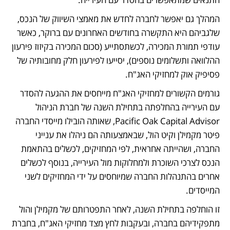
המהלך גם יאפשר לחברה לחדש את מאמצי השיווק של הנכס, 
שלגביהם היא התקשרה בחודשים האחרונים עם ברוקר, כאשר 
עודפי תמורת המכירה, לכשתסתייע (סכום המכירה בקיזוז פירעון 
ההלוואה ותשלומים נוספים), יסייעו לפירעון חלק מחובותיה של 
פסיפיק אוק למחזיקי האג"ח.
גורמים הקשורים למחזיקי האג"ח מייחסים את ההגעה להסדר 
עם העירייה בהחלפתה בתחילת השנה של חברת הניהול 
Pacific Oak Capital Advisor, שאותה הובילו מייסדי החברה 
פיטר מקמילן וקיט הול, שבאמצעותה הם ניהלו את ענייני 
החברה, ושהייתה אחראית, לפי המחזיקים, לכשלים בהתאמת 
הנכס לצרכי השוכרת ולמחלוקות מול העירייה, בנוסף לכשלים 
אחרים בהתנהלות החברה שמיוחסים על ידי המחזיקים לשני 
המייסדים. 
זו הוחלפה בתחילת השנה, לאחר התפטרותם של מקמילן והול 
מתפקידיהם בחברה, ובעקבות לחץ מצד מחזיקי האג"ח, בחברת 