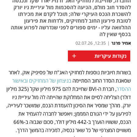
החברה, שחייבת למחזיקי האג"ח מיליארד שקל ונכנסה
להסדר חוב מולם, הגיעה להסכמות מול עיריית ניו יורק
להשכרת הנכס העיקרי שלה; תוכל לקדם את מכירתו
לטובת פירעון החוב למחזיקים, ולדחות את פירעון
ההלוואה עליו - ימים ספורים לפני שנדרשה לפרוע אותה
בכסף שאין לה
אמיר פרגר
|
12:35, 02.07.26
+
נקודות עיקריות
בשורות חיוביות נוספות למחזיקי האג"ח של פסיפיק אוק. לאחר 
נפתח בכרטיסייה חדשה
שסאגת הסדר החוב הסתיימה 
בניצחון של המחזיקים ובאישור 
ההסדר
, חברת ה-BVI שחייבת להם 975 מיליון שקל (325 מיליון 
דולר) הצליחה לסיים את המחלוקת שהייתה לה מול עיריית ניו 
יורק. מהלך שמסיר את הסיכון להעמדת הנכס, שמושכר לעירייה, 
לפירעון על ידי הגורם המממן; ויאפשר לחברה להעמיד את 
הנכס, ששוויו הוערך ב-442 מיליון דולר, סכום שגבוה ב-66% 
משוויים המצרפי של כל שאר נכסיה, למכירה בהמשך הדרך. 