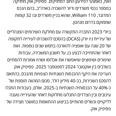
זאת, כאמצעי לפירעון החוב למחזיקים. פסיפיק אוק מחזיקה 
במספר נכסי משרדים ודיור להשכרה בארה"ב, בהם הנכס 
המדובר, 110 William, שהוא בניין משרדים ובו 32 קומות 
שממוקם בדרום מנהטן. 
ביולי 2023 החברה התקשרה עם מחלקת השירותים המנהליים 
של עיריית ניו יורק (DCAS) בהסכם להשכרתו לעירייה לתקופה 
של 20 שנה עם אופציה להארכה בחמש שנים נוספות. זאת 
לאחר שהתחייבה לבצע בו, על חשבון המשכירה, עבודות 
שיפורים ושיפוצים שיאפשרו את אכלוסו ושהיו אמורות להסתיים 
בשלבים בין אוקטובר 2024 לספטמבר 2025. פסיפיק אוק 
העריכה את היקף ההכנסות השנתיות הצפויות מהנכס, בהתאם 
להסכם השכירות, בכ-40 מיליון דולר, סכום המהווה תוספת של 
כ-40% על הכנסותיה השנתיות ב-2025. אולם, בעבודות התגלו 
עיכובים ובין הצדדים התגלעו מחלוקות לאחר שהעירייה טענה 
לליקויים וכשלים מהותיים בביצוע ההתאמות במושכר מצידה של 
פסיפיק אוק. 