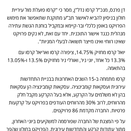
דן פרנס, מנכ"ל קרסו נדל"ן, מסר כי "קרסו פועלת מול עיריית 
חולון בניסיון להביא לאישור תב”ע מתוקנת שתאפשר את מימוש 
הפרויקט באופן כלכלי ובר-קיימא ובמקביל בוחנת הגשת עתירה 
מנהלית כנגד אישור התוכנית. יחד עם זאת, לא נקים פרויקט 
שאינו רווחי ואינו מייצר תשואה לבעלי המניות".
יואל קרסו מחזיק 14.75%, ציפורה קרסו ואריאל קרסו עם 
13.3% כל אחד, יוני ניר, ואורלי ניר מחזיקים 13.5% ו-13.05% 
בהתאמה.  
קרסו מתמחה ב-15 השנים האחרונות בבניית התחדשות 
עירונית ועסקאות קומבינציה. עסקאות קומבינציה הן עסקאות 
בהן לא משלמים על הקרקע, אלא בעל הקרקע מקבל חלק 
מהרווחים, לרוב 30% מהרווחים העודפים בפרויקט על קרקעות 
פרטיות. החברה מקדמת 86 פרויקטים. 
על פי המצגת של החברה שפורסמה למשקיעים ביוני האחרון, 
מתוך עתודות קרקע והתחדשות עירונית, הפרויקט בחולון שהפך 