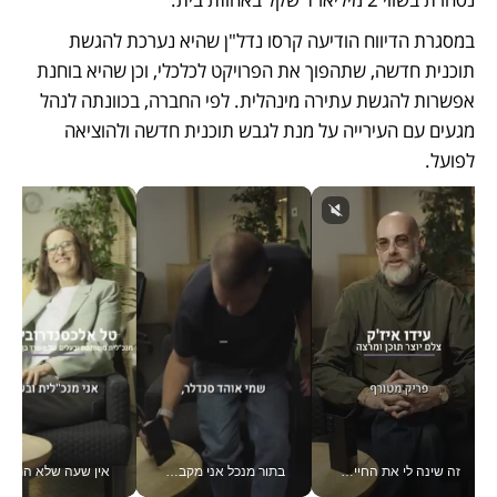
במסגרת הדיווח הודיעה קרסו נדל"ן שהיא נערכת להגשת 
תוכנית חדשה, שתהפוך את הפרויקט לכלכלי, וכן שהיא בוחנת 
אפשרות להגשת עתירה מינהלית. לפי החברה, בכוונתה לנהל 
מגעים עם העירייה על מנת לגבש תוכנית חדשה ולהוציאה 
לפועל.
זה שינה לי את החיים: איך עידו איז'ק הופך את הסמארטפון לכלי צילום מקצועי_v
בתור מנכל אני מקבל מאות החלטות ביום, וה- Galaxy Z Fold8 Ultra עוזר לי לחתוך אותן מהר יותר_v
אין שעה שלא התעסקתי במשבר - טל אלכסנדרוביץ’ שגב מנהלת משברים