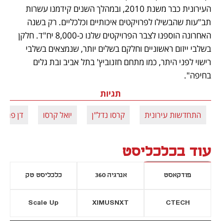
העירונית כבר משנת 2010, ובמהלך השנים קידמנו עשרות 
תב"עות שהבשילו לפרויקטים איכותיים וכלכליים. רק בשנה 
האחרונה הוספנו לצבר הפרויקטים שלנו כ-8,000 יח"ד. חלקן 
בשלבי ייזום ראשוניים וחלקם בשלים יותר, שנמצאים בשלבי 
רישוי לפני היתר, כמו מתחם חזנוביץ' בתל אביב ובת גלים 
בחיפה". 
תגיות
התחדשות עירונית
קרסו נדל"ן
יואל קרסו
דן פרנס
עוד בכלכליסט
פודקאסט
אנרגיה 360
כלכליסט טק
Scale Up
XIMUSNXT
CTECH
יסייה חדשה
נפתח בכרטיסייה חדשה