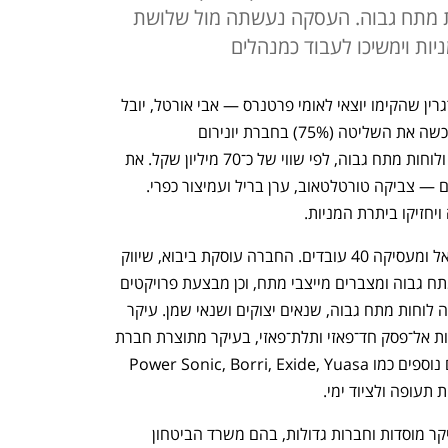
ת מתח גבוה. העסקה נעשתה מול שלושת
ניות וימשיכו לעבוד כמנהלים
עסקה חמישית לקרן ההשקעות מנור אוורגרין שהקימו יוצאי לאומי פרטנרס — אבי אורטל, יובל 
זעירא ולילך כץ. לכלכליסט נודע כי הקרן רכשה את השליטה (75%) בחברת יונירום 
אלקטרוניקה, שמשווקת מערכות אל־פסק ולוחות מתח גבוה, לפי שווי של כ־70 מיליון שקל. את 
המניות רוכשת הקרן ישירות מידי המייסדים — צביקה טורטלטאוב, ערן בריל ועמיצור כפרי. 
חזיקו ביתרת המניות.
יונירום שהוקמה ב־1996, פועלת מצור יגאל ומעסיקה 40 עובדים. החברה עוסקת ביבוא, שיווק 
ומתן שירותים למערכות אל־פסק, לוחות מתח גבוה ומצברים מייצבי מתח, וכן מבצעת פרויקטים 
בתחום החשמל, תכנון פסי צבירה ומתקינה לוחות מתח גבוה, שנאים יצוקים ושנאי שמן. עיקר 
הפעילות של החברה היא באספקת מערכות אל־פסק חד־פאזי ותלת־פאזי, בעיקר מתוצרת חברת 
איטון, אך היא משווקת מוצרים של מותגים נוספים כמו Power Sonic, Borri, Exide, Yuasa 
הלקוחות של יונירום אלקטרוניקה הם בעיקר מוסדות וחברות גדולות, בהם משרד הביטחון 