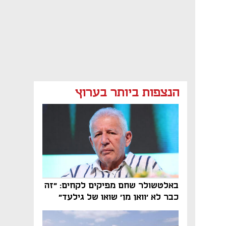
הנצפות ביותר בערוץ
באלטשולר שחם מפיקים לקחים: "זה
כבר לא 'וואן מן' שואו של גילעד"