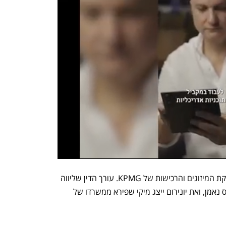
את העסקה ליוותה כבנקאי השקעות מחלקת המיזוגים והרכישות של KPMG. עורך הדין שליווה 
את הקרן הוא ניב סיוון ממשרד הרצוג פוקס נאמן, ואת יונירום ייצג מיקי שפירא ממשרדו של 