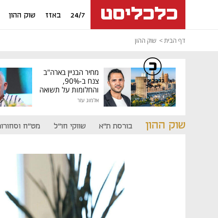
24/7
באזז
שוק ההון
דף הבית
שוק ההון
מחיר הבניין בארה"ב
צנח ב-90%,
כלכליסט
דיגיטל
והחלומות על תשואה
גבוהה התנפצו
אלמוג עזר
שוק ההון
בורסת ת"א
שווקי חו"ל
מט"ח וסחורות