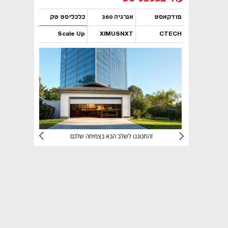
פודקאסט
אנרגיה 360
כלכליסט טק
Scale Up
XIMUSNXT
CTECH
נפתח בכרטיסייה חדשה
נפתח בכרטיסייה חדשה
נפתח בכרטיסייה חדשה
נפתח בכרטיסייה חדשה
יניהם
התכוננו לשלב הבא בצמיחה שלכם!