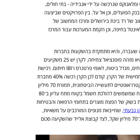
וחברות הייטק — דוגמת אפלייד מטריאלס ומלאנוקס שנרכשה על ידי אנבידיה - בתי חולים, 
חברות תקשורת ומוסדות פיננסיים דוגמת בנק הפועלים, וכן אל על. בין הפרויקטים שביצעה 
יונירום ניתן למנות את הקמת מרכז המחשוב של רד בינת בירושלים ומרכז המחשוב של 
מובילאיי בירושלים, הקמת מרכז מחשוב לאינטל בחיפה, וכן הקמת המערכות עבור המרכז 
מנור אוורגרין הוקמה והחלה לפעול בשנה שעברה, והיא מתמקדת בהשקעות בחברות 
ישראליות בינוניות־קטנות בגודלן, שבהן היא מזהה פוטנציאל צמיחה. לקרן יש 25 משקיעים 
גדולים, כשמשקיעי העוגן הם מנורה מבטחים, מגדל ביטוח, לאומי פרטנרס ו־IBI חיתום. רכישת 
השליטה ביונירום היא, כאמור, העסקה החמישית של הקרן. קודם לכן הקרן רכשה 40% מחברת 
RP אופטיקל לאבס, שמייצרת מוצרים אלקטרו־אופטיים לתעשייה הביטחונית, תמורת 70 מיליון 
, שמייצרת כבלי כוח שמשמשים להולכת חשמל בקווח מתח עליון ב־80 
, שפועלת בשוק של הפצת מוצרים בתחומי הרפואה והבטיחות 
ו גבעתי,
 שמייבאת מנופים המורכבים על משאיות, 
משאבות בטון ומוצרים לתעשיית הבטון, ב־70 מיליון שקל, לצד קבוצת אלייד שהשקיעה סכום 