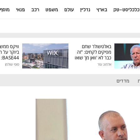
כלכליסט-טק
בארץ
נדל"ן
עולם
משפט
רכב
פנאי
מוסף
באלטשולר שחם
וויקס ממש
מפיקים לקחים: "זה
ביוקר על ר
כבר לא 'וואן מן' שואו
44
של גילעד"
אלמוג עזר
סופי שולמן
מיליון דולר
מדדים