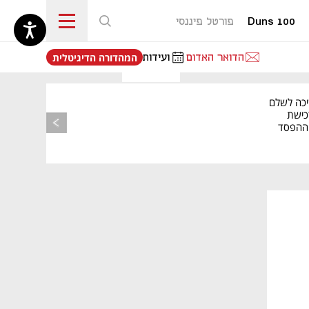
Duns 100
פורטל פיננסי
נפתח בכרטיסייה חדשה
הדואר האדום
ועידות
המהדורה הדיגיטלית
יכה לשלם
כישת
BASE: ההפסד
הרבעוני זינק ל-76