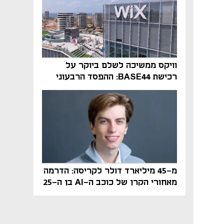
וויקס ממשיכה לשלם ביוקר על
רכישת BASE44: ההפסד הרבעוני
זינק ל-76 מיליון דולר
מ-45 מיליארד דולר לקריסה: הדרמה
מאחורי הקרן של כוכב ה-AI בן ה-25