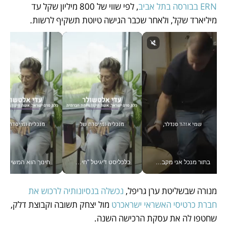
ERN בבורסה בתל אביב
, לפי שווי של 800 מיליון שקל עד 
מיליארד שקל, ולאחר שכבר הגישה טיוטת תשקיף לרשות.
בתור מנכל אני מקבל מאות החלטות ביום, וה- Galaxy Z Fold8 Ultra עוזר לי לחתוך אותן מהר יותר_v
כלכליסט דיגיטל "חינוך הוא המשימה של החיים שלי"_v
חינוך הוא המש
מנורה שבשליטת ערן גריפל,
 נכשלה בנסיונותיה לרכוש את 
חברת כרטיסי האשראי ישראכרט
 מול יצחק תשובה וקבוצת דלק, 
שחטפו לה את עסקת הרכישה השנה. 