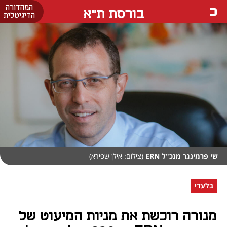
המהדורה
בורסת ת"א
הדיגיטלית
שי פרמינגר מנכ"ל ERN
(צילום: אילן שפירא)
בלעדי
מנורה רוכשת את מניות המיעוט של