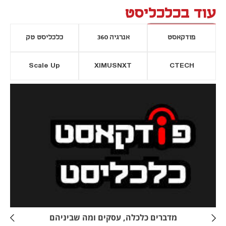
עוד בכלכליסט
פודקאסט
אנרגיה 360
כלכליסט טק
Scale Up
XIMUSNXT
CTECH
יסייה חדשה
נפתח בכרטיסייה חדשה
מדברים כלכלה, עסקים ומה שביניהם