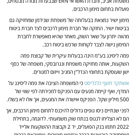
משפחת אביב, וחברת האשראי ERN שבבעלות מנורה מבטחים, 
פועלות בתחום מימון הרכבים. 
מימון ישיר נמצאת בבעלותה של משפחת שנידמן שמחזיקה גם 
בביטוח ישיר. החזקה של חברת מימון לרכבים לצד חברת ביטוח 
מהווה יתרון על שאר השוק, מאחר שהיא מאפשרת לחברת 
המימון גישה לצבר לקוחות שרכש ביטוח רכב.
פמה ליסינג בע"מ הינה בבעלות עיקרית של קבוצת פמה 
השקעות, אותה מחזיקה משפחת ונגרובסקי, משפחה של כסף 
ישן שעוסקת בתחומי הנדל"ן המניב וייזום למגורים.
אשתקד חשף כלכליסט
 כי המשפחה הציבה את פמה ליסינג על 
המדף, ואף קיימה מגעים עם הפניקס למכירתה לפי שווי של 
500 מיליון שקל. הפניקס אישרה את המגעים, אך אלו לא בשלו. 
לפני שנתיים ניסו גופים גדולים להיכנס לתחום מימון הרכבים, אך 
הם לא הצליחו לנגוס בנתח שוק משמעותי. לדוגמה, בתחילת 
2022 חתמו בנק הפועלים, יד 2 וקבוצת ההשקעות אלייד 
(שמחזיקה ביבואנית הרכב צ'מפיון מוטורוס, שמייבאת רכבים 