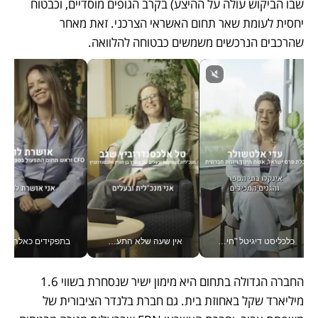
שבו הביקוש עולה על ההיצע) בקרב הגופים מוסדיים, וכבטוח 
יחסית לעומת שאר תחום האשראי הצרכני. זאת מאחר 
שהרכבים הנרכשים משמשים כבטוחה להלוואה. 
כלכליסט דיגיטל "חינוך הוא המשימה של החיים שלי"_v
אין שעה שלא התעסקתי במשבר - טל אלכסנדרוביץ’ שגב מנהלת משברים תקשורתיים מכל מקום עם ה- Galaxy Z Fold8 Ultra שלה_v
בתפקידים כאלה אי אפשר לח
החברה הגדולה בתחום היא מימון ישיר שנסחרת בשווי 1.6 
מיליארד שקל באחוזת בית. גם חברת בלנדר הציבורית של 