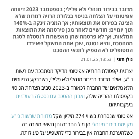
מדובר בבירור מנהלי ולא פלילי; בספטמבר 2023 דיווחה
אפיטומי על הצלחה בניסוי בגלולת הרזיה למרות שלא
הציגה בפירוט את תוצאותיו; אך המניה זינקה ב-140%
תוך יומיים; חודשיים לאחר מכן פירסמה את התוצאות
המלאות, אך לא פרסמה שהן מאפשרות לנסטלה לסגת
מההסכם, והיא נסוגה, שכן אחוז המשקל שאיבדו
המטופלים לא הספיק לתנאי ההסכם
גולן חזני
|
13:53, 21.01.25
יצרנית קפסולת ההרזיה אפיטומי מדיקל מסתבכת עם רשות 
נפתח בכרטיסייה חדשה
נפתח בכרטיסייה חדשה
ני"ע. אולם מדובר בבירור מנהלי ולא פלילי, כשברקע הדיווחים 
הלא מלאים של החברה לכאורה ב-2023 סביב הצלחת הניסוי 
בקפסולת ההרזיה שלה, 
ואבדן ההסכם עם נסטלה העולמית
בעקבותיהם.
אפיטומי שנסחרת בשווי 274 מיליון שקל 
מדווחת שרשות ני"ע 
מקיימת בירור מינהלי
 הן מול החברה והן נושאי משרה בה  
כשלהערכת החברה אין בבירור כדי להשפיע על פעילותה.