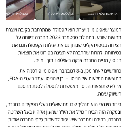
אין שעה שלא התעסקתי במשבר - טל אלכסנדרוביץ’ שגב מנהלת משברים תקשורתיים מכל מקום עם ה- Galaxy Z Fold8 Ultra שלה_v
כלכליסט דיגיטל "חינוך הוא המשימה של החיים שלי"_v
טכנולוגיה זה לא רק בהייטק: גם תעשיי
המוצר שאפיטומי מייצרת הוא קפסולה שמתרחבת בקיבה ויוצרת 
תחושת שובע. בתחילת ספטמבר 2023 החברה דיווחה על 
הצלחה בניסוי הקליני שבוחן גם את יעילות הקפסולה וגם את 
בטיחותה. למרות שהחברה לא הציגה בפירוט את תוצאות 
הניסוי, מניית החברה זינקה ב-140% תוך יומיים.
כחודשיים לאחר מכן, ב-8 לנובמבר, אפיטומי פירסמה את 
התוצאות המלאות של הניסוי – וכן שהניסוי עמד ביעדי ה-FDA, 
אך לא שתוצאות הניסוי מאפשרות לנסטלה לסגת מהסכם 
השיווק עימה.
בירור מינהלי הוא תהליך שבו מתושאלים בעלי תפקידים בחברה, 
ובמקרה הזה הבירור כולל את היו"ר שמעון אקהויז בעל השליטה 
בחברה. במידה ומתברר שיש יסוד לחשדות כלפי החברה אודות 