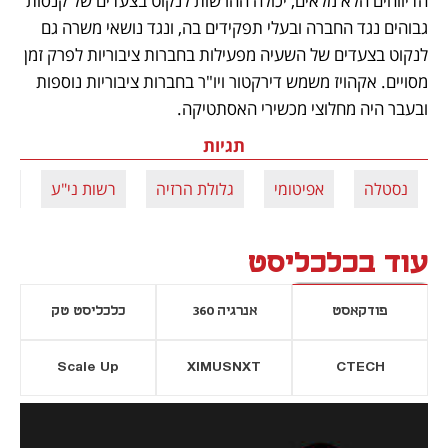
הדיווחים הלא מלאים, יכולה ההרשות לנקוט בצעדים של קנסות 
גבוהים נגד החברה ובעלי תפקידים בה, ונגד נושאי משרה גם 
לנקוט בצעדים של השעיה מפעילות בחברות ציבוריות לפרק זמן 
מסויים. אקהויז משמש דירקטור ויו"ר בחברות ציבוריות נוספות 
ובעבר היה מחלוצי מכשירי האסתטיקה.
תגיות
נסטלה
אפיטומי
גלולת הרזיה
רשות ני"ע
שמ
עוד בכלכליסט
פודקאסט
אנרגיה 360
כלכליסט טק
Scale Up
XIMUSNXT
CTECH
יסייה חדשה
נפתח בכרטיסייה חדשה