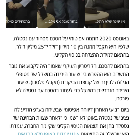
אין שעה שלא התעסקתי במשבר - טל אלכסנדרוביץ’ שגב מנהלת משברים תקשורתיים מכל מקום עם ה- Galaxy Z Fold8 Ultra שלה_v
בתור מנכל אני מקבל מאות החלטות ביום, וה- Galaxy Z Fold8 Ultra עוזר לי לחתוך אותן מהר יותר_v
בתפקידים כאלה אי אפשר לח
באוגוסט 2020 חתמה אפיטומי על הסכם מסחור עם נסטלה, 
שלפיו היא תקבל ממנה בין 10 מיליון דולר ל־25 מיליון דולר, 
בהתאם למידת ההצלחה בניסוי הקליני. 
בהתאם להסכם, הקריטריון העיקרי שאמור היה לקבוע את גובה 
התשלום הוא ההפרש בין שיעור הירידה במשקל של מטופלי 
הגלולה לבין זה של קבוצת הביקורת (מקבלי פלסבו). שיעור 
הירידה הנדרשת במשקל כדי לעמוד בהסכם עם נסטלה לא 
פורסם.
ביום רביעי האחרון דיווחה אפיטומי שבשיחה בע"פ הודיע לה 
נציג של נסטלה באופן לא רשמי כי "לאחר שצוות הבחינה של 
נסטלה בחן את תוצאות הניסוי הקליני שקיימה החברה, עמדתו 
היא שבשלב זה התוצאות 
אינן עומדות באופן מלא בתנאים 