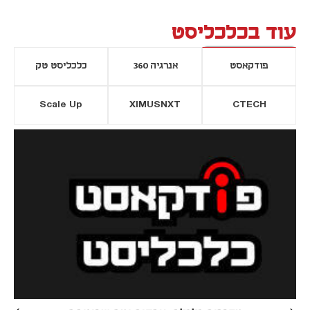
עוד בכלכליסט
פודקאסט
אנרגיה 360
כלכליסט טק
Scale Up
XIMUSNXT
CTECH
יסייה חדשה
נפתח בכרטיסייה חדשה