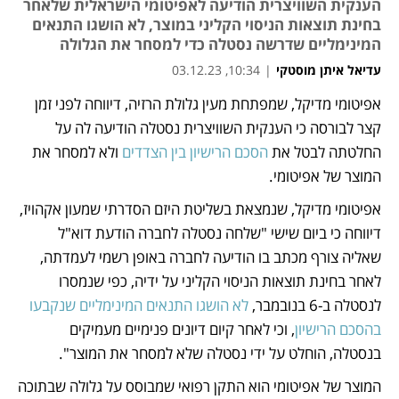
הענקית השוויצרית הודיעה לאפיטומי הישראלית שלאחר
בחינת תוצאות הניסוי הקליני במוצר, לא הושגו התנאים
המינימליים שדרשה נסטלה כדי למסחר את הגלולה
עדיאל איתן מוסטקי
|
10:34, 03.12.23
אפיטומי מדיקל, שמפתחת מעין גלולת הרזיה, דיווחה לפני זמן 
נפתח בכרטיסייה חדשה
נפתח בכרטיסייה חדשה
נפתח בכרטיסייה חדשה
קצר לבורסה כי הענקית השוויצרית נסטלה הודיעה לה על 
החלטתה לבטל את 
הסכם הרישיון בין הצדדים
 ולא למסחר את 
המוצר של אפיטומי.
אפיטומי מדיקל, שנמצאת בשליטת היזם הסדרתי שמעון אקהויז, 
דיווחה כי ביום שישי "שלחה נסטלה לחברה הודעת דוא"ל 
שאליה צורף מכתב בו הודיעה לחברה באופן רשמי לעמדתה, 
לאחר בחינת תוצאות הניסוי הקליני על ידיה, כפי שנמסרו 
לנסטלה ב-6 בנובמבר, 
לא הושגו התנאים המינימליים שנקבעו 
בהסכם הרישיון
, וכי לאחר קיום דיונים פנימיים מעמיקים 
בנסטלה, הוחלט על ידי נסטלה שלא למסחר את המוצר". 
המוצר של אפיטומי הוא התקן רפואי שמבוסס על גלולה שבתוכה 