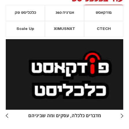
פודקאסט
אנרגיה 360
כלכליסט טק
Scale Up
XIMUSNXT
CTECH
יסייה חדשה
נפתח בכרטיסייה חדשה
מדברים כלכלה, עסקים ומה שביניהם