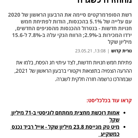
מהחזרה לשגרה
רשת הסופרמרקטים סיימה את הרבעון הראשון של 2020
עם עלייה של 5.1% בהכנסות, הודות לפתיחת חמש
חנויות חדשות - בנטרול ההכנסות מהסניפים החדשים,
ירדו המכירות ב-2.9%; הרווח הנקי עלה ב-7.8% ל-15.6
מיליון שקל
נורית קדוש
|
13:08, 23.05.21
פתיחת חמש חנויות חדשות, לצד עיתוי חג הפסח, בלמו את 
נפתח בכרטיסייה חדשה
נפתח בכרטיסייה חדשה
נפתח בכרטיסייה חדשה
ההרעה הצפויה בתוצאות ויקטורי ברבעון הראשון של 2021, 
שבמהלכו נרשמה חזרה חלקית לשגרה. 
קראו עוד בכלכליסט:
אמות רוכשת מחצית ממתחם לוגיסטי ב-71 מיליון 
שקל
מיט טק מגייסת 23.8 מיליון שקל - אייל רביד נכנס 
כמשקיע  