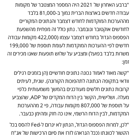
"ברבע האחרון של 2021 היה המספר המצטבר של מקומות 
עבודה חדשים בארצות הברית נמוך ב-81,000 בלבד 
מההערכות המוקדמות לחודש דצמבר והנתונים המקוריים 
לחודשים אוקטובר ונובמבר. נתון כולל זה מפחית מהשפעת 
הפספוס הגדול בחודש דצמבר עצמו (422,000 מקומות עבודה 
חדשים לפי ההערכות המוקדמות לעומת תוספת של 199,000 
משרות בלבד בפועל) ומצביע על שלוש תופעות שאנו מכירים זה 
זמן:
"קשה מאוד לאמוד נכונה נתונים חודשיים (הן בזמנים רגילים 
וודאי בתקופה הנתונה לתהפוכות הקורונה). שנית, לעיתים 
קרובות נתונים חלשים מעודכנים בהמשך משמעותית כלפי 
מעלה. ושלישית, הקשר בין הדוח המקדים של ADP, שהצביע 
על תוספת של 807,000 מקומות עבודה, פי 2 מההערכות 
המקדמות, לבין הדוח הרשמי, אינו כה חזק ומהימן כבעבר.
"לכן, למרות הפספוס הגדול, הנתון לא יגרום ל-Fed להסס בכל 
הקשור לכוונתו (ככל הנראה) לזרז את סיום הרכישות של אג"ח 