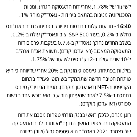
לשיעור של 1.78%, אחרי דוח התעסוקה הגרוע, ומניות 
הטכנולוגיה מגיבות בהתאם בירידות - נאסד"ק מוחק 1%. 
16:40 -
 תנועות קלות בבורסות ניו יורק בפתיחה: מדד דאו ג'ונס 
נחלש ב-0.2%, בעוד S&P 500 יציב ונאסד"ק עולה ב-0.2%. 
בשלב החוזים נחתך נאסד"ק ב-0.7% בעקבות פרסום דוח 
התעסוקה המאכזב (ראו עדכון קודם). תשואת אג"ח ארה"ב 
ל-10 שנים עולה ב-2 נק' בסיס לשיעור של 1.75%.
בולטות בפתיחה: גיימסטופ מזנקת ב-20% אחרי שדיווחה כי היא 
פותחת חטיבה חדשה שתתמקד בשיתופי פעולה בתחום 
הקריפטו וה-NFT (ראו עדכון מוקדם). מניית הניו יורק טיימס 
נחתכת ב-7.5% לאחר שהעיתון הודיע כי הוא רוכש אתר חדשות 
ספורט (ראו עדכון מוקדם).
רונן מנחם, כלכלן ראשי בבנק מזרחי טפחות מסכם את דוח 
התעסוקה ומה צפוי בהמשך הדרך: "הכותרת לדוח התעסוקה 
של דצמבר 2021 בארה"ב היא פספוס גדול (שוב) בשורה 