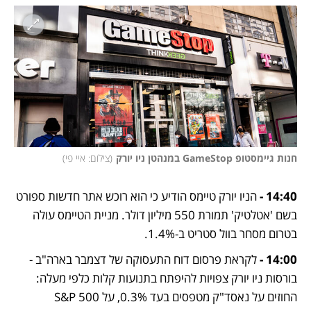
חנות גיימסטופ GameStop במנהטן ניו יורק
(
צילום: איי פי
)
14:40 - 
הניו יורק טיימס הודיע כי הוא רוכש אתר חדשות ספורט 
בשם 'אטלטיק' תמורת 550 מיליון דולר. מניית הטיימס עולה 
בטרום מסחר בוול סטריט ב-1.4%.
14:00 -
 לקראת פרסום דוח התעסוקה של דצמבר בארה"ב - 
בורסות ניו יורק צפויות להיפתח בתנועות קלות כלפי מעלה: 
החוזים על נאסד"ק מטפסים בעד 0.3%, על S&P 500 