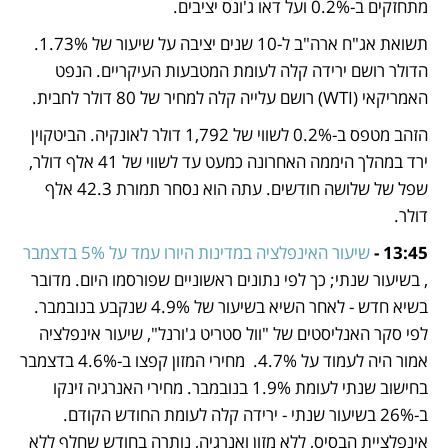
מתחזקים ב-0.2% ועל דאו ג'ונס יציבים. 
תשואת אג"ח ארה"ב ל-10 שנים יציבה על שיעור של 1.73%. 
הדולר רושם ירידה קלה לעומת המטבעות העיקריים. הנפט 
האמריקאי (WTI) רושם עלייה קלה למחיר של 80 דולר לחבית.
הזהב מטפס ב-0.2% לשווי של 1,792 דולר לאונקיה. הביטקוין 
ירד במהלך היממה האחרונה כמעט עד לשווי של 41 אלף דולר, 
שפל של שלושה חודשים. עתה הוא נסחר תמורת 42.3 אלף 
דולר.
13:45 - 
שיעור האינפלציה במדינות היורו עמד על 5% בדצמבר
, בשיעור שנתי; כך לפי נתונים ראשוניים שפורסמו היום. מדובר 
בשיא חדש - לאחר השיא בשיעור של 4.9% שנקבע בנובמבר. 
לפי סקר האנליסטים של "וול סטריט ג'ורנל", שיעור אינפלציה 
אמור היה לעמוד על 4.7%.  מחירי המזון קפצו ב-4.6% בדצמבר 
בחישוב שנתי לעומת 1.9% בנובמבר. מחירי האנרגיה זינקו 
ב-26% בשיעור שנתי - ירידה קלה לעומת החודש הקודם. 
אינפלציית הבסיס, ללא מזון ואנרגיה, נותרה בחודש שחלף ללא 