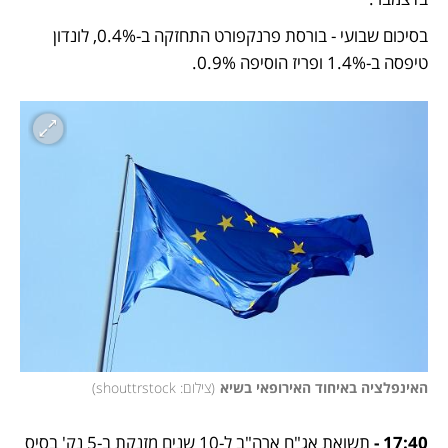
בסיכום שבועי - בורסת פרנקפורט התחזקה ב-0.4%, לונדון 
טיפסה ב-1.4% ופריז הוסיפה 0.9%.
האינפלציה באיחוד האירופאי בשיא
(
צילום: shouttrstock
)
17:40 -
 תשואת אג"ח ארה"ב ל-10 שנים מזנקת ב-5 נק' בסיס 