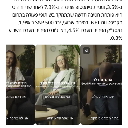
ב-3.5%, ומניית גיימסטופ שזינקה ב-7.3% לאחר שדיווחה כי 
היא פותחת חטיבה חדשה שתתמקד בשיתופי פעולה בתחום 
הקריפטו וה-NFT. בסיכום שבועי, ירד S&P 500 ב-1.9%, 
נאסד"ק הפחית מערכו 4.5%, דאו ג'ונס הפחית מערכו השבוע 
0.3%.
אין שעה שלא התעסקתי במשבר - טל אלכסנדרוביץ’ שגב מנהלת משברים תקשורתיים מכל מקום עם ה- Galaxy Z Fold8 Ultra שלה_v
אני לא צריכה את המשרד: רונית שרעבי-חדד מנהלת ארגון של 30000 עובדים מכל מקום_v
חינוך הוא המשישמה של הח