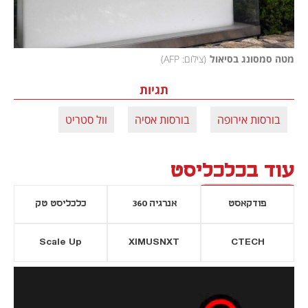
מטה סמסונג בסיאול
(
צילום: AFP
)
תגיות
בורסות אירופה
בורסות אסיה
וול סטריט
עוד בכלכליסט
פודקאסט
אנרגיה 360
כלכליסט טק
Scale Up
XIMUSNXT
CTECH
יסייה חדשה
נפתח בכרטיסייה חדשה