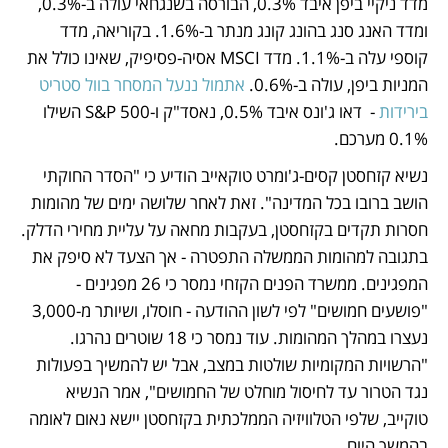
מדד ניקיי ביפן איבד 0.3%, הבורסה בשנגחאי עולה ב-0.3%, 
ומדד האנג סנג בהונג קונג מנתר ב-1.6%. בקוריאה, מדד 
קוספי עלה ב-1.1%. מדד MSCI אסיה-פסיפיק, שאינו כולל את 
המניות ביפן, עולה ב-0.6%. 
אתמול ננעל המסחר בוול סטריט 
בירידות
 -  דאו ג'ונס איבד 0.5%, נאסד"ק ו-S&P 500 השילו 
0.1% מערכם.
נשיא קזחסטן קסים-ג'ומרט טוקאייב הודיע כי "הסדר החוקתי 
הושב ברובו בכל המדינה". זאת לאחר שלושה ימים של מהומות 
חסרות תקדים בקזחסטן, בעקבות מחאה על עליית מחירי הדלק. 
בתגובה למהומות הממשלה התפטרה - אך הצעד לא סיפק את 
המפגינים. ממשרד הפנים הקזחי נמסר כי 26 מפגינים - 
"פושעים חמושים" לפי לשון ההודעה - חוסלו, ושיותר מ-3,000 
נעצרו במהלך המהומות. עוד נמסר כי 18 שוטרים נהרגו. 
"הרשויות המקומיות שולטות במצב, אבל יש להמשיך בפעולות 
נגד הטרור עד לחיסול מוחלט של החמושים", אמר הנשיא 
טוקייב, שלפי הטלוויזיה הממלכתית בקזחסטן יישא נאום לאומה 
בהמשך היום. 