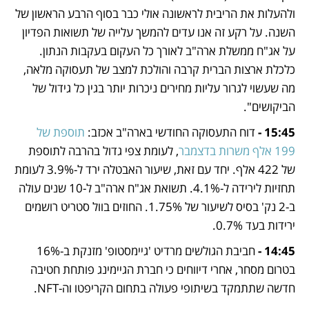
ולהעלות את הריבית לראשונה אולי כבר בסוף הרבע הראשון של 
השנה. על רקע זה אנו עדים להמשך עלייה של תשואות הפדיון 
על אג"ח ממשלת ארה"ב לאורך כל העקום בעקבות הנתון. 
כלכלת ארצות הברית קרבה והולכת למצב של תעסוקה מלאה, 
מה שעשוי לגרור עליות מחירים ניכרות יותר בגין כל גידול של 
הביקושים".
15:45 -
 דוח התעסוקה החודשי בארה"ב אכזב: 
תוספת של 
199 אלף משרות בדצמבר
, לעומת צפי גדול בהרבה לתוספת 
של 422 אלף. יחד עם זאת, שיעור האבטלה ירד ל-3.9% לעומת 
תחזיות לירידה ל-4.1%. תשואת אג"ח ארה"ב ל-10 שנים עולה 
ב-2 נק' בסיס לשיעור של 1.75%. החוזים בוול סטריט רושמים 
ירידות בעד 0.7%.
14:45 -
 חביבת הגולשים מרדיט 'גיימסטופ' מזנקת ב-16% 
בטרום מסחר, אחרי דיווחים כי חברת הגיימינג פותחת חטיבה 
חדשה שתתמקד בשיתופי פעולה בתחום הקריפטו וה-NFT.