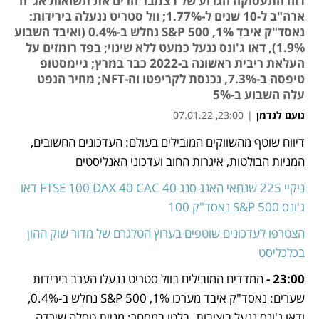
דוח התעסוקה הגרוע של דצמבר הרים את תשואות אג"ח
ארה"ב ל-10 שנים ל-1.77%; וול סטריט ננעלה בירידות:
נאסד"ק איבד 1%, S&P 500 נחלש ב-0.4% (ואיבד השבוע
1.9%), דאו ג'ונס ננעל כמעט ללא שינוי; בפד רומזים על
העלאת ריבית ראשונה ב-2022 כבר במרץ; גיימסטופ
טיפסה ב-7.3%, נכנסת לקריפטו וה-NFT; מחיר הנפט
עלה השבוע ב-5%
נועם לנדמן
|
23:00, 07.01.22
דיווח שוטף מהשווקים המובילים בעולם: העדכונים החשובים, 
נפתח בכרטיסייה חדשה
נפתח בכרטיסייה חדשה
נפתח בכרטיסייה חדשה
נפתח בכרטיסייה חדשה
נפתח בכרטיסייה חדשה
המניות הבולטות, איגרות החוב ועדכוני האנליסטים  
ניקיי 225
שנחאי
האנג סנג
CAC 40
DAX 40
FTSE 100
דאו 
ג'ונס
S&P 500
נאסד"ק 100
הצטרפו לעדכונים שוטפים בערוץ הטלגרם של מדור שוק ההון 
בכלכליסט
23:00 -
 המדדים המובילים בוול סטריט ננעלו הערב בירידות 
שערים: נאסד"ק איבד מערכו 1%, S&P 500 נחלש ב-0.4%, 
ודאו ג'ונס ננעל ביציבות. בלטו במסחר: מניית טסלה שירדה 