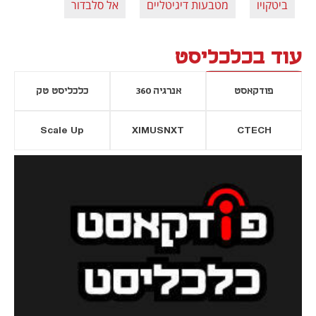
ביטקויו
מטבעות דיגיטליים
אל סלבדור
עוד בכלכליסט
פודקאסט
אנרגיה 360
כלכליסט טק
Scale Up
XIMUSNXT
CTECH
יסייה חדשה
נפתח בכרטיסייה חדשה