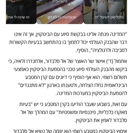
כלכליסט דיגיטל "חינוך הוא המשימה של החיים שלי"_v
טכנולוגיה זה לא רק בהייטק: גם תעשיית המזון הישראלית מאמצת כלי AI, אוטומציה וניתוח דאטה בזמן אמת
זה שינה לי את החיים: 
"המדינה פנתה אלינו בבקשת סיוע עם הביטקוין, אך זה אינו 
דבר שהבנק העולמי יכול לתמוך בו בהתחשב בבעיות הקשורות 
לסביבה ולרגולציה", הוסיף. 
אתמול (ד') אישר שר האוצר של אל סלבדור, אלחנדרו זלאיה, כי 
ביקשו מהבנק העולמי סיוע טכני בהטמעת הביטקוין כאמצעי 
תשלום רשמי. הוא אף הוסיף כי דיונים עם קרן המטבע 
הבינלאומית נחלו הצלחה, ולטענתו בארגון "לא מתנגדים" 
להטמעת הביטקוין במערכות המדינה. 
עם זאת, בשבוע שעבר הודיעו בקרן המטבע כי יש "בעיות 
מאקרו כלכליות, פיננסיות ומשפטיות" עם המהלך של אל 
סלבדור לאמץ את הביטקוין. 
אימוץ הביטקוין כמטבע רשמי הוא יוזמה של נשיא אל סלבדור 