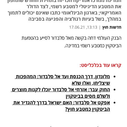
המדינה ממרכז אמריקה הכריזה בתחילת החודש שתהפוך
את המטבע הדיגיטלי למטבע רשמי, לצד הדולר
האמריקאי; בארגון הבינלאומי כתבו שאינם יכולים לתמוך
במהלך, בשל בעיות רגולציה והפגיעה בסביבה
חדשות חוץ
|
13:13, 17.06.21
הבנק העולמי דחה בקשה מאל סלבדור לסייע בהטמעת 
נפתח בכרטיסייה חדשה
נפתח בכרטיסייה חדשה
נפתח בכרטיסייה חדשה
נפתח בכרטיסייה חדשה
נפתח בכרטיסייה חדשה
הביטקוין כמטבע רשמי במדינה. 
קראו עוד בכלכליסט:
מלונדון, דרך הכנסת ועד אל סלבדור: המהפכות 
שיצליחו, ואלו שלא
החוק עבר: אזרחי אל סלבדור יוכלו לקנות מוצרים 
ולשלם מסים בביטקוין
אפקט אל סלבדור: האם ישראל בדרך להגדיר את 
הביטקוין כמטבע חוץ?