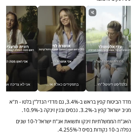
כלכליסט דיגיטל "חינוך הוא המשימה של החיים שלי"_v
בתפקידים כאלה אי אפשר לחכות: אושרת לוי מניעה השקעות ענק מהטלפון_v
אני לא צריכה את המשרד:
מדד הביטוח קפץ בראש ב-3.4%, גם מדדי הנדל"ן בלטו - ת"א 
מניב ישראל קפץ ב-3.2%. נכסים ובנין זינקה ב-10.9%.
האג"ח הממשלתיות זינקו ותשואת אג"ח ישראל ל-10 שנים 
נפלה ב-10 נקודות בסיס ל-4.255%.