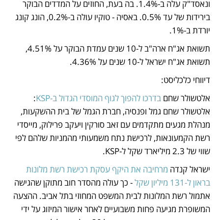
ונאסד"ק עלה ב-1.4%. בה בעת, החוזים על המדדים הבוקר 
בירידות של עד 0.5%. באסיה - טוקיו עולה ב-0.2%, הונג קונג 
יורדת ב-1%. 
תשואת אג"ח ארה"ב ל-10 שנים עמדת הבוקר על 4.51%, 
תשואת אג"ח ישראל ל-10 שנים על 4.36%. 
דיווחי כלכליסט: 
אלטשולר שחם 
בדרכו להפוך לגוף המוסדי הגדול ב-KSP
: 
אלטשולר שחם גמל ופנסיה, חברת הגמל של בית ההשקעות, 
מנהלת מגעים מתקדמים עם זאב סורקין ויעקב פרילוק, מייסדי 
רשת הקמעונאות, לרכישת נתח משמעותי מהמניות שלהם לפי 
שווי של 2.3 מיליארד שקל ל-KSP. 
ישראל קנדה 
מרחיבה את היקף עסקת רכישת רשת מלונות 
בראון ל-131 מיליון שקל
 - כך עולה מהסדר חוב מתוקן שהגישה 
אתמול רשת המלונות לבית המשפט המחוזי בתל אביב. ההצעה 
המשופרת מגיעה פחות משבועיים לאחר אישור המיזוג על ידי 