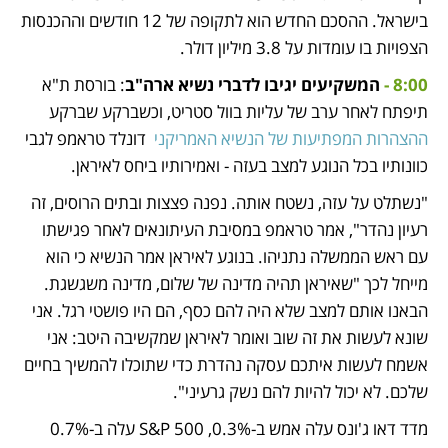
בישראל. ההסכם החדש הוא לתקופה של 12 חודשים וההכנסות 
הצפויות בו עומדות על 3.8 מיליון דולר. 
8:00 - 
המשקיעים יגיבו לדברי נשיא ארה"ב
: בורסת ת"א 
תיפתח לאחר ערב של עליות בוול סטריט, וכשברקע שברקע 
ההצהרות המפתיעות של הנשיא האמריקני
  דונלד טראמפ לגבי 
כוונותיו בכל הנוגע למצב בעזה - ואמירותיו ביחס לאיראן.  
"נשתלט על עזה, נשטח אותה. נפנה פצצות ובתים הרוסים, זה 
רעיון נהדר", אמר טראמפ במסיבת העיתונאים לאחר פגישתו 
עם ראש הממשלה נתניהו. בנוגע לאיראן אמר הנשיא כי הוא 
מייחל לכך "שאיראן תהיה מדינה של שלום, מדינה משגשגת. 
הבאנו אותם למצב שלא היה להם כסף, הם היו פושטי רגל. אני 
שונא לעשות את זה שוב ואומר לאיראן שמקשיבה היטב: אני 
אשמח לעשות איתכם עסקה נהדרת כדי שתוכלו להמשיך בחיים 
שלכם. לא יכול להיות להם נשק גרעיני".
מדד דאו ג'ונס עלה אמש ב-0.3%, S&P 500 עלה ב-0.7% 