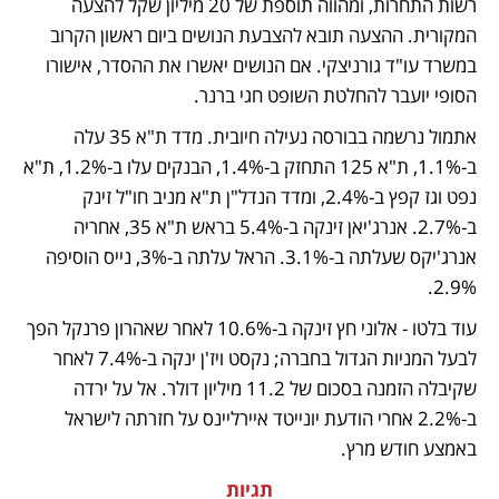
רשות התחרות, ומהווה תוספת של 20 מיליון שקל להצעה 
המקורית. ההצעה תובא להצבעת הנושים ביום ראשון הקרוב 
במשרד עו"ד גורניצקי. אם הנושים יאשרו את ההסדר, אישורו 
הסופי יועבר להחלטת השופט חגי ברנר.
אתמול נרשמה בבורסה נעילה חיובית. מדד ת"א 35 עלה 
ב-1.1%, ת"א 125 התחזק ב-1.4%, הבנקים עלו ב-1.2%, ת"א 
נפט וגז קפץ ב-2.4%, ומדד הנדל"ן ת"א מניב חו"ל זינק 
ב-2.7%. אנרג'יאן זינקה ב-5.4% בראש ת"א 35, אחריה 
אנרג'יקס שעלתה ב-3.1%. הראל עלתה ב-3%, נייס הוסיפה 
2.9%. 
עוד בלטו - אלוני חץ זינקה ב-10.6% לאחר שאהרון פרנקל הפך 
לבעל המניות הגדול בחברה; נקסט ויז'ן ינקה ב-7.4% לאחר  
שקיבלה הזמנה בסכום של 11.2 מיליון דולר. אל על ירדה 
ב-2.2% אחרי הודעת יונייטד איירליינס על חזרתה לישראל 
באמצע חודש מרץ. 
תגיות